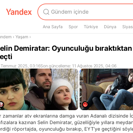
Ana Sayfa
Spor
Türkiye
Dünya
Siyas
radasın
ündem
›
Yaşam
›
elin Demiratar: Oyunculuğu bıraktıktan
eçti
 Temmuz 2025, 03:16
Son güncelleme: 11 Ağustos 2025, 04:06
r zamanlar atv ekranlarına damga vuran Adanalı dizisinde İd
fızalara kazınan Selin Demiratar, güzelliğiyle yıllara meyd
rdiği röportajda, oyunculuğu bırakıp, EYT’ye geçtiğini söy