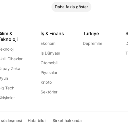
Daha fazla göster
Bilim &
İş & Finans
Türkiye
S
Teknoloji
Ekonomi
Depremler
D
eknoloji
İş Dünyası
T
kıllı Cihazlar
Otomobil
Yapay Zeka
Piyasalar
Oyun
Kripto
Big Tech
Sektörler
irişimler
ı sözleşmesi
Hata bildir
Şirket hakkında