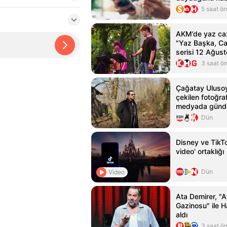
5 saat ö
AKM’de yaz caz
"Yaz Başka, C
serisi 12 Ağust
3 saat ö
Çağatay Ulusoy
çekilen fotoğra
medyada günd
Dün
Disney ve TikTo
video' ortaklığı
Dün
Video
Ata Demirer, "A
Gazinosu" ile 
aldı
3 saat ö