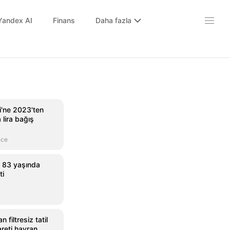
Yandex AI
Finans
Daha fazla
'ne 2023'ten
 lira bağış
nce
, 83 yaşında
ti
 filtresiz tatil
reti hayran