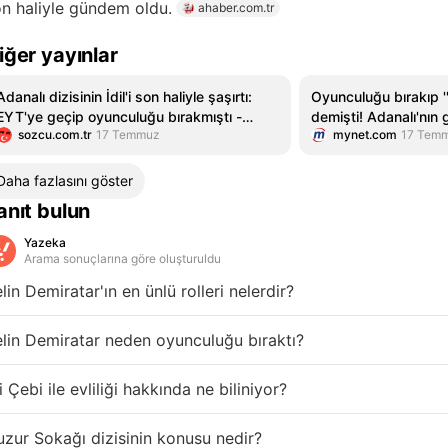
n haliyle gündem oldu.
ahaber.com.tr
iğer yayınlar
Adanalı dizisinin İdil'i son haliyle şaşırtı:
Oyunculuğu bırakıp '
EYT'ye geçip oyunculuğu bırakmıştı -
demişti! Adanalı'nın 
sozcu.com.tr
17 Temmuz
mynet.com
17 Tem
Sözcü Gazetesi
son haliyle gündemd
Daha fazlasını göster
anıt bulun
Yazeka
Arama sonuçlarına göre oluşturuldu
lin Demiratar'ın en ünlü rolleri nelerdir?
lin Demiratar neden oyunculuğu bıraktı?
i Çebi ile evliliği hakkında ne biliniyor?
zur Sokağı dizisinin konusu nedir?