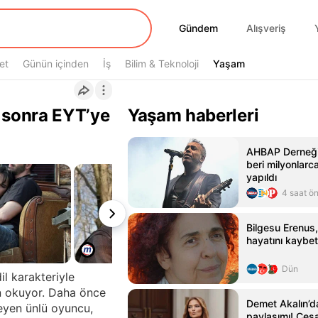
Gündem
Gündem
Alışveriş
et
Günün içinden
İş
Bilim & Teknoloji
Yaşam
Yaşam
 sonra EYT’ye
Yaşam haberleri
AHBAP Derneği
beri milyonlarca
yapıldı
4 saat ö
Bilgesu Erenus
hayatını kaybet
Dün
il karakteriyle
an okuyor. Daha önce
Demet Akalın’dan
leyen ünlü oyuncu,
paylaşımı! Cesa