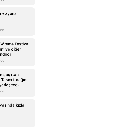
lm vizyona
nce
Göreme Festival
n' ve diğer
endirdi
nce
n şaşırtan
 Tasını tarağını
 yerleşecek
nce
 yaşında kızla