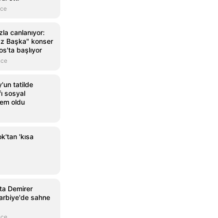
nce
la canlanıyor:
az Başka" konser
os'ta başlıyor
nce
'un tatilde
fı sosyal
em oldu
k'tan 'kısa
ta Demirer
Harbiye'de sahne
nce