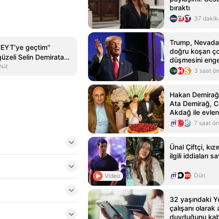
bıraktı
37 dakik
Trump, Nevada
'EYT'ye geçtim''
doğru koşan ç
güzeli Selin Demiratar
düşmesini enge
muz
e
3 saat ö
Hakan Demirağ'
Ata Demirağ, 
Akdağ ile evlen
7 saat ö
Ünal Çiftçi, kızı
ilgili iddiaları s
Dün
Video
32 yaşındaki Y
çalışanı olarak 
duyduğunu kabu