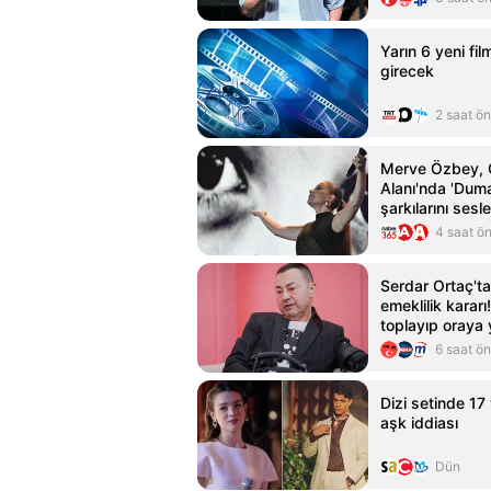
Yarın 6 yeni fi
girecek
2 saat ö
Merve Özbey, 
Alanı'nda 'Duma
şarkılarını sesl
4 saat ö
Serdar Ortaç'ta
emeklilik kararı!
toplayıp oraya
6 saat ö
Dizi setinde 17
aşk iddiası
Dün