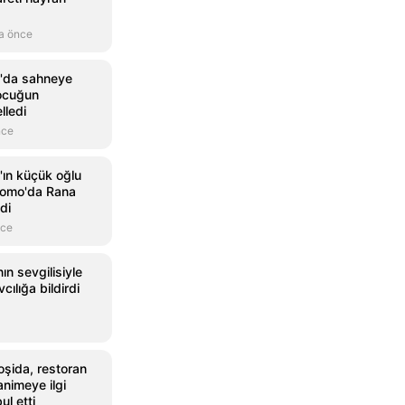
a önce
'da sahneye
ocuğun
lledi
nce
ın küçük oğlu
Como'da Rana
di
nce
nın sevgilisiyle
avcılığa bildirdi
oşida, restoran
animeye ilgi
l etti