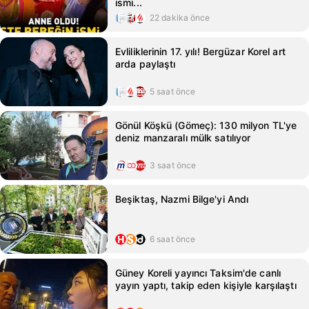
ismi...
22 dakika önce
Evliliklerinin 17. yılı! Bergüzar Korel art
arda paylaştı
5 saat önce
Gönül Köşkü (Gömeç): 130 milyon TL'ye
deniz manzaralı mülk satılıyor
3 saat önce
Beşiktaş, Nazmi Bilge'yi Andı
6 saat önce
Güney Koreli yayıncı Taksim'de canlı
yayın yaptı, takip eden kişiyle karşılaştı