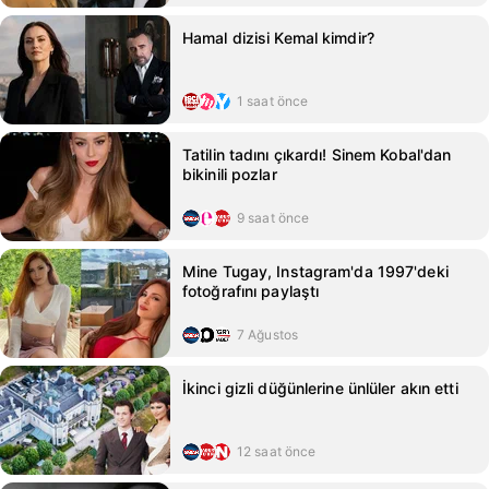
Hamal dizisi Kemal kimdir?
1 saat önce
Tatilin tadını çıkardı! Sinem Kobal'dan
bikinili pozlar
9 saat önce
Mine Tugay, Instagram'da 1997'deki
fotoğrafını paylaştı
7 Ağustos
İkinci gizli düğünlerine ünlüler akın etti
12 saat önce