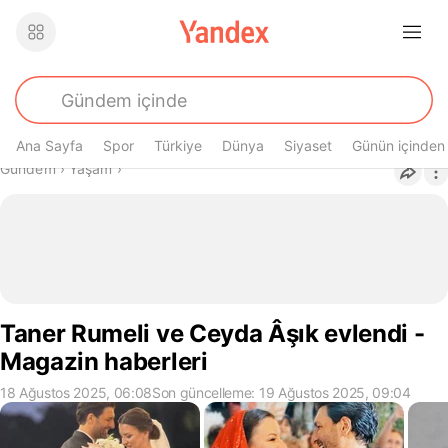
Ana Sayfa
Spor
Türkiye
Dünya
Siyaset
Günün içinden
Buradasın
Gündem
›
Yaşam
›
Taner Rumeli ve Ceyda Âşık evlendi -
Magazin haberleri
18 Ağustos 2025, 06:08
Son güncelleme: 19 Ağustos 2025, 09:04