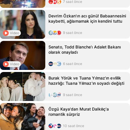
7 saat önce
Devrim Özkan'ın acı günü! Babaannesini
kaybetti, ağlamamak için kendini tuttu
9 saat önce
Video
Senato, Todd Blanche'ı Adalet Bakanı
olarak onayladı
6 saat önce
Video
Burak Yörük ve Tuana Yılmaz'ın evlilik
hazırlığı: Tuana Yılmaz'ın soyadı değişti
9 saat önce
Özgü Kaya'dan Murat Dalkılıç'a
romantik sürpriz
10 saat önce