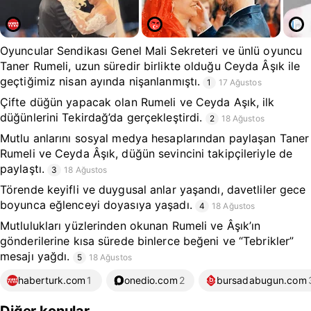
Oyuncular Sendikası Genel Mali Sekreteri ve ünlü oyuncu
Taner Rumeli, uzun süredir birlikte olduğu Ceyda Âşık ile
geçtiğimiz nisan ayında nişanlanmıştı.
1
17 Ağustos
Çifte düğün yapacak olan Rumeli ve Ceyda Aşık, ilk
düğünlerini Tekirdağ’da gerçekleştirdi.
2
18 Ağustos
Mutlu anlarını sosyal medya hesaplarından paylaşan Taner
Rumeli ve Ceyda Âşık, düğün sevincini takipçileriyle de
paylaştı.
3
18 Ağustos
Törende keyifli ve duygusal anlar yaşandı, davetliler gece
boyunca eğlenceyi doyasıya yaşadı.
4
18 Ağustos
Mutlulukları yüzlerinden okunan Rumeli ve Âşık’ın
gönderilerine kısa sürede binlerce beğeni ve “Tebrikler”
mesajı yağdı.
5
18 Ağustos
haberturk.com
1
onedio.com
2
bursadabugun.com