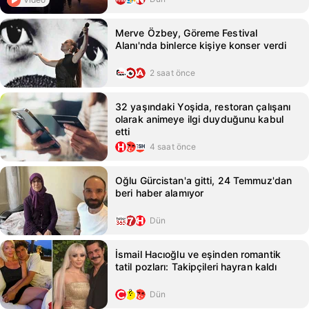
Merve Özbey, Göreme Festival
Alanı'nda binlerce kişiye konser verdi
2 saat önce
32 yaşındaki Yoşida, restoran çalışanı
olarak animeye ilgi duyduğunu kabul
etti
4 saat önce
Oğlu Gürcistan'a gitti, 24 Temmuz'dan
beri haber alamıyor
Dün
İsmail Hacıoğlu ve eşinden romantik
tatil pozları: Takipçileri hayran kaldı
Dün