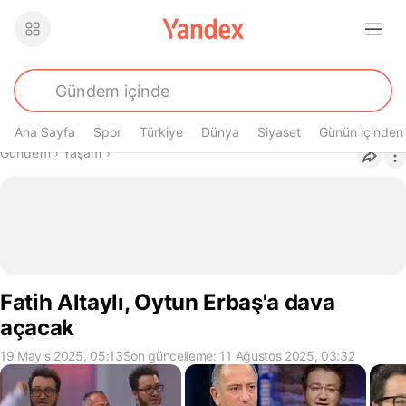
Ana Sayfa
Spor
Türkiye
Dünya
Siyaset
Günün içinden
Buradasın
Gündem
›
Yaşam
›
Fatih Altaylı, Oytun Erbaş'a dava
açacak
19 Mayıs 2025, 05:13
Son güncelleme: 11 Ağustos 2025, 03:32