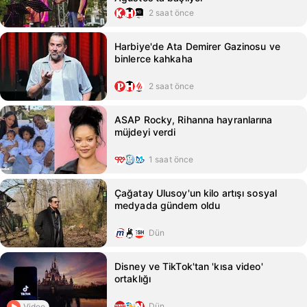
2 saat önce
Harbiye'de Ata Demirer Gazinosu ve
binlerce kahkaha
2 saat önce
ASAP Rocky, Rihanna hayranlarına
müjdeyi verdi
1 saat önce
Çağatay Ulusoy'un kilo artışı sosyal
medyada gündem oldu
Dün
Disney ve TikTok'tan 'kısa video'
ortaklığı
Dün
Video