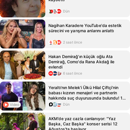
Dün
Nagihan Karadere YouTube'da estetik
sürecini ve yarışma anlarını anlattı
2 saat önce
Hakan Demirağ'ın küçük oğlu Ata
Demirağ, Como'da Rana Akdağ ile
evlendi
6 saat önce
Yeraltı'nın Melek'i Ülkü Hilal Çiftçi’nin
babası kızının menajeri ve partnerin
hakkında suç duyurusunda bulundu! 10
yaş büyük isimle aşk yaşıyor - Magazin
Dün
Video
Haberleri
AKM’de yaz cazla canlanıyor: "Yaz
Başka, Caz Başka" konser serisi 12
Ağustos'ta başlıyor