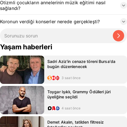
Otizmli çocukların annelerinin müzik eğitimi nasıl
sağlandı?
Koronun verdiği konserler nerede gerçekleşti?
Yaşam haberleri
Sadri Aziz'in cenaze töreni Bursa'da
bugün düzenlenecek
3 saat önce
Toygar Işıklı, Grammy Ödülleri jüri
üyeliğine seçildi
4 saat önce
Demet Akalın, tatilden filtresiz