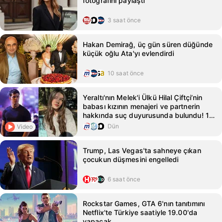
fotoğrafını paylaştı
3 saat önce
Hakan Demirağ, üç gün süren düğünde
küçük oğlu Ata'yı evlendirdi
10 saat önce
Yeraltı'nın Melek'i Ülkü Hilal Çiftçi’nin
babası kızının menajeri ve partnerin
hakkında suç duyurusunda bulundu! 10
yaş büyük isimle aşk yaşıyor - Magazin
Dün
Video
Haberleri
Trump, Las Vegas'ta sahneye çıkan
çocukun düşmesini engelledi
6 saat önce
Rockstar Games, GTA 6'nın tanıtımını
Netflix'te Türkiye saatiyle 19.00'da
yapacak