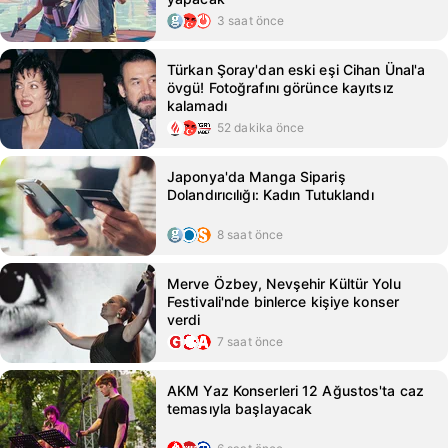
3 saat önce
Türkan Şoray'dan eski eşi Cihan Ünal'a
övgü! Fotoğrafını görünce kayıtsız
kalamadı
52 dakika önce
Japonya'da Manga Sipariş
Dolandırıcılığı: Kadın Tutuklandı
8 saat önce
Merve Özbey, Nevşehir Kültür Yolu
Festivali'nde binlerce kişiye konser
verdi
7 saat önce
AKM Yaz Konserleri 12 Ağustos'ta caz
temasıyla başlayacak