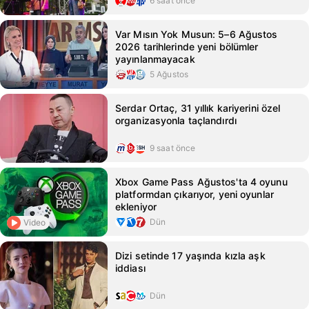
6 saat önce
Var Mısın Yok Musun: 5–6 Ağustos
2026 tarihlerinde yeni bölümler
yayınlanmayacak
5 Ağustos
Serdar Ortaç, 31 yıllık kariyerini özel
organizasyonla taçlandırdı
9 saat önce
Xbox Game Pass Ağustos'ta 4 oyunu
platformdan çıkarıyor, yeni oyunlar
ekleniyor
Dün
Video
Dizi setinde 17 yaşında kızla aşk
iddiası
Dün