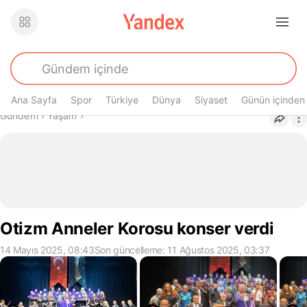
Ana Sayfa
Spor
Türkiye
Dünya
Siyaset
Günün içinden
Buradasın
Gündem
›
Yaşam
›
Otizm Anneler Korosu konser verdi
14 Mayıs 2025, 08:43
Son güncelleme: 11 Ağustos 2025, 03:37