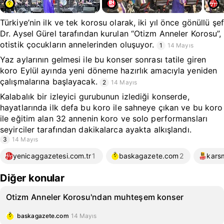
Türkiye’nin ilk ve tek korosu olarak, iki yıl önce gönüllü şef
Dr. Aysel Gürel tarafından kurulan “Otizm Anneler Korosu”,
otistik çocukların annelerinden oluşuyor.
1
14 Mayıs
Yaz aylarının gelmesi ile bu konser sonrası tatile giren
koro Eylül ayında yeni döneme hazırlık amacıyla yeniden
çalışmalarına başlayacak.
2
14 Mayıs
Kalabalık bir izleyici gurubunun izlediği konserde,
hayatlarında ilk defa bu koro ile sahneye çıkan ve bu koro
ile eğitim alan 32 annenin koro ve solo performansları
seyirciler tarafından dakikalarca ayakta alkışlandı.
3
14 Mayıs
yenicaggazetesi.com.tr
1
baskagazete.com
2
kars
Diğer konular
Otizm Anneler Korosu'ndan muhteşem konser
baskagazete.com
14 Mayıs