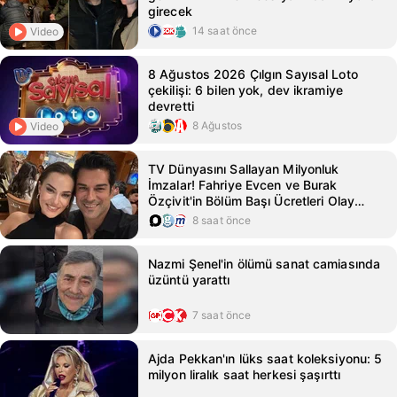
girecek
14 saat önce
Video
8 Ağustos 2026 Çılgın Sayısal Loto
çekilişi: 6 bilen yok, dev ikramiye
devretti
8 Ağustos
Video
TV Dünyasını Sallayan Milyonluk
İmzalar! Fahriye Evcen ve Burak
Özçivit'in Bölüm Başı Ücretleri Olay
Oldu
8 saat önce
Nazmi Şenel'in ölümü sanat camiasında
üzüntü yarattı
7 saat önce
Ajda Pekkan'ın lüks saat koleksiyonu: 5
milyon liralık saat herkesi şaşırttı