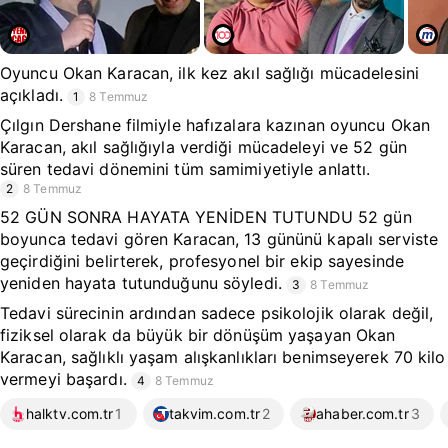
Oyuncu Okan Karacan, ilk kez akıl sağlığı mücadelesini
açıkladı.
1
8 Temmuz
Çılgın Dershane filmiyle hafızalara kazınan oyuncu Okan
Karacan, akıl sağlığıyla verdiği mücadeleyi ve 52 gün
süren tedavi dönemini tüm samimiyetiyle anlattı.
2
8 Temmuz
52 GÜN SONRA HAYATA YENİDEN TUTUNDU 52 gün
boyunca tedavi gören Karacan, 13 gününü kapalı serviste
geçirdiğini belirterek, profesyonel bir ekip sayesinde
yeniden hayata tutunduğunu söyledi.
3
8 Temmuz
Tedavi sürecinin ardından sadece psikolojik olarak değil,
fiziksel olarak da büyük bir dönüşüm yaşayan Okan
Karacan, sağlıklı yaşam alışkanlıkları benimseyerek 70 kilo
vermeyi başardı.
4
8 Temmuz
halktv.com.tr
1
takvim.com.tr
2
ahaber.com.tr
3