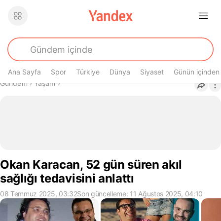
Ana Sayfa
Spor
Türkiye
Dünya
Siyaset
Günün içinden
Buradasın
Gündem
›
Yaşam
›
Okan Karacan, 52 gün süren akıl
sağlığı tedavisini anlattı
08 Temmuz 2025, 03:32
Son güncelleme: 11 Ağustos 2025, 04:10