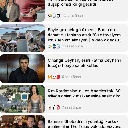
düşüp omuz kırığı geçirdi
13 saat önce
Böyle gelenek görülmedi.. Bursa'da
damat su tankına atıldı "Size tavsiyem,
İznik'ten kız almayın" | Video videosunu
izle | Son Dakika Haberleri
13 saat önce
Cihangir Ceyhan, eşini Fatma Ceyhan'ı
fotoğraf paylaşarak kutladı
5 saat önce
Kim Kardashian'ın Los Angeles'taki 60
milyon dolarlık malikanesine hırsız girdi
7 saat önce
Bahman Ghobadi'nin yönettiği korku-
gerilim filmi The Trees yakında vizyona