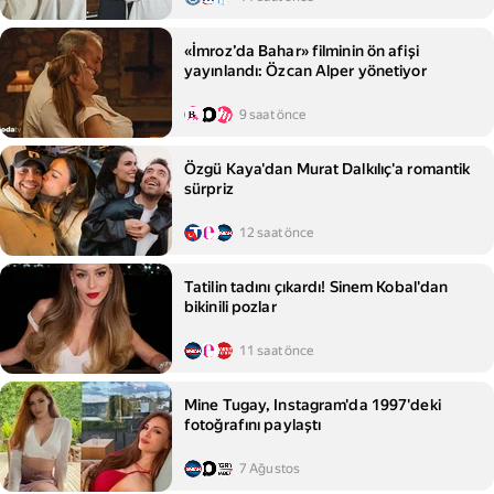
«İmroz’da Bahar» filminin ön afişi
yayınlandı: Özcan Alper yönetiyor
9 saat önce
Özgü Kaya'dan Murat Dalkılıç'a romantik
sürpriz
12 saat önce
Tatilin tadını çıkardı! Sinem Kobal'dan
bikinili pozlar
11 saat önce
Mine Tugay, Instagram'da 1997'deki
fotoğrafını paylaştı
7 Ağustos