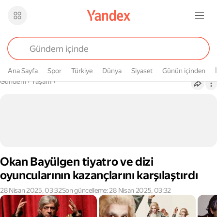
Ana Sayfa
Spor
Türkiye
Dünya
Siyaset
Günün içinden
Buradasın
Gündem
›
Yaşam
›
Okan Bayülgen tiyatro ve dizi
oyuncularının kazançlarını karşılaştırdı
28 Nisan 2025, 03:32
Son güncelleme: 28 Nisan 2025, 03:32