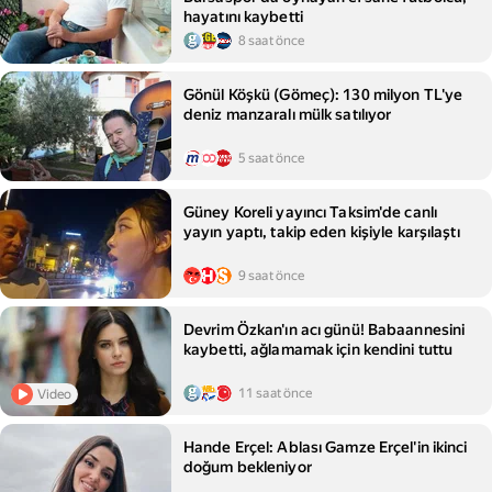
hayatını kaybetti
8 saat önce
Gönül Köşkü (Gömeç): 130 milyon TL'ye
deniz manzaralı mülk satılıyor
5 saat önce
Güney Koreli yayıncı Taksim'de canlı
yayın yaptı, takip eden kişiyle karşılaştı
9 saat önce
Devrim Özkan'ın acı günü! Babaannesini
kaybetti, ağlamamak için kendini tuttu
11 saat önce
Video
Hande Erçel: Ablası Gamze Erçel'in ikinci
doğum bekleniyor