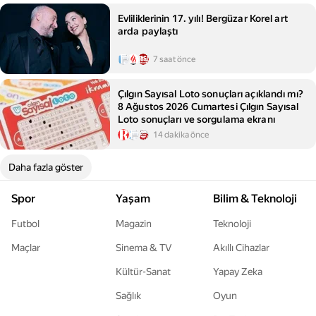
Evliliklerinin 17. yılı! Bergüzar Korel art
arda paylaştı
7 saat önce
Çılgın Sayısal Loto sonuçları açıklandı mı?
8 Ağustos 2026 Cumartesi Çılgın Sayısal
Loto sonuçları ve sorgulama ekranı
14 dakika önce
Daha fazla göster
Spor
Yaşam
Bilim & Teknoloji
Futbol
Magazin
Teknoloji
Maçlar
Sinema & TV
Akıllı Cihazlar
Kültür-Sanat
Yapay Zeka
Sağlık
Oyun