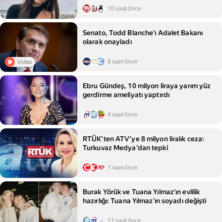
10 saat önce
Senato, Todd Blanche'ı Adalet Bakanı
olarak onayladı
8 saat önce
Video
Ebru Gündeş, 10 milyon liraya yarım yüz
gerdirme ameliyatı yaptırdı
4 saat önce
RTÜK’ten ATV’ye 8 milyon liralık ceza:
Turkuvaz Medya’dan tepki
1 saat önce
Burak Yörük ve Tuana Yılmaz'ın evlilik
hazırlığı: Tuana Yılmaz'ın soyadı değişti
11 saat önce