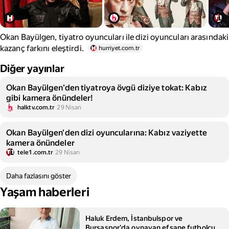
Okan Bayülgen, tiyatro oyuncuları ile dizi oyuncuları arasındaki
kazanç farkını eleştirdi.
hurriyet.com.tr
Diğer yayınlar
Okan Bayülgen’den tiyatroya övgü diziye tokat: Kabız
gibi kamera önündeler!
halktv.com.tr
29 Nisan
Okan Bayülgen'den dizi oyuncularına: Kabız vaziyette
kamera önündeler
tele1.com.tr
29 Nisan
Daha fazlasını göster
Yaşam haberleri
Haluk Erdem, İstanbulspor ve
Bursaspor'da oynayan efsane futbolcu,