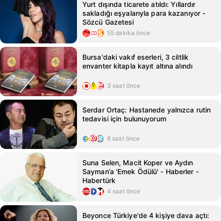
Yurt dışında ticarete atıldı: Yıllardır
sakladığı eşyalarıyla para kazanıyor -
Sözcü Gazetesi
55 dakika önce
Bursa'daki vakıf eserleri, 3 ciltlik
envanter kitapla kayıt altına alındı
3 saat önce
Serdar Ortaç: Hastanede yalnızca rutin
tedavisi için bulunuyorum
6 saat önce
Suna Selen, Macit Koper ve Aydın
Sayman’a 'Emek Ödülü' - Haberler -
Habertürk
4 saat önce
Beyonce Türkiye'de 4 kişiye dava açtı: