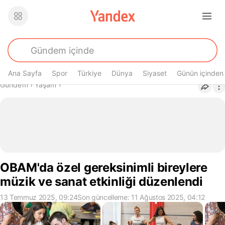
Ana Sayfa
Spor
Türkiye
Dünya
Siyaset
Günün içinden
Buradasın
Gündem
›
Yaşam
›
OBAM'da özel gereksinimli bireylere
müzik ve sanat etkinliği düzenlendi
13 Temmuz 2025, 09:24
Son güncelleme: 11 Ağustos 2025, 04:12