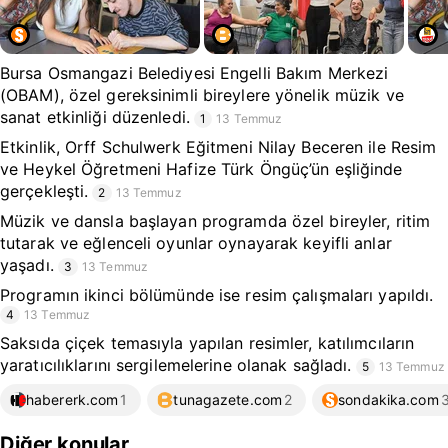
Bursa Osmangazi Belediyesi Engelli Bakım Merkezi
(OBAM), özel gereksinimli bireylere yönelik müzik ve
sanat etkinliği düzenledi.
1
13 Temmuz
Etkinlik, Orff Schulwerk Eğitmeni Nilay Beceren ile Resim
ve Heykel Öğretmeni Hafize Türk Öngüç’ün eşliğinde
gerçekleşti.
2
13 Temmuz
Müzik ve dansla başlayan programda özel bireyler, ritim
tutarak ve eğlenceli oyunlar oynayarak keyifli anlar
yaşadı.
3
13 Temmuz
Programın ikinci bölümünde ise resim çalışmaları yapıldı.
4
13 Temmuz
Saksıda çiçek temasıyla yapılan resimler, katılımcıların
yaratıcılıklarını sergilemelerine olanak sağladı.
5
13 Temmuz
habererk.com
1
tunagazete.com
2
sondakika.com
Diğer konular