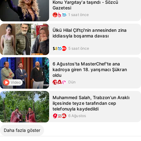
Konu Yargıtay'a taşındı - Sözcü
Gazetesi
1 saat önce
Ülkü Hilal Çiftçi'nin annesinden zina
iddiasıyla boşanma davası
5 saat önce
6 Ağustos'ta MasterChef'te ana
kadroya giren 18. yarışmacı Şükran
oldu
Dün
Video
Muhammed Salah, Trabzon'un Araklı
ilçesinde teyze tarafından cep
telefonuyla kaydedildi
6 Ağustos
Daha fazla göster