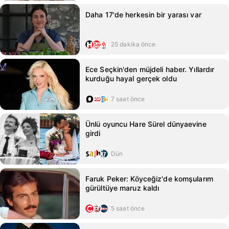
Daha 17'de herkesin bir yarası var
25 dakika önce
Ece Seçkin'den müjdeli haber. Yıllardır
kurduğu hayal gerçek oldu
7 saat önce
Ünlü oyuncu Hare Sürel dünyaevine
girdi
Dün
Faruk Peker: Köyceğiz'de komşularım
gürültüye maruz kaldı
5 saat önce