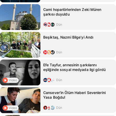
Cami hoparlörlerinden Zeki Müren
şarkısı duyuldu
Dün
Beşiktaş, Nazmi Bilge'yi Andı
Dün
Efe Tayfur, annesinin şarkılarını
eşliğinde sosyal medyada ilgi gördü
Dün
Video
Cansever'in Ölüm Haberi Sevenlerini
Yasa Boğdu!
Dün
Video