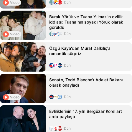
Dün
Video
Burak Yörük ve Tuana Yılmaz'ın evlilik
iddiası: Tuana'nın soyadı Yörük olarak
görüldü
Dün
Video
Özgü Kaya'dan Murat Dalkılıç'a
romantik sürpriz
Dün
Senato, Todd Blanche'ı Adalet Bakanı
olarak onayladı
Dün
Video
Evliliklerinin 17. yılı! Bergüzar Korel art
arda paylaştı
Dün