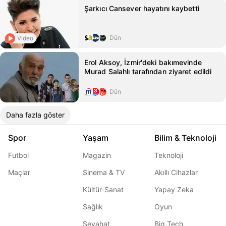
Şarkıcı Cansever hayatını kaybetti
Dün
Video
Erol Aksoy, İzmir'deki bakımevinde
Murad Salahlı tarafından ziyaret edildi
Dün
Daha fazla göster
Spor
Yaşam
Bilim & Teknoloji
Futbol
Magazin
Teknoloji
Maçlar
Sinema & TV
Akıllı Cihazlar
Kültür-Sanat
Yapay Zeka
Sağlık
Oyun
Seyahat
Big Tech