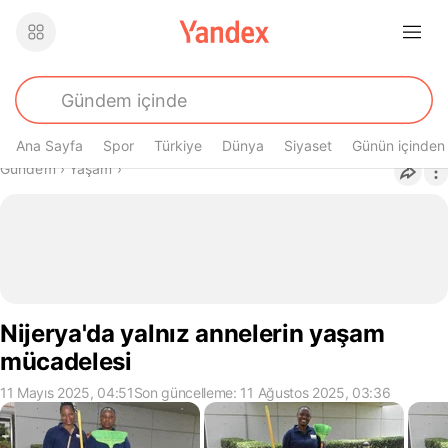
Ana Sayfa
Spor
Türkiye
Dünya
Siyaset
Günün içinden
Buradasın
Gündem
›
Yaşam
›
Nijerya'da yalnız annelerin yaşam
mücadelesi
11 Mayıs 2025, 04:51
Son güncelleme: 11 Ağustos 2025, 03:36