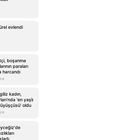
rel evlendi
tçi, boşanma
larının paraları
a harcandı
nce
iliz kadın,
arı'nda 'en yaşlı
rüyüşçüsü' oldu
nce
öyceğiz'de
zlıkları
kladı