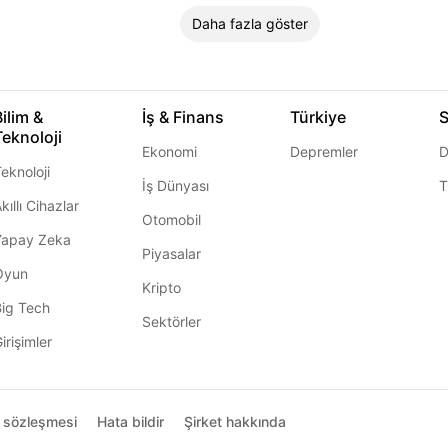
Daha fazla göster
Bilim &
İş & Finans
Türkiye
S
Teknoloji
Ekonomi
Depremler
D
eknoloji
İş Dünyası
T
kıllı Cihazlar
Otomobil
Yapay Zeka
Piyasalar
Oyun
Kripto
Big Tech
Sektörler
irişimler
ı sözleşmesi
Hata bildir
Şirket hakkında