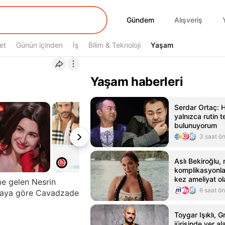
Gündem
Gündem
Alışveriş
et
Günün içinden
İş
Bilim & Teknoloji
Yaşam
Yaşam
Yaşam haberleri
Serdar Ortaç: 
yalnızca rutin t
bulunuyorum
3 saat ö
Aslı Bekiroğlu,
komplikasyonlar
kez ameliyat o
me gelen Nesrin
6 saat ö
diaya göre Cavadzade
Toygar Işıklı, 
jürisinde yer a