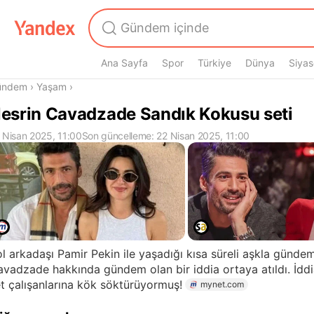
Ana Sayfa
Spor
Türkiye
Dünya
Siyas
radasın
ündem
›
Yaşam
›
esrin Cavadzade Sandık Kokusu seti
 Nisan 2025, 11:00
Son güncelleme: 22 Nisan 2025, 11:00
l arkadaşı Pamir Pekin ile yaşadığı kısa süreli aşkla günde
vadzade hakkında gündem olan bir iddia ortaya atıldı. İd
t çalışanlarına kök söktürüyormuş!
mynet.com