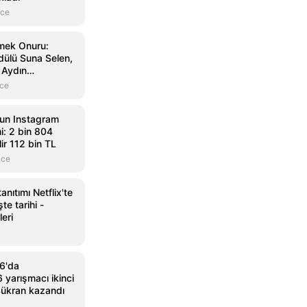
nce
Emek Onuru:
ülü Suna Selen,
 Aydın
nce
un Instagram
i: 2 bin 804
ir 112 bin TL
nce
anıtımı Netflix'te
te tarihi -
leri
6'da
 yarışmacı ikinci
Şükran kazandı