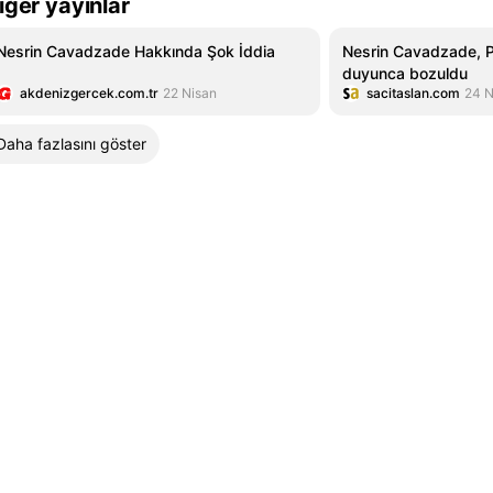
iğer yayınlar
Nesrin Cavadzade Hakkında Şok İddia
Nesrin Cavadzade, Pa
duyunca bozuldu
akdenizgercek.com.tr
22 Nisan
sacitaslan.com
24 N
Daha fazlasını göster