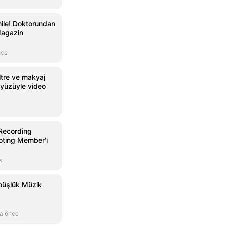
ile! Doktorundan
Magazin
nce
ltre ve makyaj
yüzüyle video
 Recording
oting Member'ı
s
üşlük Müzik
a önce