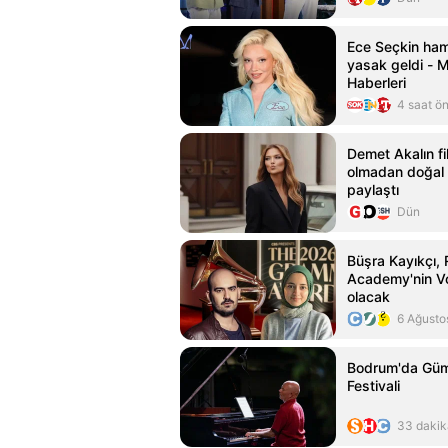
Ece Seçkin ham
yasak geldi - 
Haberleri
4 saat ö
Demet Akalın fi
olmadan doğal 
paylaştı
Dün
Büşra Kayıkçı,
Academy'nin V
olacak
6 Ağusto
Bodrum'da Güm
Festivali
33 dakik