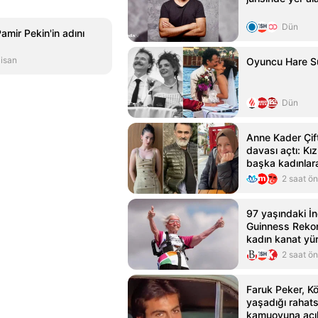
Dün
mir Pekin'in adını
isan
Oyuncu Hare Sü
Dün
Anne Kader Çif
davası açtı: Kız
başka kadınlar
2 saat ö
97 yaşındaki İng
Guinness Rekorl
kadın kanat yü
2 saat ö
Faruk Peker, K
yaşadığı rahatsı
kamuoyuna açı