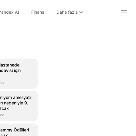
Yandex AI
Finans
Daha fazla
Hastanede
edavisi için
nce
 miyom ameliyatı
ı nedeniyle 9.
lacak
nce
Grammy Ödülleri
lacak