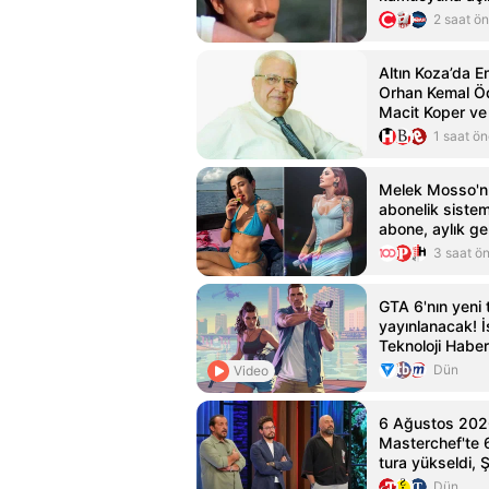
2 saat ö
Altın Koza’da 
Orhan Kemal Öd
Macit Koper ve
Sayman’a…
1 saat ö
Melek Mosso'n
abonelik sistem
abone, aylık gel
3 saat ö
GTA 6'nın yeni t
yayınlanacak! İş
Teknoloji Haber
Dün
Video
6 Ağustos 202
Masterchef'te 6
tura yükseldi, 
Dün