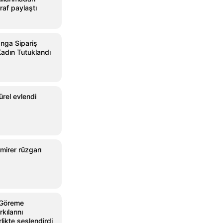
raf paylaştı
nga Sipariş
 Kadın Tutuklandı
rel evlendi
mirer rüzgarı
 Göreme
kılarını
rlikte seslendirdi