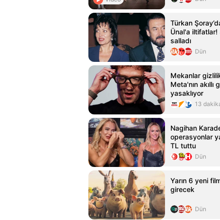
Türkan Şoray’d
Ünal'a iltifatla
salladı
Dün
Mekanlar gizlili
Meta'nın akıllı g
yasaklıyor
13 dakik
Nagihan Karade
operasyonlar y
TL tuttu
Dün
Yarın 6 yeni fi
girecek
Dün