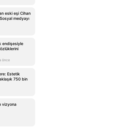
an eski eşi Cihan
r! Sosyal medyayı
k endişesiyle
özlüklerini
a önce
re: Estetik
aklaşık 750 bin
lm vizyona