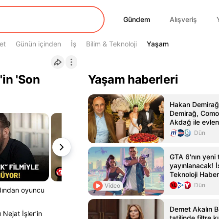
Gündem
Gündem
Alışveriş
et
Günün içinden
İş
Bilim & Teknoloji
Yaşam
Yaşam
'in 'Son
Yaşam haberleri
Hakan Demirağ'
Demirağ, Como
Akdağ ile evlen
Dün
GTA 6'nın yeni t
yayınlanacak! İş
Teknoloji Haber
Dün
Video
rdından oyuncu
Demet Akalın 
Nejat İşler’in
tatilinde filtre