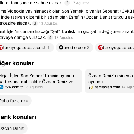
tlere dönüşüne de sahne olacak.
2
12 Ağustos
ime Video’da yayınlanacak olan Son Yemek, piyanist Sebahat (Öykü Kar
linde taşıyan gizemli bir adam olan Eşref’in (Özcan Deniz) tutkulu aş
rkezine alacak.
3
13 Ağustos
jat İşler’in canlandıracağı “Şef”, bu ilişkinin gidişatını değiştiren anah
kâyeye damga vuracak.
4
13 Ağustos
turkiyegazetesi.com.tr
1
onedio.com
2
turkiyegazetesi
iğer konular
Nejat İşler ‘Son Yemek’ filminin oyuncu
Özcan Deniz'in sinema 
kadrosuna dahil oldu: Özcan Deniz ve
oyuncu
t24.com.tr
13 Ağustos
sacitaslan.com
14 Ağu
Öykü Karayel’le birlikte oynayacak
Daha fazla oku
çerik konuları
Özcan Deniz