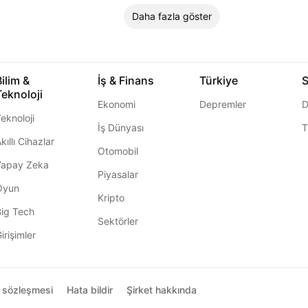
Daha fazla göster
Bilim &
İş & Finans
Türkiye
S
Teknoloji
Ekonomi
Depremler
D
eknoloji
İş Dünyası
T
kıllı Cihazlar
Otomobil
Yapay Zeka
Piyasalar
Oyun
Kripto
Big Tech
Sektörler
irişimler
ı sözleşmesi
Hata bildir
Şirket hakkında