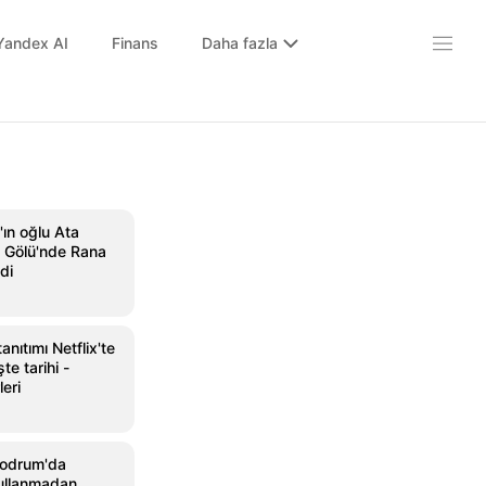
Yandex AI
Finans
Daha fazla
ın oğlu Ata
 Gölü'nde Rana
di
anıtımı Netflix'te
te tarihi -
leri
Bodrum'da
 kullanmadan