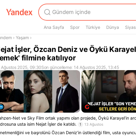
Ana Sayfa
Spor
Türkiye
Dünya
Siyas
radasın
ündem
›
Yaşam
›
ejat İşler, Özcan Deniz ve Öykü Karayel
emek' filmine katılıyor
 Ağustos 2025, 09:30
Son güncelleme: 14 Ağustos 2025, 13:45
hzen-Net ve Sky Film ortak yapımı olan projede, Öykü Karayel’in a
drosuna usta isim Nejat İşler de katıldı.
1
13 Ağustos
netmenliğini ve başrolünü Özcan Deniz’in üstlendiği film, usta oyuncu 