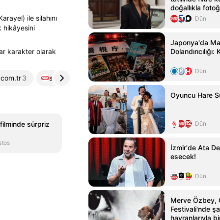
doğallıkla fotoğ
ayel) ile silahını
Dün
k hikâyesini
Japonya'da Ma
tar karakter olarak
Dolandırıcılığı:
Dün
.com.tr
3
sokgazetesi.com.tr
4
Oyuncu Hare Sü
filminde sürpriz
Dün
stos
İzmir'de Ata De
esecek!
Dün
Merve Özbey,
Festivali'nde şar
hayranlarıyla bi