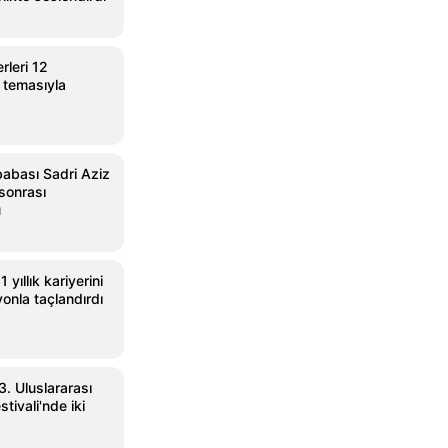
leri 12
 temasıyla
babası Sadri Aziz
 sonrası
ü
 yıllık kariyerini
onla taçlandırdı
3. Uluslararası
tivali'nde iki