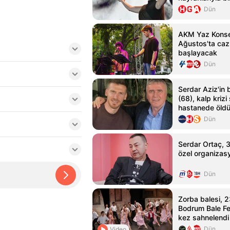
Dün
AKM Yaz Konser
Ağustos'ta caz
başlayacak
Dün
Serdar Aziz'in 
(68), kalp krizi
hastanede öld
Dün
Serdar Ortaç, 31
özel organizasy
Dün
Zorba balesi, 2
Bodrum Bale Fes
kez sahnelendi
Dün
Video