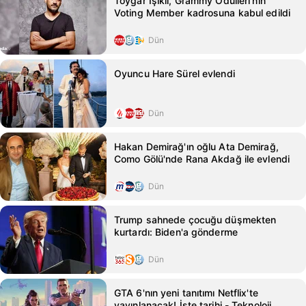
Toygar Işıklı, Grammy Ödülleri'nin
Voting Member kadrosuna kabul edildi
Dün
Oyuncu Hare Sürel evlendi
Dün
Hakan Demirağ'ın oğlu Ata Demirağ,
Como Gölü'nde Rana Akdağ ile evlendi
Dün
Trump sahnede çocuğu düşmekten
kurtardı: Biden'a gönderme
Dün
GTA 6'nın yeni tanıtımı Netflix'te
yayınlanacak! İşte tarihi - Teknoloji