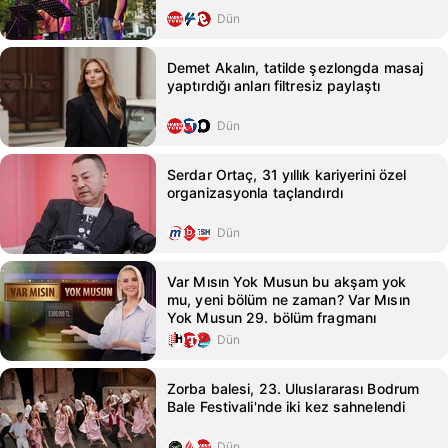
Dün
Demet Akalın, tatilde şezlongda masaj
yaptırdığı anları filtresiz paylaştı
Dün
Serdar Ortaç, 31 yıllık kariyerini özel
organizasyonla taçlandırdı
Dün
Var Mısın Yok Musun bu akşam yok
mu, yeni bölüm ne zaman? Var Mısın
Yok Musun 29. bölüm fragmanı
Dün
Zorba balesi, 23. Uluslararası Bodrum
Bale Festivali'nde iki kez sahnelendi
Dün