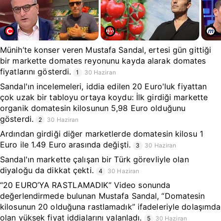
Münih’te konser veren Mustafa Sandal, ertesi gün gittiği
bir markette domates reyonunu kayda alarak domates
fiyatlarını gösterdi.
1
30 Haziran
Sandal'ın incelemeleri, iddia edilen 20 Euro'luk fiyattan
çok uzak bir tabloyu ortaya koydu: İlk girdiği markette
organik domatesin kilosunun 5,98 Euro olduğunu
gösterdi.
2
30 Haziran
Ardından girdiği diğer marketlerde domatesin kilosu 1
Euro ile 1.49 Euro arasında değişti.
3
30 Haziran
Sandal'ın markette çalışan bir Türk görevliyle olan
diyaloğu da dikkat çekti.
4
30 Haziran
“20 EURO’YA RASTLAMADIK” Video sonunda
değerlendirmede bulunan Mustafa Sandal, “Domatesin
kilosunun 20 olduğuna rastlamadık” ifadeleriyle dolaşımda
olan yüksek fiyat iddialarını yalanladı.
5
30 Haziran