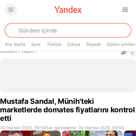
Ana Sayfa
Spor
Türkiye
Dünya
Siyaset
Günün içinden
Buradasın
Gündem
›
Yaşam
›
Mustafa Sandal, Münih'teki
marketlerde domates fiyatlarını kontrol
etti
30 Haziran 2025, 09:54
Son güncelleme: 30 Haziran 2025, 09:54