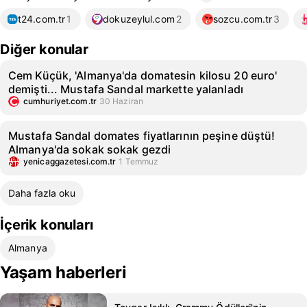
t24.com.tr
1
dokuzeylul.com
2
sozcu.com.tr
3
Diğer konular
Cem Küçük, 'Almanya'da domatesin kilosu 20 euro'
demişti... Mustafa Sandal markette yalanladı
cumhuriyet.com.tr
30 Haziran
Mustafa Sandal domates fiyatlarının peşine düştü!
Almanya'da sokak sokak gezdi
yenicaggazetesi.com.tr
1 Temmuz
Daha fazla oku
İçerik konuları
Almanya
Yaşam haberleri