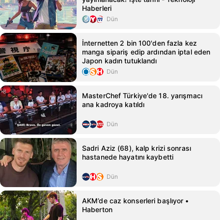
Haberleri
Dün
İnternetten 2 bin 100'den fazla kez
manga sipariş edip ardından iptal eden
Japon kadın tutuklandı
Dün
MasterChef Türkiye'de 18. yarışmacı
ana kadroya katıldı
Dün
Sadri Aziz (68), kalp krizi sonrası
hastanede hayatını kaybetti
Dün
AKM’de caz konserleri başlıyor •
Haberton