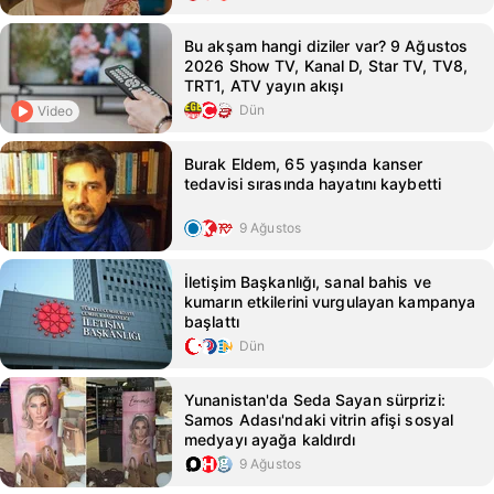
Bu akşam hangi diziler var? 9 Ağustos
2026 Show TV, Kanal D, Star TV, TV8,
TRT1, ATV yayın akışı
Dün
Video
Burak Eldem, 65 yaşında kanser
tedavisi sırasında hayatını kaybetti
9 Ağustos
İletişim Başkanlığı, sanal bahis ve
kumarın etkilerini vurgulayan kampanya
başlattı
Dün
Yunanistan'da Seda Sayan sürprizi:
Samos Adası'ndaki vitrin afişi sosyal
medyayı ayağa kaldırdı
9 Ağustos