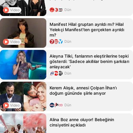
Dün
Video
Manifest Hilal gruptan ayrıldı mı? Hilal
Yelekçi Manifest’ten gerçekten ayrıldı
mı?
Dün
Video
Aleyna Tilki, fanlarının eleştirilerine tepki
gösterdi: 'Sadece akıllılar benim şarkıları
anlayacak'
Dün
Kerem Alışık, annesi Çolpan İlhan'ı
doğum gününde şiirle anıyor
Dün
Video
Alina Boz anne oluyor! Bebeğinin
cinsiyetini açıkladı