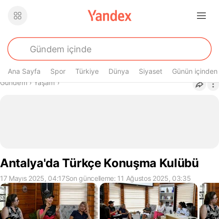
Ana Sayfa
Spor
Türkiye
Dünya
Siyaset
Günün içinden
Buradasın
Gündem
›
Yaşam
›
Antalya'da Türkçe Konuşma Kulübü
17 Mayıs 2025, 04:17
Son güncelleme: 11 Ağustos 2025, 03:35