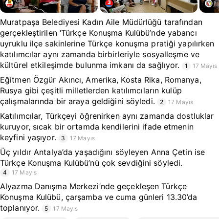
Muratpaşa Belediyesi Kadın Aile Müdürlüğü tarafından
gerçekleştirilen ‘Türkçe Konuşma Kulübü’nde yabancı
uyruklu ilçe sakinlerine Türkçe konuşma pratiği yapılırken
katılımcılar aynı zamanda birbirleriyle sosyalleşme ve
kültürel etkileşimde bulunma imkanı da sağlıyor.
1
17 Mayıs
Eğitmen Özgür Akıncı, Amerika, Kosta Rika, Romanya,
Rusya gibi çeşitli milletlerden katılımcıların kulüp
çalışmalarında bir araya geldiğini söyledi.
2
17 Mayıs
Katılımcılar, Türkçeyi öğrenirken aynı zamanda dostluklar
kuruyor, sıcak bir ortamda kendilerini ifade etmenin
keyfini yaşıyor.
3
17 Mayıs
Üç yıldır Antalya’da yaşadığını söyleyen Anna Çetin ise
Türkçe Konuşma Kulübü’nü çok sevdiğini söyledi.
4
17 Mayıs
Alyazma Danışma Merkezi’nde geçekleşen Türkçe
Konuşma Kulübü, çarşamba ve cuma günleri 13.30’da
toplanıyor.
5
17 Mayıs