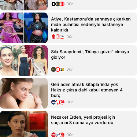
Dün
Atiye, Kastamonu'da sahneye çıkarken
mide bulantısı nedeniyle hastaneye
kaldırıldı
Dün
Sıla Saraydemir, 'Dünya güzeli' olmaya
gidiyor
Dün
Geri adım atmak kitaplarında yok!
Haksız çıksa dahi kabul etmeyen 4
burç
Dün
Nezaket Erden, yeni projesi için
saçlarını 3 numaraya vurdurdu
Dün