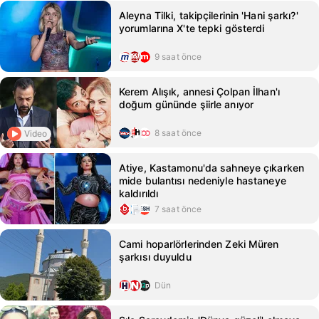
Aleyna Tilki, takipçilerinin 'Hani şarkı?'
yorumlarına X'te tepki gösterdi
9 saat önce
Kerem Alışık, annesi Çolpan İlhan'ı
doğum gününde şiirle anıyor
8 saat önce
Video
Atiye, Kastamonu'da sahneye çıkarken
mide bulantısı nedeniyle hastaneye
kaldırıldı
7 saat önce
Cami hoparlörlerinden Zeki Müren
şarkısı duyuldu
Dün