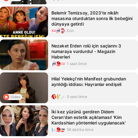
Belemir Temizsoy, 2023'te nikâh
masasına oturduktan sonra ilk bebeğini
dünyaya getirdi
Dün
Nezaket Erden rolü için saçlarını 3
numaraya vurdurdu! - Magazin
Haberleri
1 saat önce
Hilal Yelekçi'nin Manifest grubundan
ayrıldığı iddiası: Hayranlar endişeli
5 saat önce
Video
İki kez yüzünü gerdiren Didem
Ceran'dan estetik açıklaması! 'Kim
Kardashian yöntemleri uygulanacak'
58 dakika önce