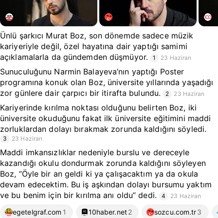
Ünlü şarkıcı Murat Boz, son dönemde sadece müzik
kariyeriyle değil, özel hayatına dair yaptığı samimi
açıklamalarla da gündemden düşmüyor.
1
23 Haziran
Sunuculuğunu Narmin Balayeva’nın yaptığı Poster
programına konuk olan Boz, üniversite yıllarında yaşadığı
zor günlere dair çarpıcı bir itirafta bulundu.
2
23 Haziran
Kariyerinde kırılma noktası olduğunu belirten Boz, iki
üniversite okuduğunu fakat ilk üniversite eğitimini maddi
zorluklardan dolayı bırakmak zorunda kaldığını söyledi.
3
23 Haziran
Maddi imkansızlıklar nedeniyle burslu ve dereceyle
kazandığı okulu dondurmak zorunda kaldığını söyleyen
Boz, “Öyle bir an geldi ki ya çalışacaktım ya da okula
devam edecektim. Bu iş aşkından dolayı bursumu yaktım
ve bu benim için bir kırılma anı oldu” dedi.
4
23 Haziran
egetelgraf.com
1
10haber.net
2
sozcu.com.tr
3