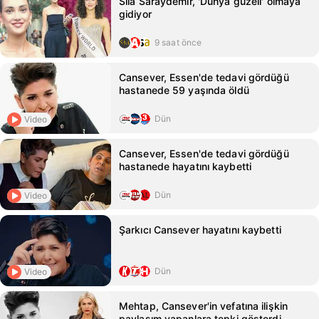
Sıla Saraydemir, 'Dünya güzeli' olmaya
gidiyor
9 saat önce
Cansever, Essen'de tedavi gördüğü
hastanede 59 yaşında öldü
Dün
Video
Cansever, Essen'de tedavi gördüğü
hastanede hayatını kaybetti
Dün
Video
Şarkıcı Cansever hayatını kaybetti
Dün
Video
Mehtap, Cansever'in vefatına ilişkin
paylaşım yapanlara tepki gösterdi