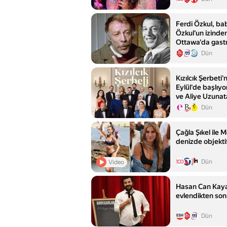
Ferdi Özkul, ba
Özkul'un izinde
Ottawa'da gast
yolculuğuna baş
Dün
Kızılcık Şerbeti'
Eylül'de başlıyo
ve Aliye Uzunat
Dün
Çağla Şıkel ile 
denizde objektif
Dün
Video
Hasan Can Kaya,
evlendikten sonra
Dün