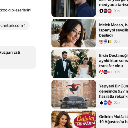
medyada tartışı
oo gibi eserlerini
Dün
Melek Mosso, b
cnnturk.com
4
İspanyol sevgilis
başladı
Dün
üzgarı Esti
Ersin Destanoğl
ayrıldıktan sonr
transfer oldu
Dün
Yepyeni Bir Gün
genelinde 927 m
hasılatla rekor k
Dün
Gelinim Mutfakt
10 Ağustos'ta b