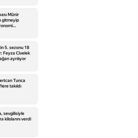
bası Münir
n gitmeyip
ronomi
ladı
nin 5. sezonu 18
r: Feyza Civelek
ağan ayrılıyor
Mertcan Tunca
lere takıldı
 sevgilisiyle
 kilolarını verdi