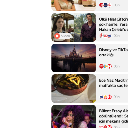
Dün
Ülkü Hilal Çiftç
şok hamle: Yeral
Hakan Çelebi'de
Dün
Video
Disney ve TikTok
ortaklığı
Dün
Ece Naz Macit'in 
mutfakta saç te
Dün
Bülent Ersoy Al
görüntülendi: 
için mekana gid
Dün