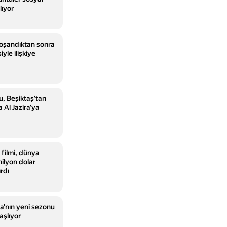
lıyor
oşandıktan sonra
iyle ilişkiye
u, Beşiktaş'tan
a Al Jazira'ya
 filmi, dünya
ilyon dolar
ırdı
a'nın yeni sezonu
aşlıyor