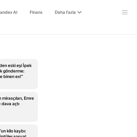
andex AI
Finans
Daha fazla
en eski eşi İpek
şok gönderme:
e binen ex!''
 mirasçıları, Emre
 dava açtı
un kilo kaybı:
üntüler sosyal