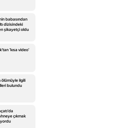
i’nin babasından
tı dizisindeki
n şikayetçi oldu
'tan 'kısa video'
ölümüyle ilgili
lleri bulundu
açatı'da
Sahneye çıkmak
iyordu