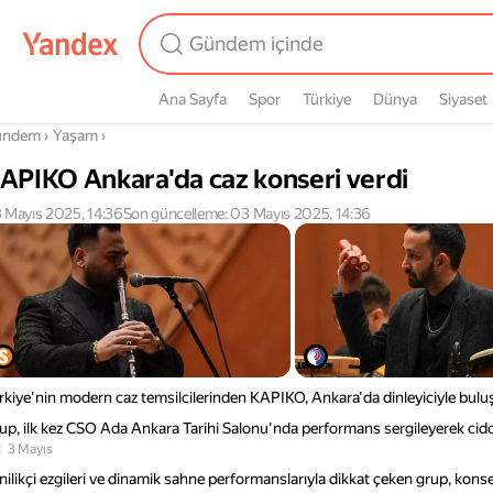
Ana Sayfa
Spor
Türkiye
Dünya
Siyaset
radasın
ündem
›
Yaşam
›
APIKO Ankara'da caz konseri verdi
 Mayıs 2025, 14:36
Son güncelleme: 03 Mayıs 2025, 14:36
rkiye'nin modern caz temsilcilerinden KAPIKO, Ankara'da dinleyiciyle bulu
up, ilk kez CSO Ada Ankara Tarihi Salonu'nda performans sergileyerek ciddi b
3 Mayıs
nilikçi ezgileri ve dinamik sahne performanslarıyla dikkat çeken grup, kon