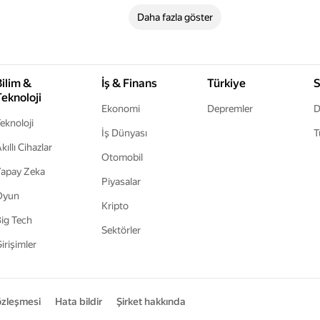
Daha fazla göster
Bilim &
İş & Finans
Türkiye
S
Teknoloji
Ekonomi
Depremler
D
eknoloji
İş Dünyası
T
kıllı Cihazlar
Otomobil
apay Zeka
Piyasalar
Oyun
Kripto
ig Tech
Sektörler
irişimler
sözleşmesi
Hata bildir
Şirket hakkında