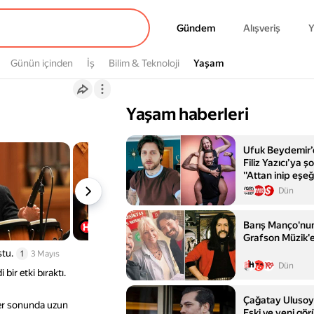
Gündem
Gündem
Alışveriş
Y
Günün içinden
İş
Bilim & Teknoloji
Yaşam
Yaşam
Yaşam haberleri
Ufuk Beydemir’d
Filiz Yazıcı’ya 
''Attan inip eşeğ
Dün
Barış Manço'nun
Grafson Müzik'e
ştu.
1
3 Mayıs
Dün
ir etki bıraktı.
Çağatay Ulusoy'
ser sonunda uzun
Eski ve yeni gör