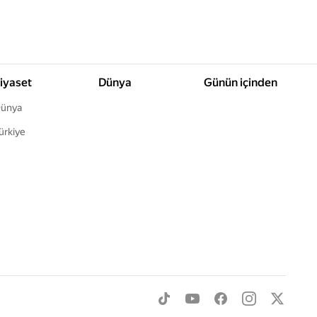
iyaset
Dünya
Günün içinden
ünya
ürkiye