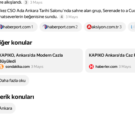
re alkışlandı.
3
3 Mayıs
k kez CSO Ada Ankara Tarihi Salonu'nda sahne alan grup, Serenade to a Cuck
natseverlerin beğenisine sundu.
4
3 Mayıs
haberport.com
1
haberport.com
2
aksiyon.com.tr
3
iğer konular
KAPIKO, Ankara'da Modern Cazla
KAPIKO Ankara'da Caz R
Büyüledi
sondakika.com
3 Mayıs
haberler.com
3 Mayıs
Daha fazla oku
çerik konuları
Ankara