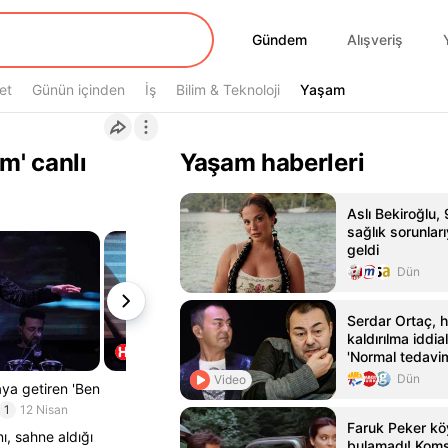
Gündem
Gündem
Alışveriş
et
Günün içinden
İş
Bilim & Teknoloji
Yaşam
Yaşam
m' canlı
Yaşam haberleri
Aslı Bekiroğlu, 
sağlık sorunla
geldi
Dün
Serdar Ortaç, 
kaldırılma iddial
'Normal tedavim
hastanedeydim
Dün
Video
aya getiren 'Ben
1
12 Nisan
Faruk Peker kö
ı, sahne aldığı
bulamadı! Komş