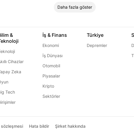
Daha fazla göster
Bilim &
İş & Finans
Türkiye
S
Teknoloji
Ekonomi
Depremler
D
eknoloji
İş Dünyası
T
kıllı Cihazlar
Otomobil
Yapay Zeka
Piyasalar
Oyun
Kripto
Big Tech
Sektörler
irişimler
ı sözleşmesi
Hata bildir
Şirket hakkında