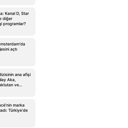
: Kanal D, Star
 diğer
gi programlar?
Amsterdam'da
sini açtı
zisinin ana afişi
ilay Aka,
aktutan ve
ncé'nin marka
ladı: Türkiye'de