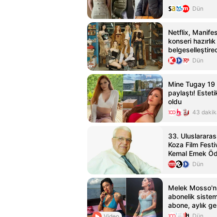
Dün
Netflix, Manife
konseri hazırlık
belgeselleştire
Dün
Mine Tugay 19 y
paylaştı! Estet
oldu
43 dakik
33. Uluslararas
Koza Film Festi
Kemal Emek Ödü
Sahipleri Açıkl
Dün
Melek Mosso'n
abonelik sistem
abone, aylık gel
Dün
Video