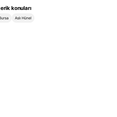
çerik konuları
Bursa
Aslı Hünel