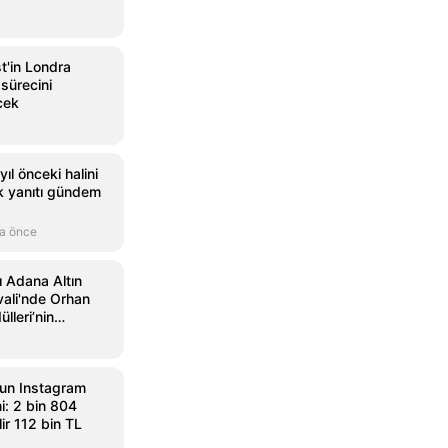
st'in Londra
 sürecini
cek
ıl önceki halini
ik yanıtı gündem
a önce
ı Adana Altın
vali'nde Orhan
lleri’nin
andı
un Instagram
i: 2 bin 804
ir 112 bin TL