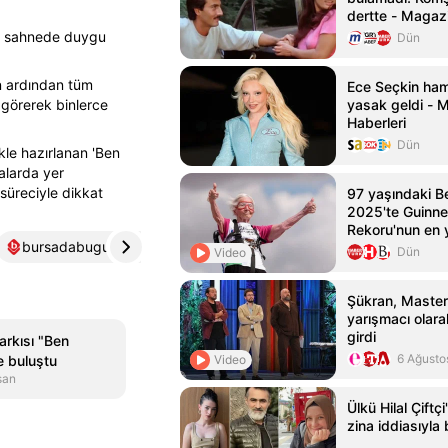
dertte - Magazi
le sahnede duygu
Dün
n ardından tüm
Ece Seçkin ham
i görerek binlerce
yasak geldi - 
Haberleri
Dün
kle hazırlanan 'Ben
alarda yer
 süreciyle dikkat
97 yaşındaki B
2025'te Guinn
Rekoru'nun en y
bursadabugun.com
4
sondakika.com
5
yürüyüşçüsüne 
Dün
Video
Şükran, Master
yarışmacı olar
girdi
arkısı "Ben
6 Ağusto
Video
e buluştu
san
Ülkü Hilal Çiftç
zina iddiasıyl