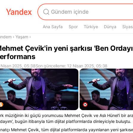
Ana Sayfa
Spor
Türkiye
Dünya
Siyas
radasın
ündem
›
Yaşam
›
ehmet Çevik'in yeni şarkısı 'Ben Ordayı
erformans
 Nisan 2025, 05:38
Son güncelleme: 12 Nisan 2025, 05:38
rk müziğinin iki güçlü yorumcusu Mehmet Çevik ve Aslı Hünel'i bir ar
dayım', bugün itibarıyla tüm dijital platformlarda dinleyiciyle buluştu.
natçı Mehmet Çevik, tüm dijital platformlarda yayınlanan yeni şarkısın