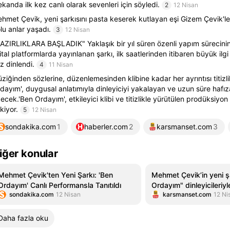
kanda ilk kez canlı olarak sevenleri için söyledi.
2
12 Nisan
hmet Çevik, yeni şarkısını pasta keserek kutlayan eşi Gizem Çevik'
lu anlar yaşadı.
3
12 Nisan
AZIRLIKLARA BAŞLADIK" Yaklaşık bir yıl süren özenli yapım sürecini
jital platformlarda yayınlanan şarkı, ilk saatlerinden itibaren büyük ilg
z dinlendi.
4
11 Nisan
ziğinden sözlerine, düzenlemesinden klibine kadar her ayrıntısı titizli
dayım', duygusal anlatımıyla dinleyiciyi yakalayan ve uzun süre hafız
ecek.'Ben Ordayım', etkileyici klibi ve titizlikle yürütülen prodüksiyon
kiyor.
5
12 Nisan
sondakika.com
1
haberler.com
2
karsmanset.com
3
iğer konular
Mehmet Çevik'ten Yeni Şarkı: 'Ben
Mehmet Çevik’in yeni ş
Ordayım' Canlı Performansla Tanıtıldı
Ordayım" dinleyicileriyl
sondakika.com
12 Nisan
karsmanset.com
12 Ni
Daha fazla oku