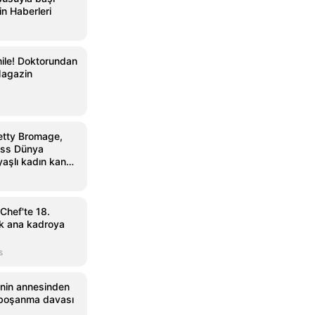
n Haberleri
ile! Doktorundan
Magazin
etty Bromage,
ess Dünya
aşlı kadın kanat
sahip oldu
Chef'te 18.
ak ana kadroya
s
i'nin annesinden
a boşanma davası