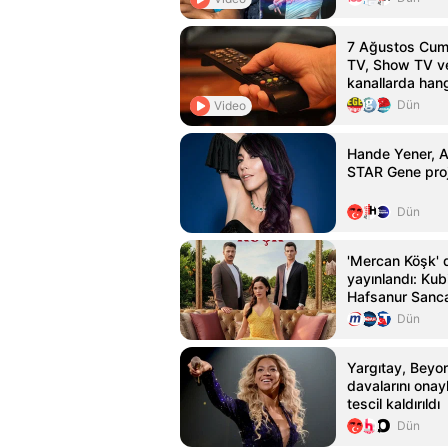
7 Ağustos Cuma
TV, Show TV ve
kanallarda han
Dün
Video
Hande Yener, 
STAR Gene proje
Dün
'Mercan Köşk' di
yayınlandı: Kub
Hafsanur Sanc
Bertan Asllani
Dün
Yargıtay, Beyo
davalarını onay
tescil kaldırıldı
Dün