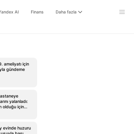
Yandex AI
Finans
Daha fazla
9. ameliyatı için
rıyla gündeme
hastaneye
arını yalanladı:
 olduğu için
'
y evinde huzuru
usuyla başı