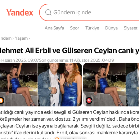
Ana Sayfa
Spor
Türkiye
Dünya
Siyaset
radasın
ündem
›
Yaşam
›
ehmet Ali Erbil ve Gülseren Ceylan canlı y
 Haziran 2025, 09:07
Son güncelleme: 11 Ağustos 2025, 04:09
tıldığı canlı yayında eski sevgilisi Gülseren Ceylan hakkında ko
örüşmeler her zaman var, dostuz. 2 yılımı verdim' dedi. Daha önce
çlayan Ceylan ise yayına bağlanarak 'Sevgili değiliz, sadece bir
rıştık' ifadelerini kullandı. Erbil, olay sonrası mahkeme kararıyl