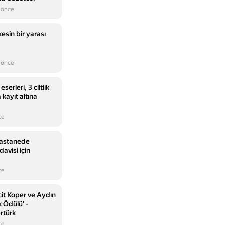
 önce
esin bir yarası
 önce
serleri, 3 ciltlik
 kayıt altına
ce
Hastanede
davisi için
ce
it Koper ve Aydın
 Ödülü' -
rtürk
ce