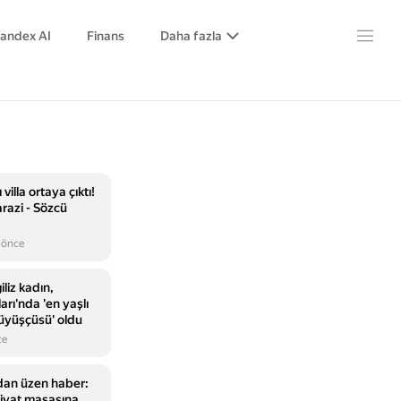
andex AI
Finans
Daha fazla
villa ortaya çıktı!
razi - Sözcü
 önce
iliz kadın,
rı'nda 'en yaşlı
üyüşçüsü' oldu
ce
ndan üzen haber:
liyat masasına