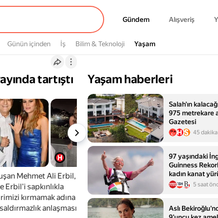
Gündem
Gündem
Alışveriş
Y
Günün içinden
İş
Bilim & Teknoloji
Yaşam
Yaşam
ayında tartıştı
Yaşam haberleri
Salah'ın kalacağı 
975 metrekare a
Gazetesi
45 dakika
97 yaşındaki İng
Guinness Rekorla
kadın kanat yür
nuşan Mehmet Ali Erbil,
5 saat ön
 Erbil'i sapkınlıkla
birimizi kırmamak adına
a saldırmazlık anlaşması
Aslı Bekiroğlu'
9'uncu kez ame