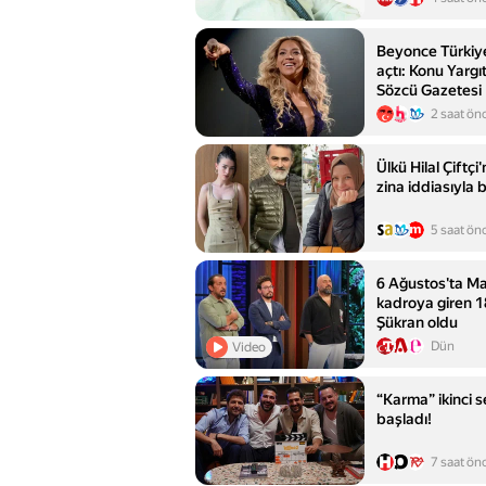
Beyonce Türkiye
açtı: Konu Yargıt
Sözcü Gazetesi
2 saat ön
Ülkü Hilal Çiftç
zina iddiasıyla
5 saat ön
6 Ağustos'ta Ma
kadroya giren 1
Şükran oldu
Dün
Video
“Karma” ikinci 
başladı!
7 saat ön