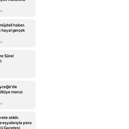
ce
müjdeli haber.
u hayal gerçek
ce
e Sürel
i
yceğiz'de
ültüye maruz
ce
rete atıldı:
ğı eşyalarıyla para
cü Gazetesi