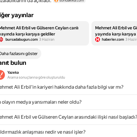
zaladıklarını da açıkladı.
sondakika.com
iğer yayınlar
Mehmet Ali Erbil ve Gülseren Ceylan canlı
Mehmet Ali Erbil ve G
yayında karşı karşıya geldiler
yayında karşı karşıya 
bursadabugun.com
3 Haziran
haberler.com
3 Hazi
Daha fazlasını göster
anıt bulun
Yazeka
Arama sonuçlarına göre oluşturuldu
hmet Ali Erbil'in kariyeri hakkında daha fazla bilgi var mı?
 olayın medya yansımaları neler oldu?
hmet Ali Erbil ve Gülseren Ceylan arasındaki ilişki nasıl başladı
ldırmazlık anlaşması nedir ve nasıl işler?