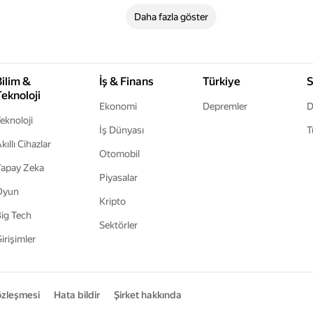
Daha fazla göster
Bilim &
İş & Finans
Türkiye
S
Teknoloji
Ekonomi
Depremler
D
eknoloji
İş Dünyası
T
kıllı Cihazlar
Otomobil
apay Zeka
Piyasalar
Oyun
Kripto
ig Tech
Sektörler
irişimler
sözleşmesi
Hata bildir
Şirket hakkında