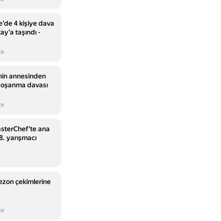
'de 4 kişiye dava
ay'a taşındı -
ce
i'nin annesinden
 boşanma davası
ce
sterChef'te ana
8. yarışmacı
sezon çekimlerine
ce