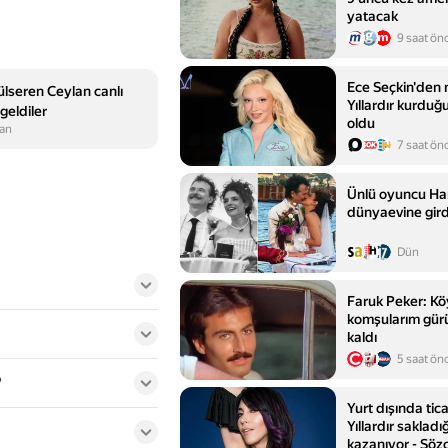
yatacak
9 saat ön
Ece Seçkin'den 
ülseren Ceylan canlı
Yıllardır kurduğ
geldiler
oldu
ran
7 saat ön
Ünlü oyuncu Har
dünyaevine gird
Dün
Faruk Peker: Kö
komşularım gür
kaldı
5 saat ön
?
Yurt dışında tica
Yıllardır sakladı
kazanıyor - Söz