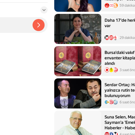
59 dakika
Daha 17'de herk
var
29 dakika
Bursa'daki vakıf e
envanter kitapla
alındı
3 saat ön
Serdar Ortaç: 
yalnızca rutin te
bulunuyorum
6 saat ön
Suna Selen, Mac
Sayman’a 'Emek
Haberler - Habe
4 saat ön