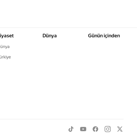
iyaset
Dünya
Günün içinden
ünya
ürkiye