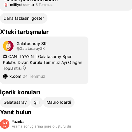
milliyet.com.tr
8 Temmuz
Daha fazlasını göster
X'teki tartışmalar
Galatasaray SK
@GalatasaraySK
📺 CANLI YAYIN | Galatasaray Spor
Kulübü Divan Kurulu Temmuz Ayı Olağan
Toplantısı 👇
x.com
24 Temmuz
İçerik konuları
Galatasaray
Şili
Mauro Icardi
Yanıt bulun
Yazeka
Arama sonuçlarına göre oluşturuldu