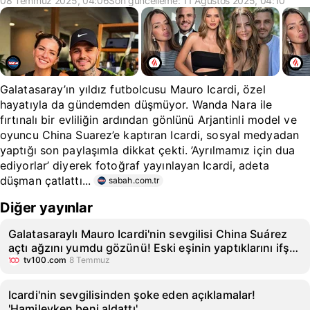
08 Temmuz 2025, 04:06
Son güncelleme: 11 Ağustos 2025, 04:10
Galatasaray’ın yıldız futbolcusu Mauro Icardi, özel
hayatıyla da gündemden düşmüyor. Wanda Nara ile
fırtınalı bir evliliğin ardından gönlünü Arjantinli model ve
oyuncu China Suarez’e kaptıran Icardi, sosyal medyadan
yaptığı son paylaşımla dikkat çekti. ’Ayrılmamız için dua
ediyorlar’ diyerek fotoğraf yayınlayan Icardi, adeta
düşman çatlattı...
sabah.com.tr
Diğer yayınlar
Galatasaraylı Mauro Icardi'nin sevgilisi China Suárez
açtı ağzını yumdu gözünü! Eski eşinin yaptıklarını ifşa
etti
tv100.com
8 Temmuz
Icardi'nin sevgilisinden şoke eden açıklamalar!
'Hamileyken beni aldattı'