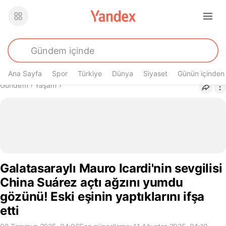
Ana Sayfa
Spor
Türkiye
Dünya
Siyaset
Günün içinden
Buradasın
Gündem
›
Yaşam
›
Galatasaraylı Mauro Icardi'nin sevgilisi
China Suárez açtı ağzını yumdu
gözünü! Eski eşinin yaptıklarını ifşa
etti