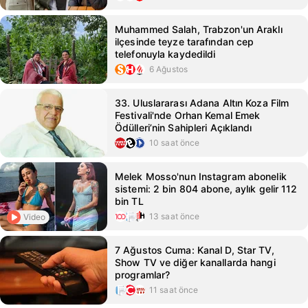
Muhammed Salah, Trabzon'un Araklı
ilçesinde teyze tarafından cep
telefonuyla kaydedildi
6 Ağustos
33. Uluslararası Adana Altın Koza Film
Festivali'nde Orhan Kemal Emek
Ödülleri’nin Sahipleri Açıklandı
10 saat önce
Melek Mosso'nun Instagram abonelik
sistemi: 2 bin 804 abone, aylık gelir 112
bin TL
13 saat önce
Video
7 Ağustos Cuma: Kanal D, Star TV,
Show TV ve diğer kanallarda hangi
programlar?
11 saat önce