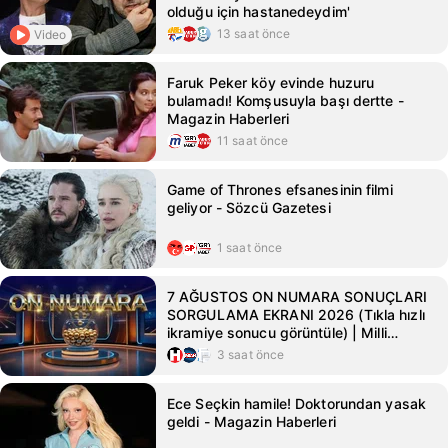
olduğu için hastanedeydim'
13 saat önce
Video
Faruk Peker köy evinde huzuru
bulamadı! Komşusuyla başı dertte -
Magazin Haberleri
11 saat önce
Game of Thrones efsanesinin filmi
geliyor - Sözcü Gazetesi
1 saat önce
7 AĞUSTOS ON NUMARA SONUÇLARI
SORGULAMA EKRANI 2026 (Tıkla hızlı
ikramiye sonucu görüntüle) | Milli
Piyango Online ile On Numara çekiliş
3 saat önce
sonuçları açıklandı... İşte On Numara'da
kazanan numaralar listesi!
Ece Seçkin hamile! Doktorundan yasak
geldi - Magazin Haberleri