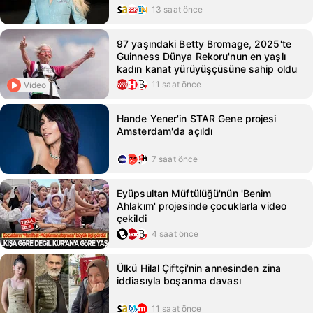
13 saat önce
97 yaşındaki Betty Bromage, 2025'te
Guinness Dünya Rekoru'nun en yaşlı
kadın kanat yürüyüşçüsüne sahip oldu
11 saat önce
Video
Hande Yener'in STAR Gene projesi
Amsterdam'da açıldı
7 saat önce
Eyüpsultan Müftülüğü'nün 'Benim
Ahlakım' projesinde çocuklarla video
çekildi
4 saat önce
Ülkü Hilal Çiftçi'nin annesinden zina
iddiasıyla boşanma davası
11 saat önce