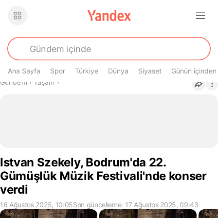
Ana Sayfa
Spor
Türkiye
Dünya
Siyaset
Günün içinden
Buradasın
Gündem
›
Yaşam
›
Istvan Szekely, Bodrum'da 22.
Gümüşlük Müzik Festivali'nde konser
verdi
16 Ağustos 2025, 10:05
Son güncelleme: 17 Ağustos 2025, 09:43