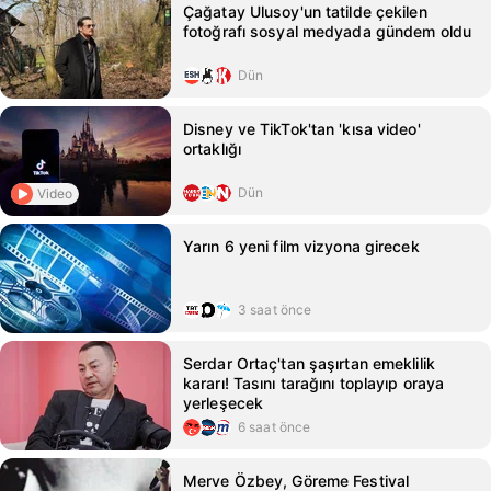
Çağatay Ulusoy'un tatilde çekilen
fotoğrafı sosyal medyada gündem oldu
Dün
Disney ve TikTok'tan 'kısa video'
ortaklığı
Dün
Video
Yarın 6 yeni film vizyona girecek
3 saat önce
Serdar Ortaç'tan şaşırtan emeklilik
kararı! Tasını tarağını toplayıp oraya
yerleşecek
6 saat önce
Merve Özbey, Göreme Festival