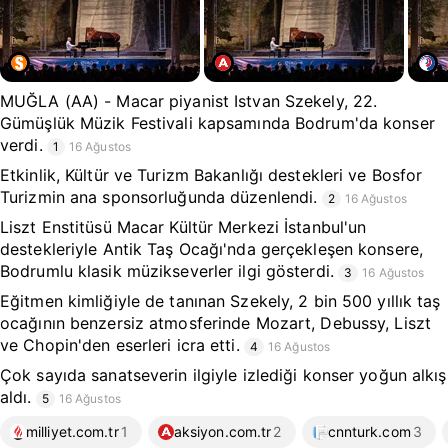
MUĞLA (AA) - Macar piyanist Istvan Szekely, 22.
Gümüşlük Müzik Festivali kapsamında Bodrum'da konser
verdi.
1
16 Ağustos
Etkinlik, Kültür ve Turizm Bakanlığı destekleri ve Bosfor
Turizmin ana sponsorluğunda düzenlendi.
2
16 Ağustos
Liszt Enstitüsü Macar Kültür Merkezi İstanbul'un
destekleriyle Antik Taş Ocağı'nda gerçekleşen konsere,
Bodrumlu klasik müzikseverler ilgi gösterdi.
3
16 Ağustos
Eğitmen kimliğiyle de tanınan Szekely, 2 bin 500 yıllık taş
ocağının benzersiz atmosferinde Mozart, Debussy, Liszt
ve Chopin'den eserleri icra etti.
4
16 Ağustos
Çok sayıda sanatseverin ilgiyle izlediği konser yoğun alkış
aldı.
5
16 Ağustos
milliyet.com.tr
1
aksiyon.com.tr
2
cnnturk.com
3