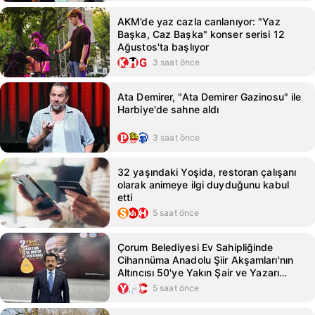
AKM’de yaz cazla canlanıyor: "Yaz
Başka, Caz Başka" konser serisi 12
Ağustos'ta başlıyor
3 saat önce
Ata Demirer, "Ata Demirer Gazinosu" ile
Harbiye'de sahne aldı
3 saat önce
32 yaşındaki Yoşida, restoran çalışanı
olarak animeye ilgi duyduğunu kabul
etti
5 saat önce
Çorum Belediyesi Ev Sahipliğinde
Cihannüma Anadolu Şiir Akşamları'nın
Altıncısı 50'ye Yakın Şair ve Yazarı
Buluşturacak
5 saat önce