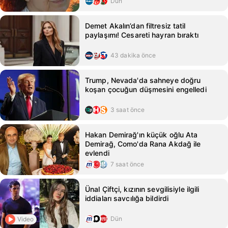
Dün
Demet Akalın’dan filtresiz tatil
paylaşımı! Cesareti hayran bıraktı
43 dakika önce
Trump, Nevada'da sahneye doğru
koşan çocuğun düşmesini engelledi
3 saat önce
Hakan Demirağ'ın küçük oğlu Ata
Demirağ, Como'da Rana Akdağ ile
evlendi
7 saat önce
Ünal Çiftçi, kızının sevgilisiyle ilgili
iddiaları savcılığa bildirdi
Dün
Video