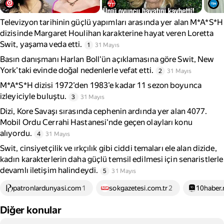
Televizyon tarihinin güçlü yapımları arasında yer alan M*A*S*H
dizisinde Margaret Houlihan karakterine hayat veren Loretta
Swit, yaşama veda etti.
1
31 Mayıs
Basın danışmanı Harlan Boll'ün açıklamasına göre Swit, New
York’taki evinde doğal nedenlerle vefat etti.
2
31 Mayıs
M*A*S*H dizisi 1972’den 1983’e kadar 11 sezon boyunca
izleyiciyle buluştu.
3
31 Mayıs
Dizi, Kore Savaşı sırasında cephenin ardında yer alan 4077.
Mobil Ordu Cerrahi Hastanesi'nde geçen olayları konu
alıyordu.
4
31 Mayıs
Swit, cinsiyetçilik ve ırkçılık gibi ciddi temaları ele alan dizide,
kadın karakterlerin daha güçlü temsil edilmesi için senaristlerle
devamlı iletişim halindeydi.
5
31 Mayıs
patronlardunyasi.com
1
sokgazetesi.com.tr
2
10haber.
Diğer konular