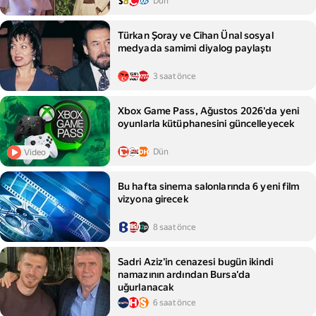
Dün
Türkan Şoray ve Cihan Ünal sosyal
medyada samimi diyalog paylaştı
3 saat önce
Xbox Game Pass, Ağustos 2026'da yeni
oyunlarla kütüphanesini güncelleyecek
Dün
Video
Bu hafta sinema salonlarında 6 yeni film
vizyona girecek
8 saat önce
Sadri Aziz'in cenazesi bugün ikindi
namazının ardından Bursa'da
uğurlanacak
6 saat önce