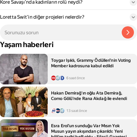
Kore Savaşı’nda kadınların rolü neydi?
Loretta Swit’in diğer projeleri nelerdir?
Yaşam haberleri
Toygar Işıklı, Grammy Ödülleri'nin Voting
Member kadrosuna kabul edildi
6 saat önce
Hakan Demirağ'ın oğlu Ata Demirağ,
Como Gölü'nde Rana Akdağ ile evlendi
13 saat önce
Esra Erol'un sunduğu Var Mısın Yok
Musun yayın akışından çıkarıldı: Yeni
bölüm tarihi belli oldu - Sözcü Gazetesi