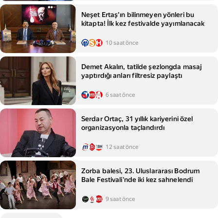
Neşet Ertaş’ın bilinmeyen yönleri bu
kitapta! İlk kez festivalde yayımlanacak
10 saat önce
Demet Akalın, tatilde şezlongda masaj
yaptırdığı anları filtresiz paylaştı
6 saat önce
Serdar Ortaç, 31 yıllık kariyerini özel
organizasyonla taçlandırdı
12 saat önce
Zorba balesi, 23. Uluslararası Bodrum
Bale Festivali'nde iki kez sahnelendi
9 saat önce