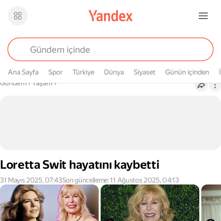
Ana Sayfa
Spor
Türkiye
Dünya
Siyaset
Günün içinden
Buradasın
Gündem
›
Yaşam
›
Loretta Swit hayatını kaybetti
31 Mayıs 2025, 07:43
Son güncelleme: 11 Ağustos 2025, 04:13