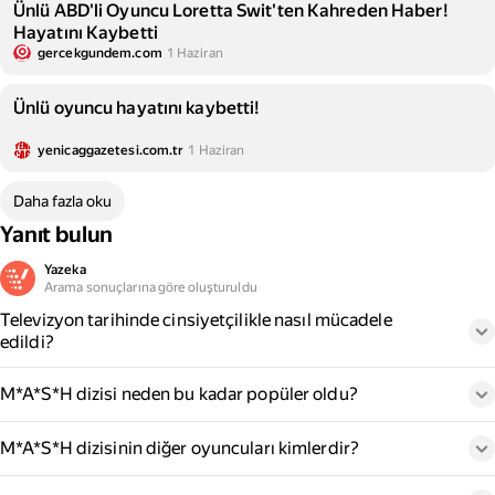
Ünlü ABD'li Oyuncu Loretta Swit'ten Kahreden Haber!
Hayatını Kaybetti
gercekgundem.com
1 Haziran
Ünlü oyuncu hayatını kaybetti!
yenicaggazetesi.com.tr
1 Haziran
Daha fazla oku
Yanıt bulun
Yazeka
Arama sonuçlarına göre oluşturuldu
Televizyon tarihinde cinsiyetçilikle nasıl mücadele
edildi?
M*A*S*H dizisi neden bu kadar popüler oldu?
M*A*S*H dizisinin diğer oyuncuları kimlerdir?