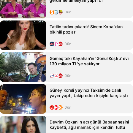
gerdirme ameliyatı yaptırdı
Dün
Tatilin tadını çıkardı! Sinem Kobal'dan
bikinili pozlar
Dün
Gömeç'teki Kayahan'ın 'Gönül Köşkü' evi
130 milyon TL'ye satılıyor
Dün
Güney Koreli yayıncı Taksim'de canlı
yayın yaptı, takip eden kişiyle karşılaştı
Dün
Devrim Özkan'ın acı günü! Babaannesini
kaybetti, ağlamamak için kendini tuttu