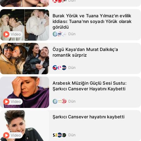
Dün
Burak Yörük ve Tuana Yılmaz'ın evlilik
iddiası: Tuana'nın soyadı Yörük olarak
görüldü
Dün
Video
Özgü Kaya'dan Murat Dalkılıç'a
romantik sürpriz
Dün
Arabesk Müziğin Güçlü Sesi Sustu:
Şarkıcı Cansever Hayatını Kaybetti
Dün
Video
Şarkıcı Cansever hayatını kaybetti
Dün
Video