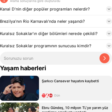
Arama sonuçlarına göre oluşturuldu
Kanal D'nin diğer popüler programları nelerdir?
Brezilya'nın Rio Karnavalı'nda neler yaşandı?
Kuralsız Sokaklar'ın diğer bölümleri nerede çekildi?
Kuralsız Sokaklar programının sunucusu kimdir?
Yaşam haberleri
Şarkıcı Cansever hayatını kaybetti
Dün
Ebru Gündeş, 10 milyon TL'ye yarım yüz