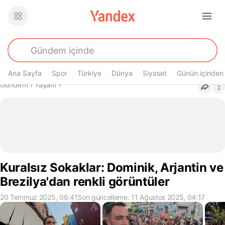
Ana Sayfa
Spor
Türkiye
Dünya
Siyaset
Günün içinden
Buradasın
Gündem
›
Yaşam
›
Kuralsız Sokaklar: Dominik, Arjantin ve
Brezilya'dan renkli görüntüler
20 Temmuz 2025, 06:41
Son güncelleme: 11 Ağustos 2025, 04:17