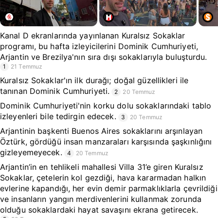
Kanal D ekranlarında yayınlanan Kuralsız Sokaklar
programı, bu hafta izleyicilerini Dominik Cumhuriyeti,
Arjantin ve Brezilya'nın sıra dışı sokaklarıyla buluşturdu.
1
21 Temmuz
Kuralsız Sokaklar'ın ilk durağı; doğal güzellikleri ile
tanınan Dominik Cumhuriyeti.
2
20 Temmuz
Dominik Cumhuriyeti'nin korku dolu sokaklarındaki tablo
izleyenleri bile tedirgin edecek.
3
20 Temmuz
Arjantinin başkenti Buenos Aires sokaklarını arşınlayan
Öztürk, gördüğü insan manzaraları karşısında şaşkınlığını
gizleyemeyecek.
4
20 Temmuz
Arjantin’in en tehlikeli mahallesi Villa 31’e giren Kuralsız
Sokaklar, çetelerin kol gezdiği, hava kararmadan halkın
evlerine kapandığı, her evin demir parmaklıklarla çevrildiği
ve insanların yangın merdivenlerini kullanmak zorunda
olduğu sokaklardaki hayat savaşını ekrana getirecek.