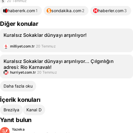
5
20 Temmuz
habererk.com
1
sondakika.com
2
haberler.com
3
Diğer konular
Kuralsız Sokaklar dünyayı arşınlıyor!
milliyet.com.tr
20 Temmuz
Kuralsız Sokaklar dünyayı arşınlıyor... Çılgınlığın
adresi: Rio Karnavalı!
hurriyet.com.tr
20 Temmuz
Daha fazla oku
İçerik konuları
Brezilya
Kanal D
Yanıt bulun
Yazeka