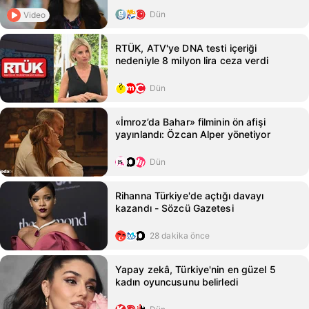
Dün
Video
RTÜK, ATV'ye DNA testi içeriği
nedeniyle 8 milyon lira ceza verdi
Dün
«İmroz’da Bahar» filminin ön afişi
yayınlandı: Özcan Alper yönetiyor
Dün
Rihanna Türkiye'de açtığı davayı
kazandı - Sözcü Gazetesi
28 dakika önce
Yapay zekâ, Türkiye'nin en güzel 5
kadın oyuncusunu belirledi