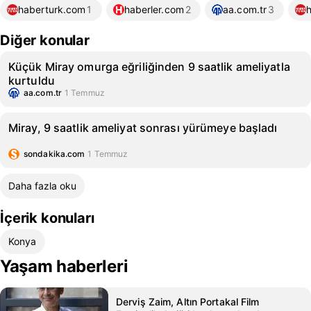
haberturk.com
1
haberler.com
2
aa.com.tr
3
Diğer konular
Küçük Miray omurga eğriliğinden 9 saatlik ameliyatla
kurtuldu
aa.com.tr
1 Temmuz
Miray, 9 saatlik ameliyat sonrası yürümeye başladı
sondakika.com
1 Temmuz
Daha fazla oku
İçerik konuları
Konya
Yaşam haberleri
Derviş Zaim, Altın Portakal Film