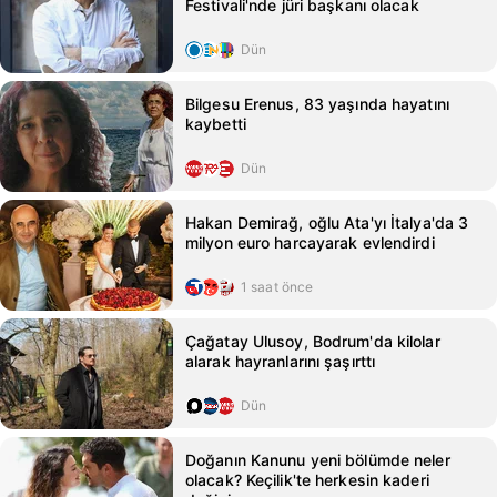
Festivali'nde jüri başkanı olacak
Dün
Bilgesu Erenus, 83 yaşında hayatını
kaybetti
Dün
Hakan Demirağ, oğlu Ata'yı İtalya'da 3
milyon euro harcayarak evlendirdi
1 saat önce
Çağatay Ulusoy, Bodrum'da kilolar
alarak hayranlarını şaşırttı
Dün
Doğanın Kanunu yeni bölümde neler
olacak? Keçilik'te herkesin kaderi