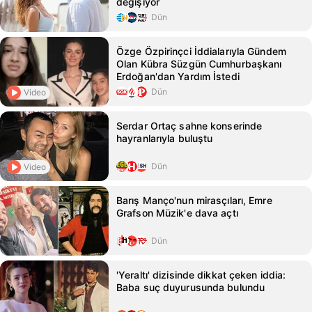
değişiyor
Dün
Özge Özpirinçci İddialarıyla Gündem
Olan Kübra Süzgün Cumhurbaşkanı
Erdoğan'dan Yardım İstedi
Dün
Video
Serdar Ortaç sahne konserinde
hayranlarıyla buluştu
Dün
Video
Barış Manço'nun mirasçıları, Emre
Grafson Müzik'e dava açtı
Dün
'Yeraltı' dizisinde dikkat çeken iddia:
Baba suç duyurusunda bulundu