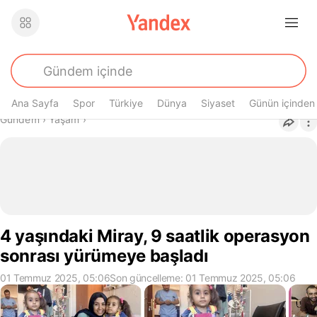
Ana Sayfa
Spor
Türkiye
Dünya
Siyaset
Günün içinden
Buradasın
Gündem
›
Yaşam
›
4 yaşındaki Miray, 9 saatlik operasyon
sonrası yürümeye başladı
01 Temmuz 2025, 05:06
Son güncelleme: 01 Temmuz 2025, 05:06