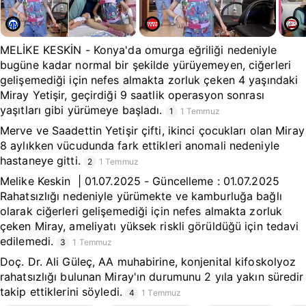
MELİKE KESKİN - Konya'da omurga eğriliği nedeniyle
bugüne kadar normal bir şekilde yürüyemeyen, ciğerleri
gelişemediği için nefes almakta zorluk çeken 4 yaşındaki
Miray Yetişir, geçirdiği 9 saatlik operasyon sonrası
yaşıtları gibi yürümeye başladı.
1
1 Temmuz
Merve ve Saadettin Yetişir çifti, ikinci çocukları olan Miray
8 aylıkken vücudunda fark ettikleri anomali nedeniyle
hastaneye gitti.
2
1 Temmuz
Melike Keskin | 01.07.2025 - Güncelleme : 01.07.2025
Rahatsızlığı nedeniyle yürümekte ve kamburluğa bağlı
olarak ciğerleri gelişemediği için nefes almakta zorluk
çeken Miray, ameliyatı yüksek riskli görüldüğü için tedavi
edilemedi.
3
1 Temmuz
Doç. Dr. Ali Güleç, AA muhabirine, konjenital kifoskolyoz
rahatsızlığı bulunan Miray'ın durumunu 2 yıla yakın süredir
takip ettiklerini söyledi.
4
1 Temmuz