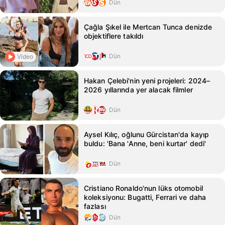
Dün
Çağla Şıkel ile Mertcan Tunca denizde
objektiflere takıldı
Dün
Video
Hakan Çelebi'nin yeni projeleri: 2024–
2026 yıllarında yer alacak filmler
Dün
Aysel Kılıç, oğlunu Gürcistan'da kayıp
buldu: 'Bana 'Anne, beni kurtar' dedi'
Dün
Cristiano Ronaldo'nun lüks otomobil
koleksiyonu: Bugatti, Ferrari ve daha
fazlası
Dün