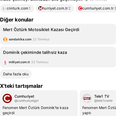
cnnturk.com
1
hurriyet.com.tr
2
cumhuriyet.com.tr
Diğer konular
Mert Öztürk Motosiklet Kazası Geçirdi
sondakika.com
22 Temmuz
Dominik çekiminde talihsiz kaza
milliyet.com.tr
23 Temmuz
Daha fazla oku
X'teki tartışmalar
Cumhuriyet
Tele1 TV
@cumhuriyetgzt
@tele1comtr
Fenomen Mert Öztürk Dominik'te kaza
Fenomen Mert Öztü
geçirdi
yaptı