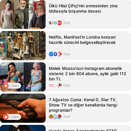
Ülkü Hilal Çiftçi'nin annesinden zina
iddiasıyla boşanma davası
Dün
Netflix, Manifest'in Londra konseri
hazırlık sürecini belgeselleştirecek
Dün
Melek Mosso'nun Instagram abonelik
sistemi: 2 bin 804 abone, aylık gelir 112
bin TL
Dün
Video
7 Ağustos Cuma: Kanal D, Star TV,
Show TV ve diğer kanallarda hangi
programlar?
Dün
Video
Hande Yener, Amsterdam'da STAR