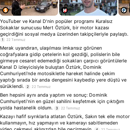
YouTuber ve Kanal D'nin popüler programı Kuralsız
Sokaklar sunucusu Mert Öztürk, bir motor kazası
geçirdiğini sosyal medya üzerinden takipçileriyle paylaştı.
1
22 Temmuz
Merak uyandıran, ulaşılması imkansız görünen
coğrafyalara gidip çetelerin kol gezdiği, polislerin bile
girmeye cesaret edemediği sokakları çarpıcı görüntülerle
Kanal D izleyicisiyle buluştan Öztürk, Dominik
Cumhuriyeti’nde motosikletle hareket halinde çekim
yaptığı sırada bir anda dengesini kaybedip yere düştü ve
sürüklendi.
2
22 Temmuz
Ben hepsini aynı anda yaptım ve sonuç: Dominik
Cumhuriyeti'nin en güzel sahilini keşfetmek için çıktığım
yolda hastanelik oldum.
3
22 Temmuz
Kazayı hafif sıyrıklarla atlatan Öztürk, Sakın tek elle motor
kullanmayın, hız yapmayın ve kamerayı sabitlemeden
video çekmeyi aklınızdan bile geçirmeyin.
4
22 Temmuz