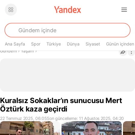
Ana Sayfa
Spor
Türkiye
Dünya
Siyaset
Günün içinden
Buradasın
Gündem
›
Yaşam
›
Kuralsız Sokaklar’ın sunucusu Mert
Öztürk kaza geçirdi
22 Temmuz 2025, 06:05
Son güncelleme: 11 Ağustos 2025, 04:20