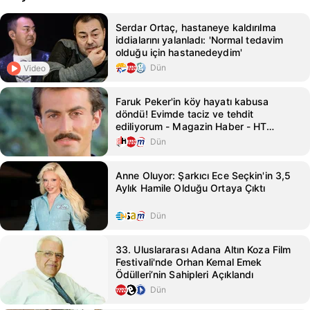
Serdar Ortaç, hastaneye kaldırılma
iddialarını yalanladı: 'Normal tedavim
olduğu için hastanedeydim'
Dün
Video
Faruk Peker'in köy hayatı kabusa
döndü! Evimde taciz ve tehdit
ediliyorum - Magazin Haber - HT
Magazin
Dün
Anne Oluyor: Şarkıcı Ece Seçkin'in 3,5
Aylık Hamile Olduğu Ortaya Çıktı
Dün
33. Uluslararası Adana Altın Koza Film
Festivali'nde Orhan Kemal Emek
Ödülleri’nin Sahipleri Açıklandı
Dün