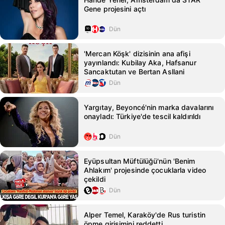
Gene projesini açtı
Dün
'Mercan Köşk' dizisinin ana afişi
yayınlandı: Kubilay Aka, Hafsanur
Sancaktutan ve Bertan Asllani
Dün
Yargıtay, Beyoncé'nin marka davalarını
onayladı: Türkiye'de tescil kaldırıldı
Dün
Eyüpsultan Müftülüğü'nün 'Benim
Ahlakım' projesinde çocuklarla video
çekildi
Dün
Alper Temel, Karaköy'de Rus turistin
öpme girişimini reddetti