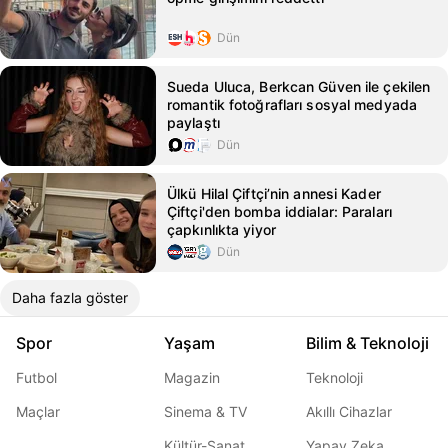
Dün
Sueda Uluca, Berkcan Güven ile çekilen
romantik fotoğrafları sosyal medyada
paylaştı
Dün
Ülkü Hilal Çiftçi’nin annesi Kader
Çiftçi'den bomba iddialar: Paraları
çapkınlıkta yiyor
Dün
Daha fazla göster
Spor
Yaşam
Bilim & Teknoloji
Futbol
Magazin
Teknoloji
Maçlar
Sinema & TV
Akıllı Cihazlar
Kültür-Sanat
Yapay Zeka