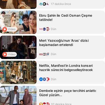
17 dakika önce
Ebru Şahin ile Cedi Osman Çeşme
tatilinde!
Dün
Video
Mert Yazıcıoğlu'nun 'Aras' dizisi
başlamadan ertelendi
Dün
Video
Netflix, Manifest'in Londra konseri
hazırlık sürecini belgeselleştirecek
Dün
Dembele eşinin peçe tercihini anlattı:
Güzel yüzüm...
32 dakika önce