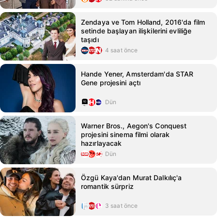
Zendaya ve Tom Holland, 2016'da film
setinde başlayan ilişkilerini evliliğe
taşıdı
4 saat önce
Hande Yener, Amsterdam'da STAR
Gene projesini açtı
Dün
Warner Bros., Aegon's Conquest
projesini sinema filmi olarak
hazırlayacak
Dün
Özgü Kaya'dan Murat Dalkılıç'a
romantik sürpriz
3 saat önce