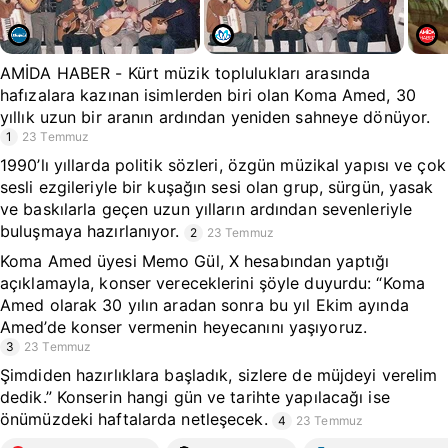
AMİDA HABER - Kürt müzik toplulukları arasında
hafızalara kazınan isimlerden biri olan Koma Amed, 30
yıllık uzun bir aranın ardından yeniden sahneye dönüyor.
1
23 Temmuz
1990’lı yıllarda politik sözleri, özgün müzikal yapısı ve çok
sesli ezgileriyle bir kuşağın sesi olan grup, sürgün, yasak
ve baskılarla geçen uzun yılların ardından sevenleriyle
buluşmaya hazırlanıyor.
2
23 Temmuz
Koma Amed üyesi Memo Gül, X hesabından yaptığı
açıklamayla, konser vereceklerini şöyle duyurdu: “Koma
Amed olarak 30 yılın aradan sonra bu yıl Ekim ayında
Amed’de konser vermenin heyecanını yaşıyoruz.
3
23 Temmuz
Şimdiden hazırlıklara başladık, sizlere de müjdeyi verelim
dedik.” Konserin hangi gün ve tarihte yapılacağı ise
önümüzdeki haftalarda netleşecek.
4
23 Temmuz