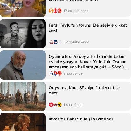
17 dakika önce
Ferdi Tayfur'un torunu Efe sesiyle dikkat
çekti
32 dakika önce
Oyuncu Erol Aksoy artık İzmir'de bakım
evinde yaşıyor: Kavak Yelleri’nin Osman
amcasının son hali ortaya çıktı - Sözcü
Gazetesi
2 saat önce
Odyssey, Kara Şövalye filmlerini bile
geçti
1 saat önce
İmroz'da Bahar'ın afişi yayınlandı