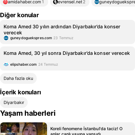
amidahaber.com
1
evrensel.net
2
guneydoguekspr
Diğer konular
Koma Amed 30 yılın ardından Diyarbakır’da konser
verecek
guneydoguekspres.com
23 Temmuz
Koma Amed, 30 yıl sonra Diyarbakır’da konser verecek
elipshaber.com
24 Temmuz
Daha fazla oku
İçerik konuları
Diyarbakır
Yaşam haberleri
Koreli fenomene İstanbul'da taciz! O
anlar canlı yayına yansıdı