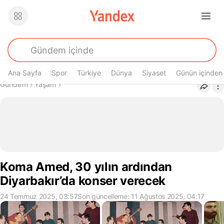
Ana Sayfa
Spor
Türkiye
Dünya
Siyaset
Günün içinden
Buradasın
Gündem
›
Yaşam
›
Koma Amed, 30 yılın ardından
Diyarbakır’da konser verecek
24 Temmuz 2025, 03:57
Son güncelleme: 11 Ağustos 2025, 04:17