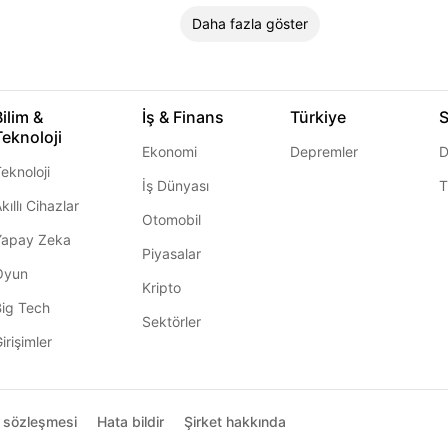
Daha fazla göster
Bilim &
İş & Finans
Türkiye
S
Teknoloji
Ekonomi
Depremler
D
eknoloji
İş Dünyası
T
kıllı Cihazlar
Otomobil
Yapay Zeka
Piyasalar
Oyun
Kripto
Big Tech
Sektörler
irişimler
ı sözleşmesi
Hata bildir
Şirket hakkında