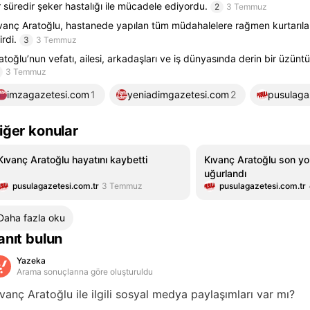
r süredir şeker hastalığı ile mücadele ediyordu.
2
3 Temmuz
vanç Aratoğlu, hastanede yapılan tüm müdahalelere rağmen kurtarıl
irdi.
3
3 Temmuz
atoğlu’nun vefatı, ailesi, arkadaşları ve iş dünyasında derin bir üzüntü
3 Temmuz
imzagazetesi.com
1
yeniadimgazetesi.com
2
pusulaga
iğer konular
Kıvanç Aratoğlu hayatını kaybetti
Kıvanç Aratoğlu son yo
uğurlandı
pusulagazetesi.com.tr
3 Temmuz
pusulagazetesi.com.tr
Daha fazla oku
anıt bulun
Yazeka
Arama sonuçlarına göre oluşturuldu
vanç Aratoğlu ile ilgili sosyal medya paylaşımları var mı?