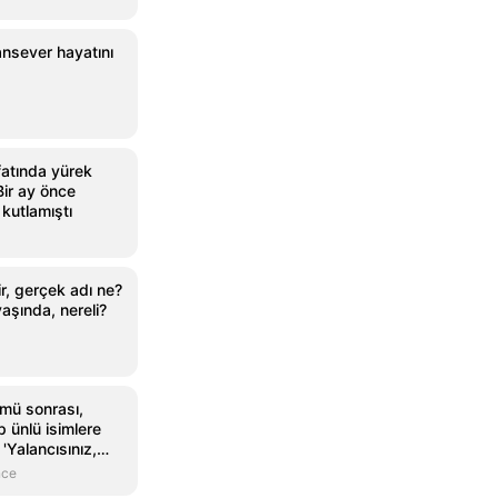
ansever hayatını
fatında yürek
Bir ay önce
kutlamıştı
r, gerçek adı ne?
aşında, nereli?
ümü sonrası,
 ünlü isimlere
'Yalancısınız,
nce