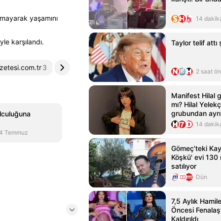
amayarak yaşamını
14 dakik
yle karşılandı.
Taylor telif attı
zetesi.com.tr
3
elmas67.com
4
2 saat ö
Manifest Hilal g
mı? Hilal Yelek
grubundan ayrıl
lculuğuna
yanıt!
14 dakik
4 Temmuz
Gömeç'teki Kay
Köşkü' evi 130 
satılıyor
Dün
7,5 Aylık Hamil
Öncesi Fenalaş
Kaldırıldı