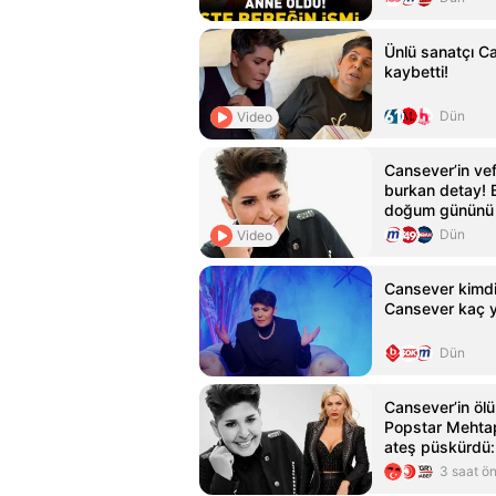
Ünlü sanatçı C
kaybetti!
Dün
Video
Cansever’in ve
burkan detay! 
doğum gününü 
Dün
Video
Cansever kimdi
Cansever kaç y
Dün
Cansever’in öl
Popstar Mehtap
ateş püskürdü: 
sahtekârsınız!'
3 saat ö