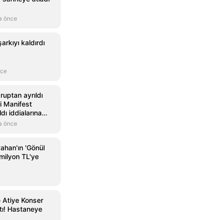
a önce
 şarkıyı kaldırdı
nce
ruptan ayrıldı
çi Manifest
dı iddialarına
a önce
ahan'ın 'Gönül
milyon TL'ye
e Atiye Konser
tı! Hastaneye