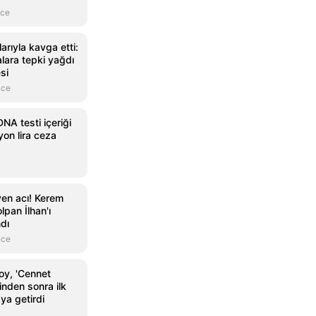
nce
larıyla kavga etti:
alara tepki yağdı
si
nce
A testi içeriği
yon lira ceza
yen acı! Kerem
lpan İlhan'ı
ndı
nce
oy, 'Cennet
inden sonra ilk
ya getirdi