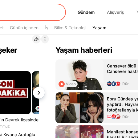
Gündem
Gündem
Alışveriş
et
Günün içinden
İş
Bilim & Teknoloji
Yaşam
Yaşam
şeker
Yaşam haberleri
Cansever öldü 
Cansever hasta
Dün
Video
Ebru Gündeş yar
yaptırdı: Hayra
fotoğraflarıyla k
Dün
'ın Devrek ilçesinde
emmuz
Manifest konser
ki Kıvanç Aratoğlu
karıştı! Bir and