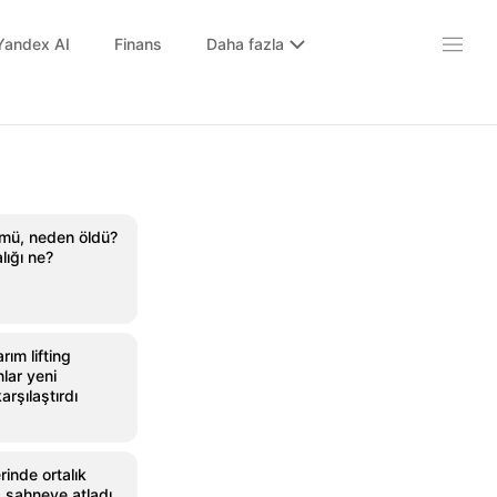
Yandex AI
Finans
Daha fazla
mü, neden öldü?
lığı ne?
ım lifting
nlar yeni
arşılaştırdı
inde ortalık
a sahneye atladı