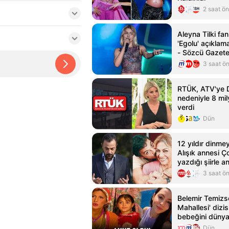
2 saat ö
Aleyna Tilki fan
'Egolu' açıklam
- Sözcü Gazete
3 saat ö
RTÜK, ATV'ye DN
nedeniyle 8 mil
verdi
Dün
12 yıldır dinme
Alışık annesi Ço
yazdığı şiirle a
3 saat ö
Belemir Temizs
Mahallesi' dizis
bebeğini dünya
Dün