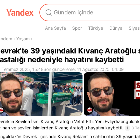
Ana Sayfa
Spor
Türkiye
Dünya
Siyas
radasın
ündem
›
Yaşam
›
evrek'te 39 yaşındaki Kıvanç Aratoğlu 
astalığı nedeniyle hayatını kaybetti
 Temmuz 2025, 15:48
Son güncelleme: 11 Ağustos 2025, 04:09
vrek'in Sevilen İsmi Kıvanç Aratoğlu Vefat Etti: Yeni EvliydiZonguldak
nınan ve sevilen isimlerden Kıvanç Aratoğlu hayatını kaybetti.
1
3 T
nguldak’ın Devrek ilçesinde Kıvanç Reklam’ın sahibi olan 39 yaşında