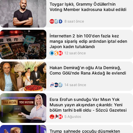
Toygar Işıklı, Grammy Ödülleri'nin
Voting Member kadrosuna kabul edildi
8 saat önce
İnternetten 2 bin 100'den fazla kez
manga sipariş edip ardından iptal eden
Japon kadın tutuklandı
12 saat önce
Hakan Demirağ'ın oğlu Ata Demirağ,
Como Gölü'nde Rana Akdağ ile evlendi
14 saat önce
Esra Erol'un sunduğu Var Mısın Yok
Musun yayın akışından çıkarıldı: Yeni
bölüm tarihi belli oldu - Sözcü Gazetesi
5 Ağustos
Trump sahnede çocuğu düşmekten