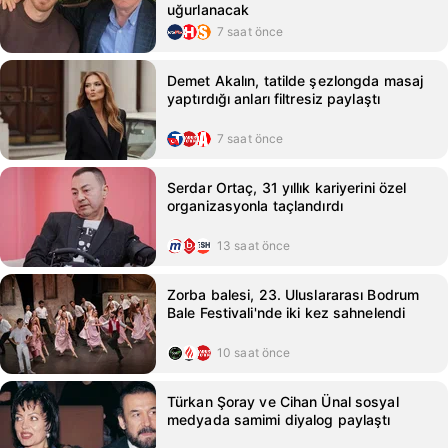
uğurlanacak
7 saat önce
Demet Akalın, tatilde şezlongda masaj
yaptırdığı anları filtresiz paylaştı
7 saat önce
Serdar Ortaç, 31 yıllık kariyerini özel
organizasyonla taçlandırdı
13 saat önce
Zorba balesi, 23. Uluslararası Bodrum
Bale Festivali'nde iki kez sahnelendi
10 saat önce
Türkan Şoray ve Cihan Ünal sosyal
medyada samimi diyalog paylaştı