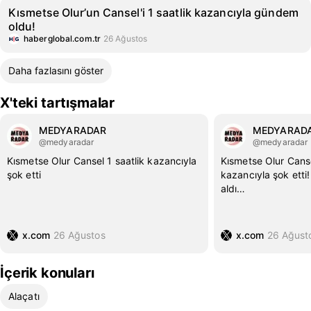
Kısmetse Olur’un Cansel'i 1 saatlik kazancıyla gündem
oldu!
haberglobal.com.tr
26 Ağustos
Daha fazlasını göster
X'teki tartışmalar
MEDYARADAR
MEDYARAD
@medyaradar
@medyaradar
Kısmetse Olur Cansel 1 saatlik kazancıyla
Kısmetse Olur Canse
şok etti
kazancıyla şok etti!
aldı…
x.com
26 Ağustos
x.com
26 Ağust
İçerik konuları
Alaçatı