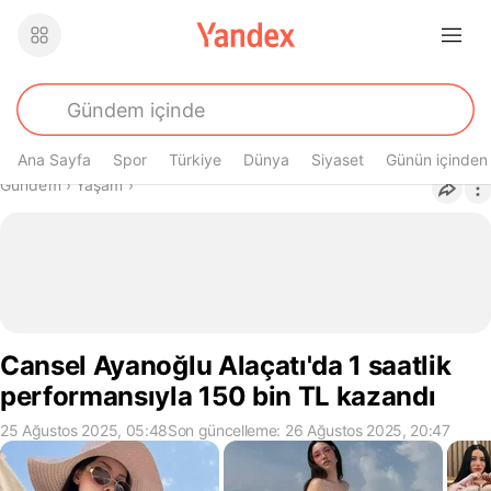
Ana Sayfa
Spor
Türkiye
Dünya
Siyaset
Günün içinden
Buradasın
Gündem
›
Yaşam
›
Cansel Ayanoğlu Alaçatı'da 1 saatlik
performansıyla 150 bin TL kazandı
25 Ağustos 2025, 05:48
Son güncelleme: 26 Ağustos 2025, 20:47