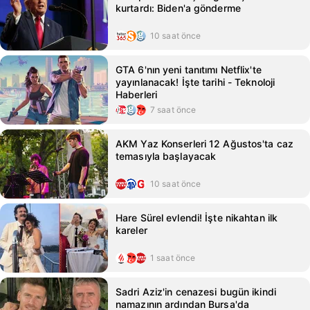
kurtardı: Biden'a gönderme
10 saat önce
GTA 6'nın yeni tanıtımı Netflix'te
yayınlanacak! İşte tarihi - Teknoloji
Haberleri
7 saat önce
AKM Yaz Konserleri 12 Ağustos'ta caz
temasıyla başlayacak
10 saat önce
Hare Sürel evlendi! İşte nikahtan ilk
kareler
1 saat önce
Sadri Aziz'in cenazesi bugün ikindi
namazının ardından Bursa'da