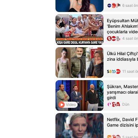
6 saat ö
Eyüpsultan Müf
'Benim Ahlakım'
çocuklarla vide
4 saat ö
Ülkü Hilal Çiftç
zina iddiasıyl
11 saat 
Şükran, Master
yarışmacı olar
girdi
Dün
Video
Netflix, David 
Game dizisini ip
5 saat ö