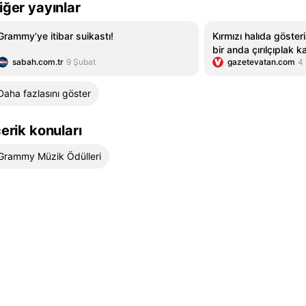
iğer yayınlar
Grammy’ye itibar suikastı!
Kırmızı halıda gösteri
bir anda çırılçıplak ka
sabah.com.tr
9 Şubat
gazetevatan.com
4
Daha fazlasını göster
çerik konuları
Grammy Müzik Ödülleri