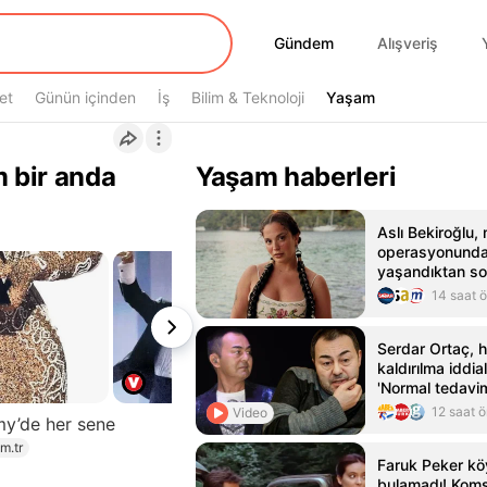
Gündem
Gündem
Alışveriş
et
Günün içinden
İş
Bilim & Teknoloji
Yaşam
Yaşam
m bir anda
Yaşam haberleri
Aslı Bekiroğlu,
operasyonunda
yaşandıktan so
ameliyat olaca
14 saat 
Serdar Ortaç, 
kaldırılma iddial
'Normal tedavim
hastanedeydim
12 saat 
Video
y’de her sene
om.tr
Faruk Peker kö
bulamadı! Komş