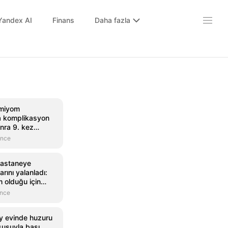
Yandex AI
Finans
Daha fazla
 miyom
 komplikasyon
nra 9. kez
k
önce
hastaneye
arını yalanladı:
 olduğu için
'
önce
y evinde huzuru
usuyla başı