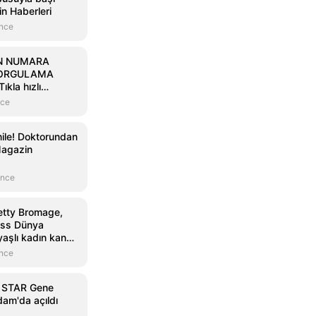
n Haberleri
önce
N NUMARA
SORGULAMA
kla hızlı
 görüntüle) |
nce
line ile On
sonuçları
ile! Doktorundan
te On Numara'da
Magazin
ar listesi!
önce
etty Bromage,
ess Dünya
aşlı kadın kanat
sahip oldu
önce
n STAR Gene
dam'da açıldı