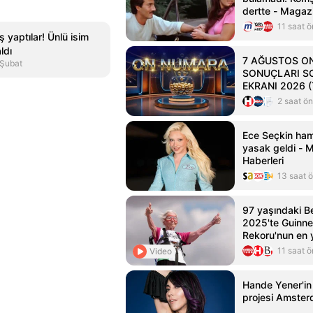
dertte - Magazi
11 saat 
ş yaptılar! Ünlü isim
ldı
7 AĞUSTOS O
 Şubat
SONUÇLARI 
EKRANI 2026 (Tı
ikramiye sonucu
2 saat ö
Milli Piyango On
Numara çekiliş 
Ece Seçkin ham
açıklandı... İş
yasak geldi - 
kazanan numaral
Haberleri
13 saat 
97 yaşındaki B
2025'te Guinn
Rekoru'nun en y
yürüyüşçüsüne 
11 saat 
Video
Hande Yener'i
projesi Amster