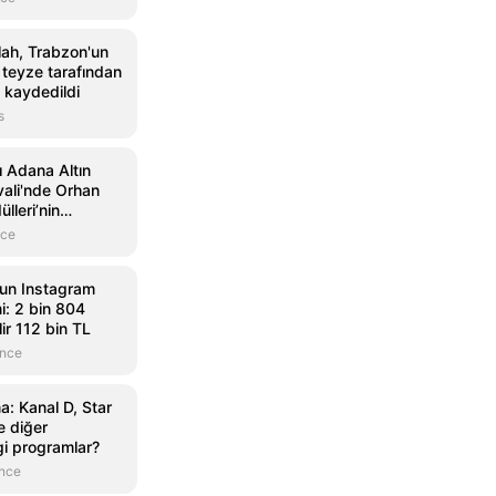
h, Trabzon'un
e teyze tarafından
 kaydedildi
s
ı Adana Altın
vali'nde Orhan
lleri’nin
andı
nce
un Instagram
i: 2 bin 804
ir 112 bin TL
önce
: Kanal D, Star
 diğer
gi programlar?
önce