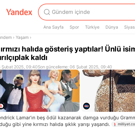
Ana Sayfa
Spor
Türkiye
Dünya
Siyas
radasın
ündem
›
Yaşam
›
ırmızı halıda gösteriş yaptılar! Ünlü isi
ırılçıplak kaldı
 Şubat 2025, 09:40
Son güncelleme: 06 Şubat 2025, 09:40
endrick Lamar’ın beş ödül kazanarak damga vurduğu Gramm
duğu gibi yine kırmızı halıda şıklık yarışı yaşandı.
milliyet.c