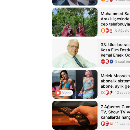
Muhammed Sala
Araklı ilçesind
cep telefonuyla
6 Ağusto
33. Uluslararas
Koza Film Festi
Kemal Emek Ödü
Sahipleri Açıkl
9 saat ö
Melek Mosso'n
abonelik sistem
abone, aylık gel
12 saat 
Video
7 Ağustos Cuma
TV, Show TV ve
kanallarda han
11 saat 