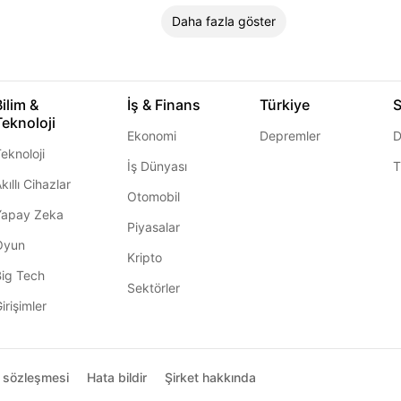
Daha fazla göster
Bilim &
İş & Finans
Türkiye
S
Teknoloji
Ekonomi
Depremler
D
eknoloji
İş Dünyası
T
kıllı Cihazlar
Otomobil
Yapay Zeka
Piyasalar
Oyun
Kripto
Big Tech
Sektörler
irişimler
ı sözleşmesi
Hata bildir
Şirket hakkında