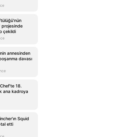
nce
tülüğü'nün
 projesinde
o çekildi
nce
i'nin annesinden
a boşanma davası
önce
Chef'te 18.
ak ana kadroya
Fincher'ın Squid
tal etti
nce