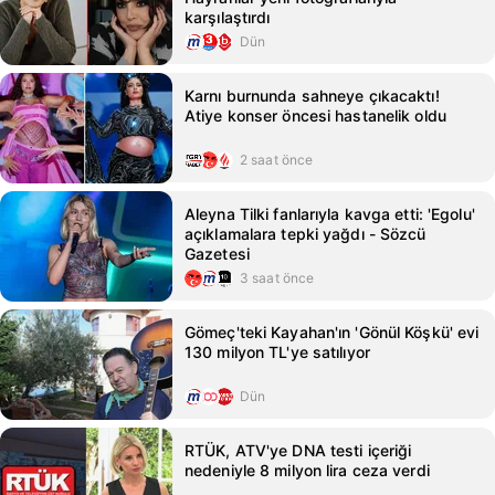
karşılaştırdı
Dün
Karnı burnunda sahneye çıkacaktı!
Atiye konser öncesi hastanelik oldu
2 saat önce
Aleyna Tilki fanlarıyla kavga etti: 'Egolu'
açıklamalara tepki yağdı - Sözcü
Gazetesi
3 saat önce
Gömeç'teki Kayahan'ın 'Gönül Köşkü' evi
130 milyon TL'ye satılıyor
Dün
RTÜK, ATV'ye DNA testi içeriği
nedeniyle 8 milyon lira ceza verdi