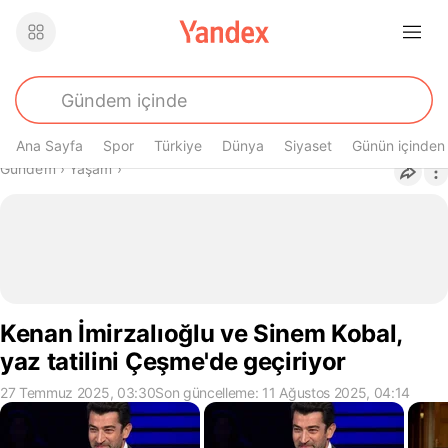
Ana Sayfa
Spor
Türkiye
Dünya
Siyaset
Günün içinden
Buradasın
Gündem
›
Yaşam
›
Kenan İmirzalıoğlu ve Sinem Kobal,
yaz tatilini Çeşme'de geçiriyor
27 Temmuz 2025, 03:30
Son güncelleme: 11 Ağustos 2025, 04:14