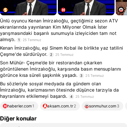
Ünlü oyuncu Kenan İmirzalıoğlu, geçtiğimiz sezon ATV
ekranlarında yayınlanan Kim Milyoner Olmak İster
yarışmasındaki başarılı sunumuyla izleyiciden tam not
almıştı.
1
25 Temmuz
Kenan İmirzalıoğlu, eşi Sinem Kobal ile birlikte yaz tatilini
Çeşme'de sürdürüyor.
2
25 Temmuz
Son Mühür- Çeşme’de bir restorandan çıkarken
görüntülenen İmirzalıoğlu, karşısında basın mensuplarını
görünce kısa süreli şaşkınlık yaşadı.
3
25 Temmuz
Bu sözleriyle sosyal medyada da gündem olan
İmirzalıoğlu, karizmasının ötesinde düşünce tarzıyla da
hayranlarını etkilemeyi başardı.
4
25 Temmuz
haberler.com
1
aksam.com.tr
2
sonmuhur.com
3
Diğer konular