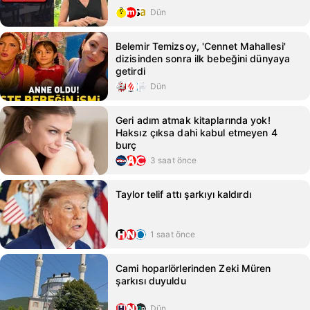
Dün
Belemir Temizsoy, 'Cennet Mahallesi'
dizisinden sonra ilk bebeğini dünyaya
getirdi
Dün
Geri adım atmak kitaplarında yok!
Haksız çıksa dahi kabul etmeyen 4
burç
3 saat önce
Taylor telif attı şarkıyı kaldırdı
1 saat önce
Cami hoparlörlerinden Zeki Müren
şarkısı duyuldu
Dün