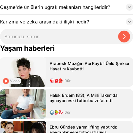
Çeşme'de ünlülerin uğrak mekanları hangileridir?
Karizma ve zeka arasındaki ilişki nedir?
Yaşam haberleri
Arabesk Müziğin Acı Kaybı! Ünlü Şarkıcı
Hayatını Kaybetti
Dün
Video
Haluk Erdem (83), A Milli Takım'da
oynayan eski futbolcu vefat etti
Dün
Ebru Gündeş yarım lifting yaptırdı:
Hayranlar yeni fotoğraflarıyla