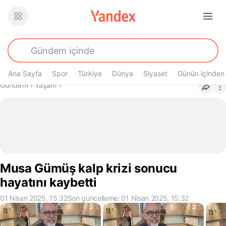
Ana Sayfa
Spor
Türkiye
Dünya
Siyaset
Günün içinden
Buradasın
Gündem
›
Yaşam
›
Musa Gümüş kalp krizi sonucu
hayatını kaybetti
01 Nisan 2025, 15:32
Son güncelleme: 01 Nisan 2025, 15:32