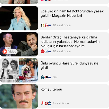
Ece Seçkin hamile! Doktorundan yasak
geldi - Magazin Haberleri
10 saat önce
Serdar Ortaç, hastaneye kaldırılma
iddialarını yalanladı: 'Normal tedavim
olduğu için hastanedeydim'
10 saat önce
Video
Ünlü oyuncu Hare Sürel dünyaevine
girdi
Dün
Komşu terörü
8 saat önce