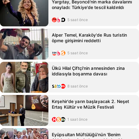
Yargıtay, Beyoncé'nin marka davalarını
onayladı: Türkiye'de tescil kaldırıldı
5 saat önce
Alper Temel, Karaköy'de Rus turistin
öpme girişimini reddetti
5 saat önce
Ülkü Hilal Çiftçi'nin annesinden zina
iddiasıyla boşanma davası
8 saat önce
Kırşehir'de yarın başlayacak 2. Neşet
Ertaş Kültür ve Müzik Festivali
1 saat önce
Eyüpsultan Müftülüğü'nün 'Benim