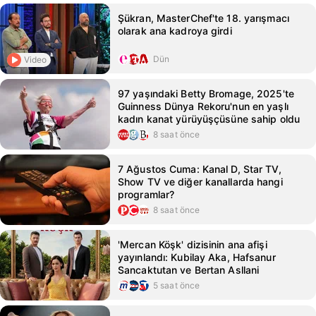
Şükran, MasterChef'te 18. yarışmacı
olarak ana kadroya girdi
Dün
Video
97 yaşındaki Betty Bromage, 2025'te
Guinness Dünya Rekoru'nun en yaşlı
kadın kanat yürüyüşçüsüne sahip oldu
8 saat önce
7 Ağustos Cuma: Kanal D, Star TV,
Show TV ve diğer kanallarda hangi
programlar?
8 saat önce
'Mercan Köşk' dizisinin ana afişi
yayınlandı: Kubilay Aka, Hafsanur
Sancaktutan ve Bertan Asllani
5 saat önce