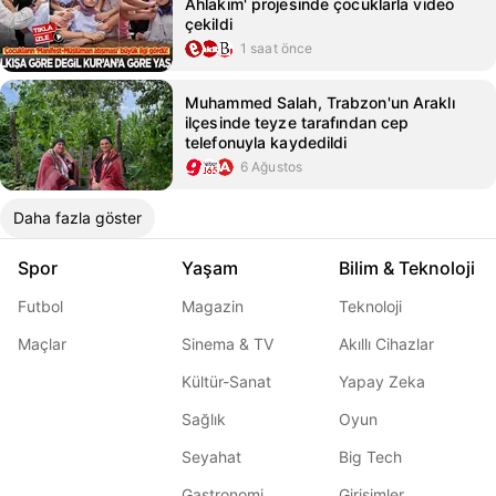
Ahlakım' projesinde çocuklarla video
çekildi
1 saat önce
Muhammed Salah, Trabzon'un Araklı
ilçesinde teyze tarafından cep
telefonuyla kaydedildi
6 Ağustos
Daha fazla göster
Spor
Yaşam
Bilim & Teknoloji
Futbol
Magazin
Teknoloji
Maçlar
Sinema & TV
Akıllı Cihazlar
Kültür-Sanat
Yapay Zeka
Sağlık
Oyun
Seyahat
Big Tech
Gastronomi
Girişimler