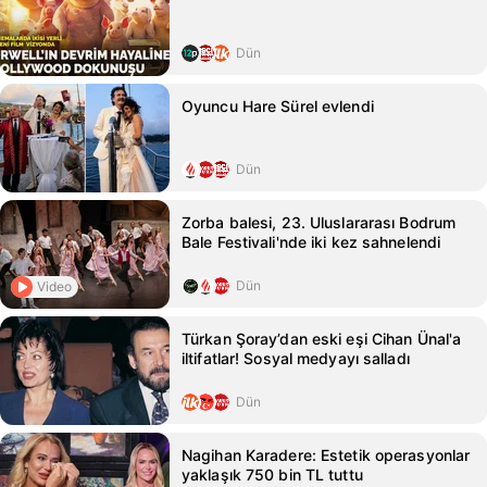
Dün
Oyuncu Hare Sürel evlendi
Dün
Zorba balesi, 23. Uluslararası Bodrum
Bale Festivali'nde iki kez sahnelendi
Dün
Video
Türkan Şoray’dan eski eşi Cihan Ünal'a
iltifatlar! Sosyal medyayı salladı
Dün
Nagihan Karadere: Estetik operasyonlar
yaklaşık 750 bin TL tuttu