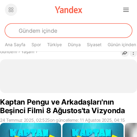
Ana Sayfa
Spor
Türkiye
Dünya
Siyaset
Günün içinden
Buradasın
Gündem
›
Yaşam
›
Kaptan Pengu ve Arkadaşları'nın
Beşinci Filmi 8 Ağustos'ta Vizyonda
24 Temmuz 2025, 02:52
Son güncelleme: 11 Ağustos 2025, 04:15