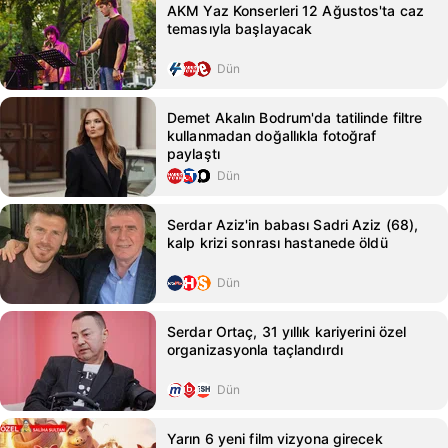
AKM Yaz Konserleri 12 Ağustos'ta caz
temasıyla başlayacak
Dün
Demet Akalın Bodrum'da tatilinde filtre
kullanmadan doğallıkla fotoğraf
paylaştı
Dün
Serdar Aziz'in babası Sadri Aziz (68),
kalp krizi sonrası hastanede öldü
Dün
Serdar Ortaç, 31 yıllık kariyerini özel
organizasyonla taçlandırdı
Dün
Yarın 6 yeni film vizyona girecek