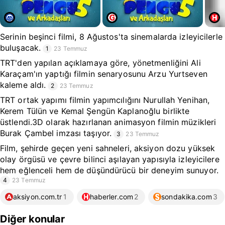
Serinin beşinci filmi, 8 Ağustos'ta sinemalarda izleyicilerle
buluşacak.
1
23 Temmuz
TRT'den yapılan açıklamaya göre, yönetmenliğini Ali
Karaçam'ın yaptığı filmin senaryosunu Arzu Yurtseven
kaleme aldı.
2
23 Temmuz
TRT ortak yapımı filmin yapımcılığını Nurullah Yenihan,
Kerem Tülün ve Kemal Şengün Kaplanoğlu birlikte
üstlendi.3D olarak hazırlanan animasyon filmin müzikleri
Burak Çambel imzası taşıyor.
3
23 Temmuz
Film, şehirde geçen yeni sahneleri, aksiyon dozu yüksek
olay örgüsü ve çevre bilinci aşılayan yapısıyla izleyicilere
hem eğlenceli hem de düşündürücü bir deneyim sunuyor.
4
23 Temmuz
aksiyon.com.tr
1
haberler.com
2
sondakika.com
3
Diğer konular