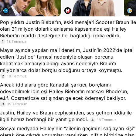
Pop yıldızı Justin Bieber’ın, eski menajeri Scooter Braun ile
olan 31 milyon dolarlık anlaşma kapsamında eşi Hailey
Bieber’ın maddi desteğine bel bağladığı iddia edildi.
1
18 Temmuz
Mayıs ayında yapılan mali denetim, Justin’in 2022’de iptal
edilen “Justice” turnesi nedeniyle oluşan borcunu
kapatmak amacıyla aldığı avans nedeniyle Braun’a
milyonlarca dolar borçlu olduğunu ortaya koymuştu.
2
18 Temmuz
Ancak iddialara göre Kanadalı şarkıcı, borçlarını
ödeyebilmek için eşi Hailey Bieber’ın markası Rhode’un,
e.l.f. Cosmetics’e satışından gelecek ödemeyi bekliyor.
3
19 Temmuz
Justin, Hailey ve Braun cephesinden, ses getiren iddia ile
ilgili henüz herhangi bir yanıt gelmedi.
4
18 Temmuz
Sosyal medyada Hailey’nin “ailenin geçimini sağlayan kişi”
olarak öne çıktığı yorumları yapılırken, çiftin birbirine olan