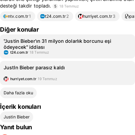
desteği takdir topladı.
5
18 Temmuz
ntv.com.tr
1
t24.com.tr
2
hurriyet.com.tr
3
pa
Diğer konular
''Justin Bieber'ın 31 milyon dolarlık borcunu eşi
ödeyecek'' iddiası
t24.com.tr
18 Temmuz
JustIn Bieber parasız kaldı
hurriyet.com.tr
19 Temmuz
Daha fazla oku
İçerik konuları
Justin Bieber
Yanıt bulun