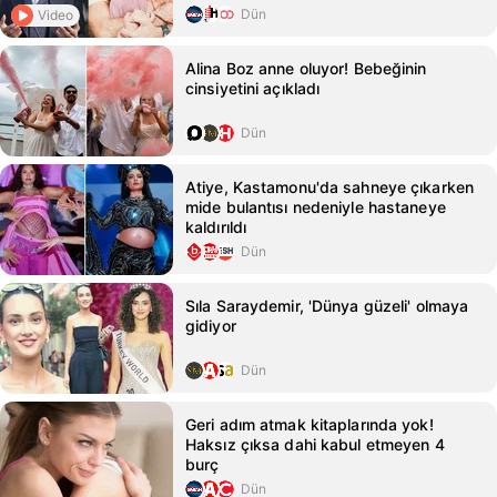
Dün
Video
Alina Boz anne oluyor! Bebeğinin
cinsiyetini açıkladı
Dün
Atiye, Kastamonu'da sahneye çıkarken
mide bulantısı nedeniyle hastaneye
kaldırıldı
Dün
Sıla Saraydemir, 'Dünya güzeli' olmaya
gidiyor
Dün
Geri adım atmak kitaplarında yok!
Haksız çıksa dahi kabul etmeyen 4
burç
Dün