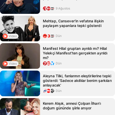
9 Ağustos
Mehtap, Cansever'in vefatına ilişkin
paylaşım yapanlara tepki gösterdi
Dün
Video
Manifest Hilal gruptan ayrıldı mı? Hilal
Yelekçi Manifest’ten gerçekten ayrıldı
mı?
Dün
Video
Aleyna Tilki, fanlarının eleştirilerine tepki
gösterdi: 'Sadece akıllılar benim şarkıları
anlayacak'
Dün
Kerem Alışık, annesi Çolpan İlhan'ı
doğum gününde şiirle anıyor