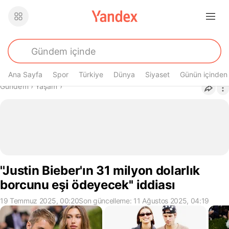
Ana Sayfa
Spor
Türkiye
Dünya
Siyaset
Günün içinden
Buradasın
Gündem
›
Yaşam
›
''Justin Bieber'ın 31 milyon dolarlık
borcunu eşi ödeyecek'' iddiası
19 Temmuz 2025, 00:20
Son güncelleme: 11 Ağustos 2025, 04:19