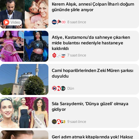
Kerem Alışık, annesi Çolpan İlhan'ı doğum
gününde şiirle anıyor
8 saat önce
Video
Atiye, Kastamonu'da sahneye çıkarken
mide bulantısı nedeniyle hastaneye
kaldırıldı
7 saat önce
Cami hoparlörlerinden Zeki Müren şarkısı
duyuldu
Dün
Sıla Saraydemir, 'Dünya güzeli' olmaya
gidiyor
9 saat önce
Geri adım atmak kitaplarında yok! Haksız