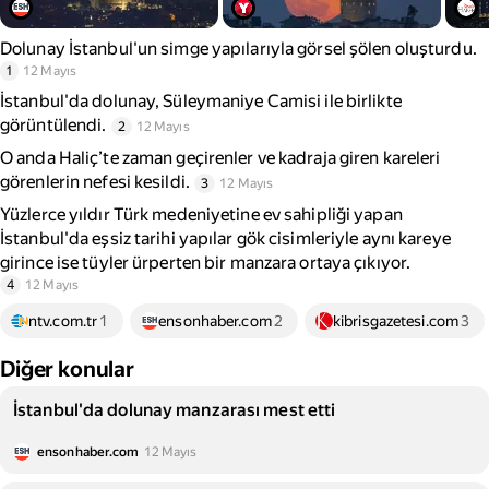
Dolunay İstanbul'un simge yapılarıyla görsel şölen oluşturdu.
1
12 Mayıs
İstanbul'da dolunay, Süleymaniye Camisi ile birlikte
görüntülendi.
2
12 Mayıs
O anda Haliç’te zaman geçirenler ve kadraja giren kareleri
görenlerin nefesi kesildi.
3
12 Mayıs
Yüzlerce yıldır Türk medeniyetine ev sahipliği yapan
İstanbul'da eşsiz tarihi yapılar gök cisimleriyle aynı kareye
girince ise tüyler ürperten bir manzara ortaya çıkıyor.
4
12 Mayıs
ntv.com.tr
1
ensonhaber.com
2
kibrisgazetesi.com
3
Diğer konular
İstanbul'da dolunay manzarası mest etti
ensonhaber.com
12 Mayıs