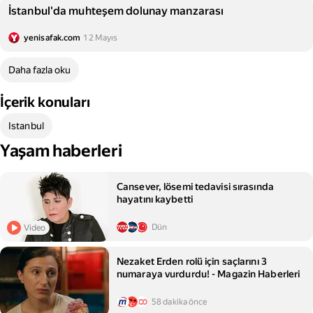
İstanbul'da muhteşem dolunay manzarası
yenisafak.com
12 Mayıs
Daha fazla oku
İçerik konuları
Istanbul
Yaşam haberleri
Cansever, lösemi tedavisi sırasında
hayatını kaybetti
Dün
Video
Nezaket Erden rolü için saçlarını 3
numaraya vurdurdu! - Magazin Haberleri
58 dakika önce