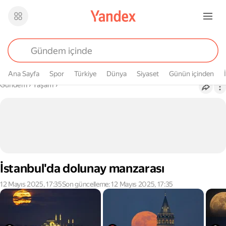
Ana Sayfa
Spor
Türkiye
Dünya
Siyaset
Günün içinden
Buradasın
Gündem
›
Yaşam
›
İstanbul'da dolunay manzarası
12 Mayıs 2025, 17:35
Son güncelleme: 12 Mayıs 2025, 17:35