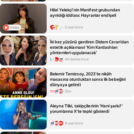
Hilal Yelekçi'nin Manifest grubundan
ayrıldığı iddiası: Hayranlar endişeli
5 saat önce
Video
İki kez yüzünü gerdiren Didem Ceran'dan
estetik açıklaması! 'Kim Kardashian
yöntemleri uygulanacak'
44 dakika önce
Belemir Temizsoy, 2023'te nikâh
masasına oturduktan sonra ilk bebeğini
dünyaya getirdi
Dün
Aleyna Tilki, takipçilerinin 'Hani şarkı?'
yorumlarına X'te tepki gösterdi
8 saat önce