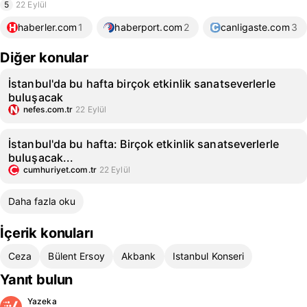
5
22 Eylül
haberler.com
1
haberport.com
2
canligaste.com
3
Diğer konular
İstanbul'da bu hafta birçok etkinlik sanatseverlerle
buluşacak
nefes.com.tr
22 Eylül
İstanbul'da bu hafta: Birçok etkinlik sanatseverlerle
buluşacak...
cumhuriyet.com.tr
22 Eylül
Daha fazla oku
İçerik konuları
Ceza
Bülent Ersoy
Akbank
Istanbul Konseri
Yanıt bulun
Yazeka