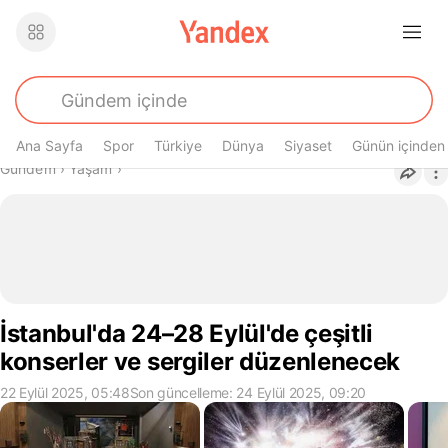
Ana Sayfa
Spor
Türkiye
Dünya
Siyaset
Günün içinden
Buradasın
Gündem
›
Yaşam
›
İstanbul'da 24–28 Eylül'de çeşitli
konserler ve sergiler düzenlenecek
22 Eylül 2025, 05:48
Son güncelleme: 24 Eylül 2025, 09:20