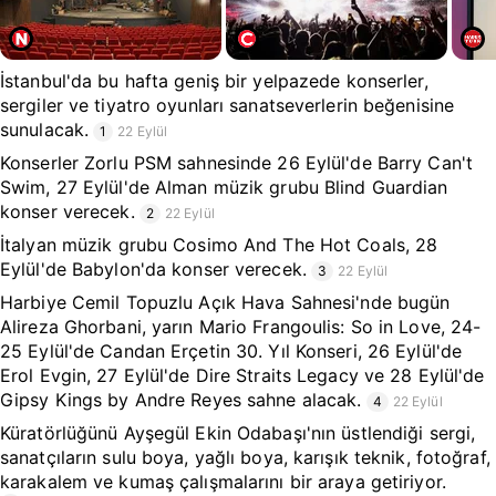
İstanbul'da bu hafta geniş bir yelpazede konserler,
sergiler ve tiyatro oyunları sanatseverlerin beğenisine
sunulacak.
1
22 Eylül
Konserler Zorlu PSM sahnesinde 26 Eylül'de Barry Can't
Swim, 27 Eylül'de Alman müzik grubu Blind Guardian
konser verecek.
2
22 Eylül
İtalyan müzik grubu Cosimo And The Hot Coals, 28
Eylül'de Babylon'da konser verecek.
3
22 Eylül
Harbiye Cemil Topuzlu Açık Hava Sahnesi'nde bugün
Alireza Ghorbani, yarın Mario Frangoulis: So in Love, 24-
25 Eylül'de Candan Erçetin 30. Yıl Konseri, 26 Eylül'de
Erol Evgin, 27 Eylül'de Dire Straits Legacy ve 28 Eylül'de
Gipsy Kings by Andre Reyes sahne alacak.
4
22 Eylül
Küratörlüğünü Ayşegül Ekin Odabaşı'nın üstlendiği sergi,
sanatçıların sulu boya, yağlı boya, karışık teknik, fotoğraf,
karakalem ve kumaş çalışmalarını bir araya getiriyor.