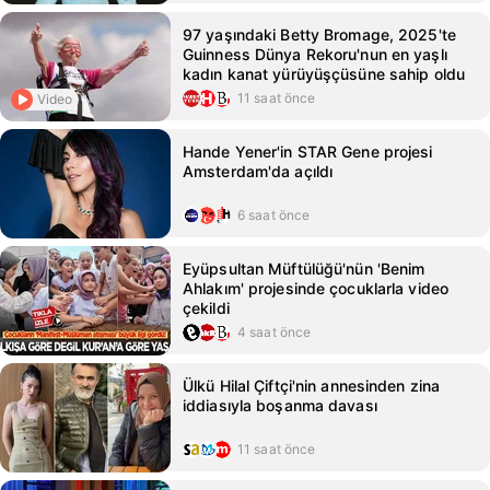
97 yaşındaki Betty Bromage, 2025'te
Guinness Dünya Rekoru'nun en yaşlı
kadın kanat yürüyüşçüsüne sahip oldu
11 saat önce
Video
Hande Yener'in STAR Gene projesi
Amsterdam'da açıldı
6 saat önce
Eyüpsultan Müftülüğü'nün 'Benim
Ahlakım' projesinde çocuklarla video
çekildi
4 saat önce
Ülkü Hilal Çiftçi'nin annesinden zina
iddiasıyla boşanma davası
11 saat önce