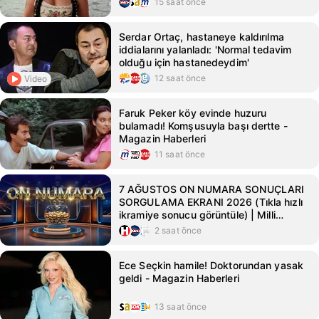
15 saat önce
Serdar Ortaç, hastaneye kaldırılma
iddialarını yalanladı: 'Normal tedavim
olduğu için hastanedeydim'
12 saat önce
Video
Faruk Peker köy evinde huzuru
bulamadı! Komşusuyla başı dertte -
Magazin Haberleri
11 saat önce
7 AĞUSTOS ON NUMARA SONUÇLARI
SORGULAMA EKRANI 2026 (Tıkla hızlı
ikramiye sonucu görüntüle) | Milli
Piyango Online ile On Numara çekiliş
2 saat önce
sonuçları açıklandı... İşte On Numara'da
kazanan numaralar listesi!
Ece Seçkin hamile! Doktorundan yasak
geldi - Magazin Haberleri
13 saat önce