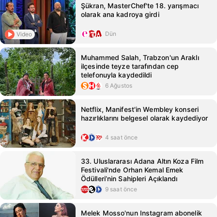
Şükran, MasterChef'te 18. yarışmacı
olarak ana kadroya girdi
Dün
Video
Muhammed Salah, Trabzon'un Araklı
ilçesinde teyze tarafından cep
telefonuyla kaydedildi
6 Ağustos
Netflix, Manifest'in Wembley konseri
hazırlıklarını belgesel olarak kaydediyor
4 saat önce
33. Uluslararası Adana Altın Koza Film
Festivali'nde Orhan Kemal Emek
Ödülleri’nin Sahipleri Açıklandı
9 saat önce
Melek Mosso'nun Instagram abonelik