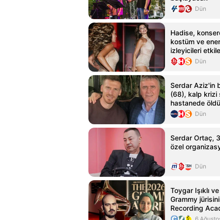
Dün
Hadise, konser
kostüm ve enerj
izleyicileri etkil
Dün
Serdar Aziz'in 
(68), kalp krizi
hastanede öld
Dün
Serdar Ortaç, 31
özel organizasy
Dün
Toygar Işıklı v
Grammy jürisini
Recording Aca
arasına seçildi
6 Ağusto