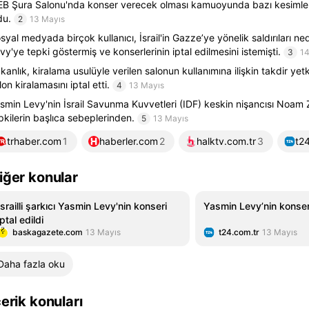
B Şura Salonu'nda konser verecek olması kamuoyunda bazı kesimler
du.
2
13 Mayıs
syal medyada birçok kullanıcı, İsrail'in Gazze’ye yönelik saldırıları n
vy'ye tepki göstermiş ve konserlerinin iptal edilmesini istemişti.
3
14
kanlık, kiralama usulüyle verilen salonun kullanımına ilişkin takdir yetk
lon kiralamasını iptal etti.
4
13 Mayıs
smin Levy'nin İsrail Savunma Kuvvetleri (IDF) keskin nişancısı Noam Z
pkilerin başlıca sebeplerinden.
5
13 Mayıs
trhaber.com
1
haberler.com
2
halktv.com.tr
3
t2
iğer konular
İsrailli şarkıcı Yasmin Levy'nin konseri
Yasmin Levy’nin konseri 
iptal edildi
baskagazete.com
13 Mayıs
t24.com.tr
13 Mayıs
Daha fazla oku
çerik konuları