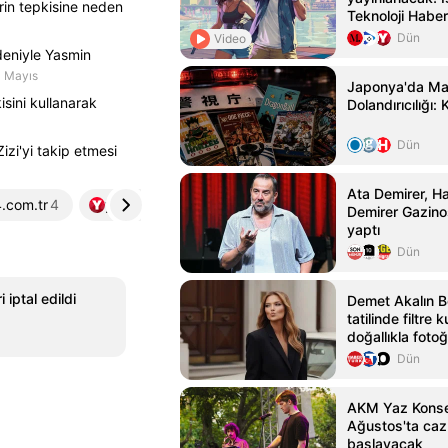
in tepkisine neden
Teknoloji Haber
Dün
Video
edeniyle Yasmin
 Mayıs
Japonya'da Ma
isini kullanarak
Dolandırıcılığı:
Dün
izi'yi takip etmesi
Ata Demirer, Ha
4.com.tr
4
yenisafak.com
5
Demirer Gazinos
yaptı
Dün
iptal edildi
Demet Akalın 
tatilinde filtre
doğallıkla fotoğ
Dün
AKM Yaz Konser
Ağustos'ta caz
başlayacak