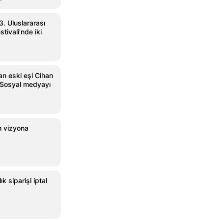
3. Uluslararası
tivali'nde iki
an eski eşi Cihan
r! Sosyal medyayı
lm vizyona
ık siparişi iptal