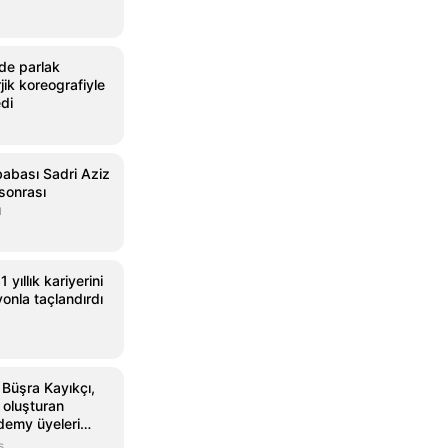
de parlak
ik koreografiyle
edi
babası Sadri Aziz
 sonrası
ü
 yıllık kariyerini
onla taçlandırdı
e Büşra Kayıkçı,
 oluşturan
demy üyeleri
s