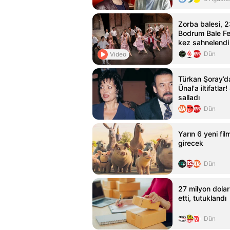
Zorba balesi, 2
Bodrum Bale Fes
kez sahnelendi
Dün
Video
Türkan Şoray’d
Ünal'a iltifatla
salladı
Dün
Yarın 6 yeni fi
girecek
Dün
27 milyon dolarl
etti, tutuklandı
Dün