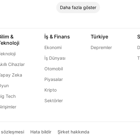
Daha fazla göster
Bilim &
İş & Finans
Türkiye
S
Teknoloji
Ekonomi
Depremler
D
eknoloji
İş Dünyası
T
kıllı Cihazlar
Otomobil
Yapay Zeka
Piyasalar
Oyun
Kripto
Big Tech
Sektörler
irişimler
ı sözleşmesi
Hata bildir
Şirket hakkında