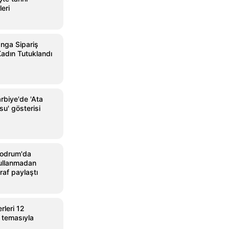
leri
nga Sipariş
 Kadın Tutuklandı
rbiye'de 'Ata
u' gösterisi
Bodrum'da
 kullanmadan
raf paylaştı
leri 12
 temasıyla