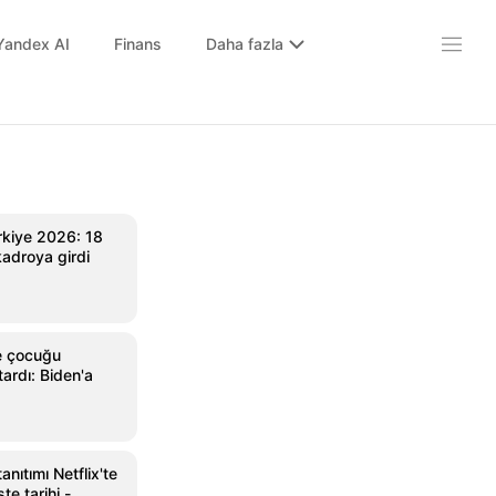
Yandex AI
Finans
Daha fazla
kiye 2026: 18
kadroya girdi
e çocuğu
ardı: Biden'a
anıtımı Netflix'te
te tarihi -