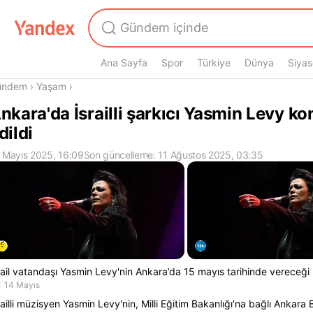
Ana Sayfa
Spor
Türkiye
Dünya
Siyas
radasın
ündem
›
Yaşam
›
nkara'da İsrailli şarkıcı Yasmin Levy kon
dildi
 Mayıs 2025, 16:09
Son güncelleme: 11 Ağustos 2025, 03:35
rail vatandaşı Yasmin Levy'nin Ankara’da 15 mayıs tarihinde vereceği k
14 Mayıs
railli müzisyen Yasmin Levy'nin, Milli Eğitim Bakanlığı'na bağlı Ankara