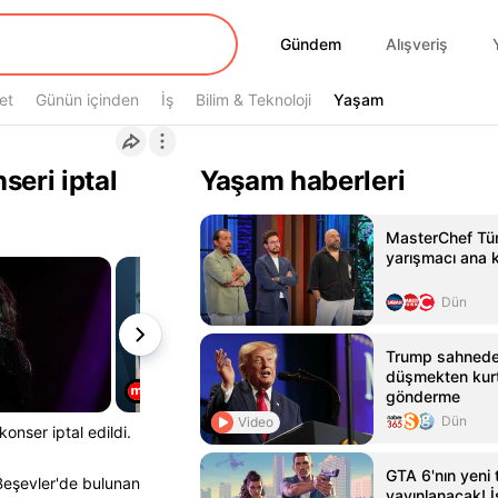
Gündem
Gündem
Alışveriş
et
Günün içinden
İş
Bilim & Teknoloji
Yaşam
Yaşam
seri iptal
Yaşam haberleri
MasterChef Tür
yarışmacı ana 
Dün
Trump sahned
düşmekten kurt
gönderme
Dün
Video
onser iptal edildi.
GTA 6'nın yeni t
 Beşevler'de bulunan
yayınlanacak! İş