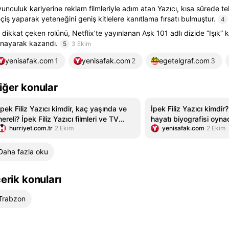
unculuk kariyerine reklam filmleriyle adım atan Yazıcı, kısa sürede te
çiş yaparak yeteneğini geniş kitlelere kanıtlama fırsatı bulmuştur.
4
 dikkat çeken rolünü, Netflix’te yayınlanan Aşk 101 adlı dizide “Işık” 
nayarak kazandı.
5
3 Ekim
yenisafak.com
1
yenisafak.com
2
egetelgraf.com
3
iğer konular
İpek Filiz Yazıcı kimdir, kaç yaşında ve
İpek Filiz Yazıcı kimdir?
nereli? İpek Filiz Yazıcı filmleri ve TV
hayatı biyografisi oynad
hurriyet.com.tr
2 Ekim
yenisafak.com
2 Ekim
dizileri
filmleri
Daha fazla oku
çerik konuları
Trabzon