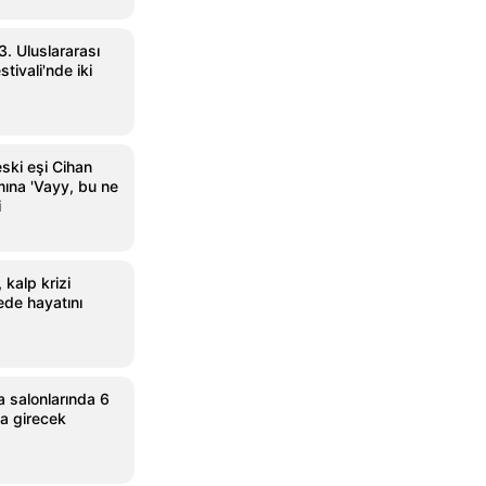
3. Uluslararası
tivali'nde iki
ski eşi Cihan
mına 'Vayy, bu ne
i
 kalp krizi
ede hayatını
 salonlarında 6
na girecek