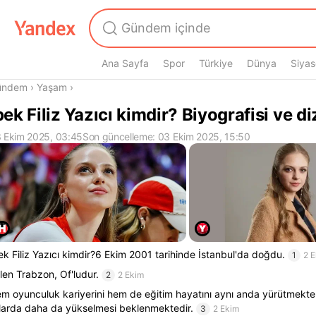
Ana Sayfa
Spor
Türkiye
Dünya
Siyas
radasın
ündem
›
Yaşam
›
pek Filiz Yazıcı kimdir? Biyografisi ve diz
 Ekim 2025, 03:45
Son güncelleme: 03 Ekim 2025, 15:50
ek Filiz Yazıcı kimdir?6 Ekim 2001 tarihinde İstanbul'da doğdu.
1
2 
len Trabzon, Of'ludur.
2
2 Ekim
m oyunculuk kariyerini hem de eğitim hayatını aynı anda yürütmekt
llarda daha da yükselmesi beklenmektedir.
3
2 Ekim