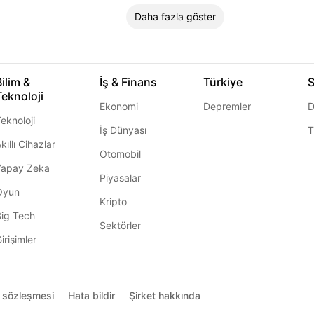
Daha fazla göster
Bilim &
İş & Finans
Türkiye
S
Teknoloji
Ekonomi
Depremler
D
eknoloji
İş Dünyası
T
kıllı Cihazlar
Otomobil
Yapay Zeka
Piyasalar
Oyun
Kripto
Big Tech
Sektörler
irişimler
ı sözleşmesi
Hata bildir
Şirket hakkında