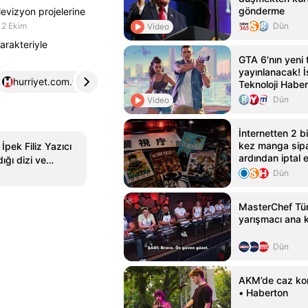
gönderme
levizyon projelerine
2 Ekim
Dün
Video
karakteriyle
GTA 6'nın yeni t
yayınlanacak! İş
hurriyet.com.tr
4
kanal46.com
5
Teknoloji Haber
Dün
Video
İnternetten 2 b
kez manga sipa
 İpek Filiz Yazıcı
ardından iptal
ığı dizi ve
tutuklandı
Dün
MasterChef Tür
yarışmacı ana k
Dün
AKM’de caz kon
• Haberton