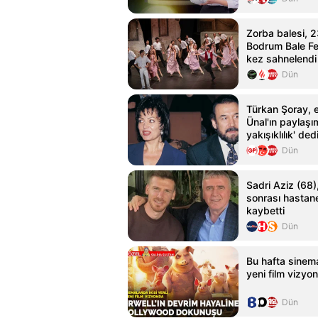
Zorba balesi, 2
Bodrum Bale Fes
kez sahnelendi
Dün
Türkan Şoray, e
Ünal'ın paylaşı
yakışıklılık' ded
Dün
Sadri Aziz (68),
sonrası hastan
kaybetti
Dün
Bu hafta sinema
yeni film vizyo
Dün