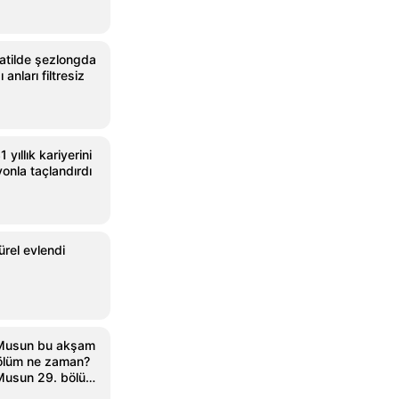
tatilde şezlongda
anları filtresiz
 yıllık kariyerini
onla taçlandırdı
rel evlendi
 Musun bu akşam
ölüm ne zaman?
Musun 29. bölüm