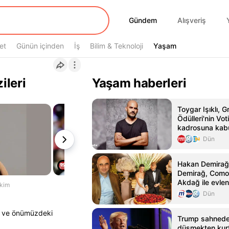
Gündem
Gündem
Alışveriş
et
Günün içinden
İş
Bilim & Teknoloji
Yaşam
Yaşam
ileri
Yaşam haberleri
Toygar Işıklı,
Ödülleri'nin V
kadrosuna kabu
Dün
Hakan Demirağ'
Demirağ, Como
Akdağ ile evlen
Ekim
Dün
e ve önümüzdeki
Trump sahned
düşmekten kurt