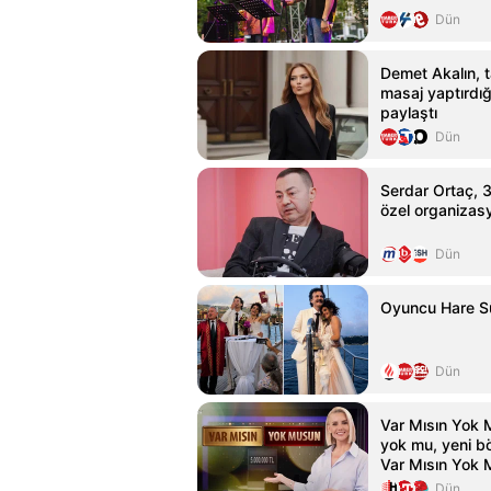
Dün
Demet Akalın, 
masaj yaptırdığı 
paylaştı
Dün
Serdar Ortaç, 31
özel organizasy
Dün
Oyuncu Hare Sü
Dün
Var Mısın Yok
yok mu, yeni b
Var Mısın Yok 
fragmanı
Dün