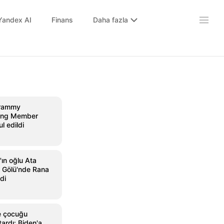
Yandex AI
Finans
Daha fazla
 Grammy
oting Member
l edildi
ın oğlu Ata
 Gölü'nde Rana
di
e çocuğu
ardı: Biden'a