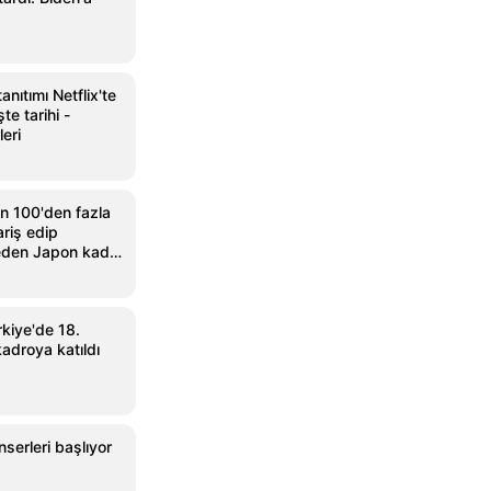
anıtımı Netflix'te
te tarihi -
leri
in 100'den fazla
riş edip
 eden Japon kadın
kiye'de 18.
adroya katıldı
serleri başlıyor