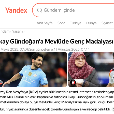
Ana Sayfa
Spor
Türkiye
Dünya
Siyaset
radasın
ündem
›
Yaşam
›
lkay Gündoğan'a Mevlüde Genç Madalyası 
 Mayıs 2025, 07:06
Son güncelleme: 11 Ağustos 2025, 04:14
zey Ren Vesyfalya (KRV) eyalet hükümetinin resmi internet sitesinden yap
man Milli Takımı'nın eski kaptanı ve futbolcu İlkay Gündoğan'ın, toplumsal
zmetlerinden dolayı bu yıl Mevlüde Genç Madalyası'na layık görüldüğü belirt
ülün yaz sonunda düzenlenecek törenle Gündoğan'a verileceği belirtildi.