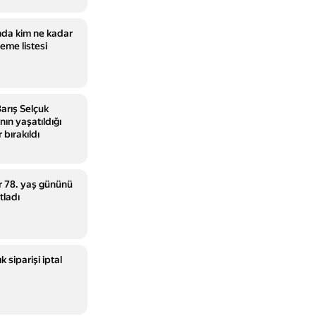
da kim ne kadar
eme listesi
arış Selçuk
ın yaşatıldığı
 bırakıldı
r 78. yaş gününü
tladı
k siparişi iptal