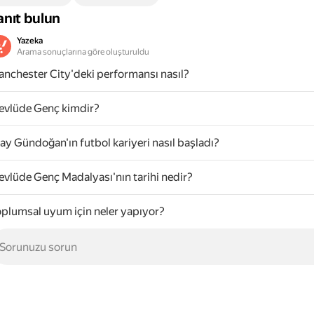
anıt bulun
Yazeka
Arama sonuçlarına göre oluşturuldu
nchester City'deki performansı nasıl?
vlüde Genç kimdir?
kay Gündoğan'ın futbol kariyeri nasıl başladı?
vlüde Genç Madalyası'nın tarihi nedir?
plumsal uyum için neler yapıyor?