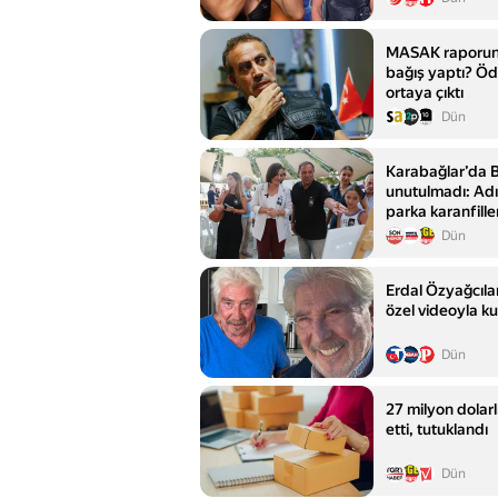
MASAK raporun
bağış yaptı? Öd
ortaya çıktı
Dün
Karabağlar’da B
unutulmadı: Adın
parka karanfiller
Dün
Erdal Özyağcıla
özel videoyla ku
Dün
27 milyon dolarlı
etti, tutuklandı
Dün