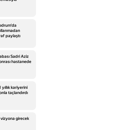
odrum'da
 kullanmadan
raf paylaştı
abası Sadri Aziz
 sonrası hastanede
yıllık kariyerini
onla taçlandırdı
m vizyona girecek