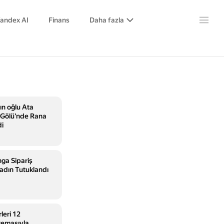
andex AI
Finans
Daha fazla
n oğlu Ata
Gölü'nde Rana
di
ga Sipariş
 Kadın Tutuklandı
leri 12
temasıyla