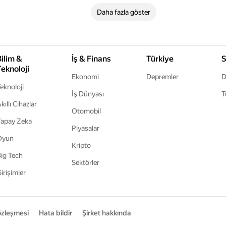
Daha fazla göster
Bilim &
İş & Finans
Türkiye
S
Teknoloji
Ekonomi
Depremler
D
eknoloji
İş Dünyası
T
kıllı Cihazlar
Otomobil
apay Zeka
Piyasalar
Oyun
Kripto
ig Tech
Sektörler
irişimler
sözleşmesi
Hata bildir
Şirket hakkında