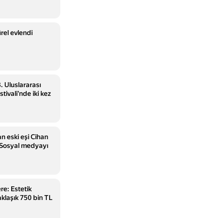
el evlendi
. Uluslararası
ivali'nde iki kez
n eski eşi Cihan
r! Sosyal medyayı
e: Estetik
klaşık 750 bin TL