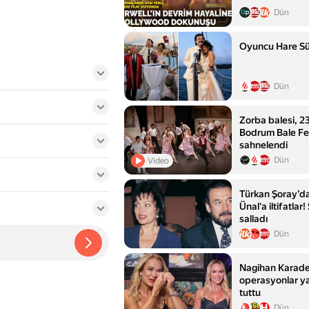
Dün
Oyuncu Hare Sür
Dün
Zorba balesi, 23
Bodrum Bale Fest
sahnelendi
Dün
Video
Türkan Şoray’da
Ünal'a iltifatla
salladı
Dün
Nagihan Karader
operasyonlar ya
tuttu
Dün