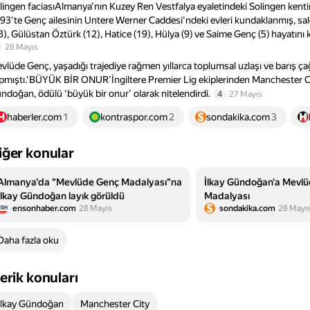
lingen faciasıAlmanya'nın Kuzey Ren Vestfalya eyaletindeki Solingen kent
93'te Genç ailesinin Untere Werner Caddesi'ndeki evleri kundaklanmış, sal
8), Gülüstan Öztürk (12), Hatice (19), Hülya (9) ve Saime Genç (5) hayatını 
28 Mayıs
vlüde Genç, yaşadığı trajediye rağmen yıllarca toplumsal uzlaşı ve barış çağ
pmıştı.‘BÜYÜK BİR ONUR’İngiltere Premier Lig ekiplerinden Manchester C
ndoğan, ödülü ‘büyük bir onur’ olarak nitelendirdi.
4
27 Mayıs
haberler.com
1
kontraspor.com
2
sondakika.com
3
iğer konular
Almanya'da "Mevlüde Genç Madalyası"na
İlkay Gündoğan'a Mevl
İlkay Gündoğan layık görüldü
Madalyası
ensonhaber.com
28 Mayıs
sondakika.com
28 Mayı
Daha fazla oku
çerik konuları
İlkay Gündoğan
Manchester City