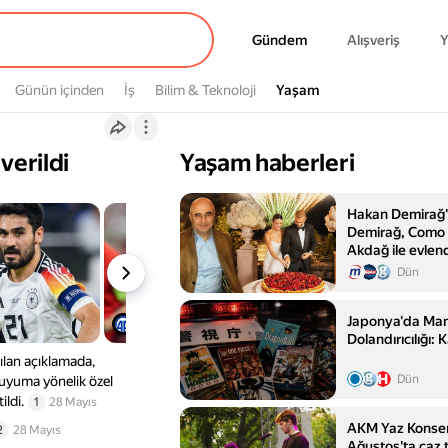
Gündem
Gündem
Alışveriş
Y
Günün içinden
İş
Bilim & Teknoloji
Yaşam
Yaşam
verildi
Yaşam haberleri
Hakan Demirağ'ı
Demirağ, Como 
Akdağ ile evlen
Dün
Japonya'da Man
Dolandırıcılığı:
ılan açıklamada,
Dün
 uyuma yönelik özel
ildi.
1
28 Mayıs
AKM Yaz Konser
2
28 Mayıs
Ağustos'ta caz 