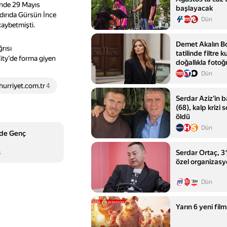
inde 29 Mayıs
başlayacak
dırıda Gürsün İnce
Dün
kaybetmişti.
Demet Akalın B
rısı
tatilinde filtre
ity’de forma giyen
doğallıkla fotoğ
Dün
hurriyet.com.tr
4
Serdar Aziz'in b
(68), kalp krizi
öldü
Dün
üde Genç
Serdar Ortaç, 31 
s
özel organizasy
Dün
Yarın 6 yeni fil