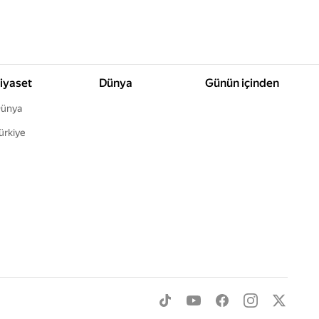
iyaset
Dünya
Günün içinden
ünya
ürkiye