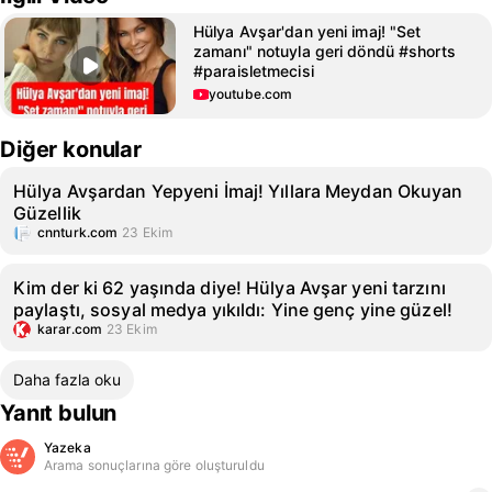
Hülya Avşar'dan yeni imaj! "Set
zamanı" notuyla geri döndü #shorts
#paraisletmecisi
youtube.com
Diğer konular
Hülya Avşardan Yepyeni İmaj! Yıllara Meydan Okuyan
Güzellik
cnnturk.com
23 Ekim
Kim der ki 62 yaşında diye! Hülya Avşar yeni tarzını
paylaştı, sosyal medya yıkıldı: Yine genç yine güzel!
karar.com
23 Ekim
Daha fazla oku
Yanıt bulun
Yazeka
Arama sonuçlarına göre oluşturuldu