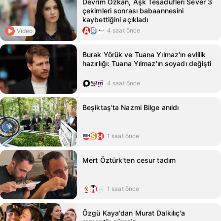
Devrim Özkan, Aşk Tesadüfleri Sever 3
çekimleri sonrası babaannesini
kaybettiğini açıkladı
4 saat önce
Video
Burak Yörük ve Tuana Yılmaz'ın evlilik
hazırlığı: Tuana Yılmaz'ın soyadı değişti
4 saat önce
Beşiktaş'ta Nazmi Bilge anıldı
1 saat önce
Mert Öztürk'ten cesur tadım
1 saat önce
Özgü Kaya'dan Murat Dalkılıç'a