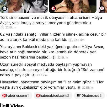
Türk sinemasının ve müzik dünyasının efsane ismi Hülya
Avşar, yeni imajıyla sosyal medyada gündem oldu.
1
22 Ekim
62 yaşındaki sanatçı, yılların izlerini silmek adına cesur bir
adım atarak kahkül modasına katıldı.
2
22 Ekim
Yaz aylarını Balıkesir’deki yazlığında geçiren Hülya Avşar,
havaların soğumasıyla birlikte İstanbul’a dönerek yeni
sezon hazırlıklarına başladı.
3
22 Ekim
Uzun süredir sosyal medyada paylaşım yapmayan
sanatçı, elinde senaryo tuttuğu bir fotoğrafı “Set zamanı”
notuyla paylaştı.
4
22 Ekim
Hayranları, sanatçının paylaşımına “Her daim güzel”, “Her
yaşta ayrı güzelsiniz” gibi yorumlar yaptı.
5
22 Ekim
haberler.com
1
haberaktuel.com
2
10haber.net
3
İlgili Video