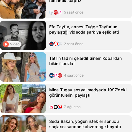
romantik sürpriz
5 saat önce
Efe Tayfur, annesi Tuğçe Tayfur'un
paylaştığı videoda şarkıya eşlik etti
2 saat önce
Video
Tatilin tadını çıkardı! Sinem Kobal'dan
bikinili pozlar
4 saat önce
Mine Tugay sosyal medyada 1997'deki
görüntülerini paylaştı
7 Ağustos
Seda Bakan, yoğun istekler sonucu
saçlarını sarıdan kahverenge boyattı