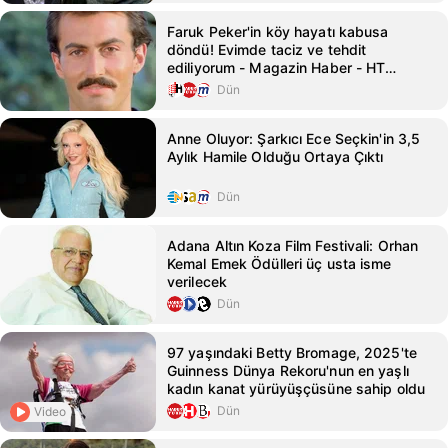
Faruk Peker'in köy hayatı kabusa
döndü! Evimde taciz ve tehdit
ediliyorum - Magazin Haber - HT
Magazin
Dün
Anne Oluyor: Şarkıcı Ece Seçkin'in 3,5
Aylık Hamile Olduğu Ortaya Çıktı
Dün
Adana Altın Koza Film Festivali: Orhan
Kemal Emek Ödülleri üç usta isme
verilecek
Dün
97 yaşındaki Betty Bromage, 2025'te
Guinness Dünya Rekoru'nun en yaşlı
kadın kanat yürüyüşçüsüne sahip oldu
Dün
Video