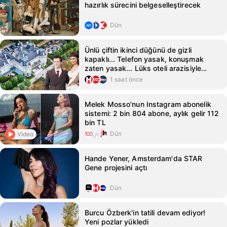
hazırlık sürecini belgeselleştirecek
Dün
Ünlü çiftin ikinci düğünü de gizli
kapaklı... Telefon yasak, konuşmak
zaten yasak... Lüks oteli arazisiyle
birlikte kapattılar!
1 saat önce
Melek Mosso'nun Instagram abonelik
sistemi: 2 bin 804 abone, aylık gelir 112
bin TL
Dün
Video
Hande Yener, Amsterdam'da STAR
Gene projesini açtı
Dün
Burcu Özberk'in tatili devam ediyor!
Yeni pozlar yükledi