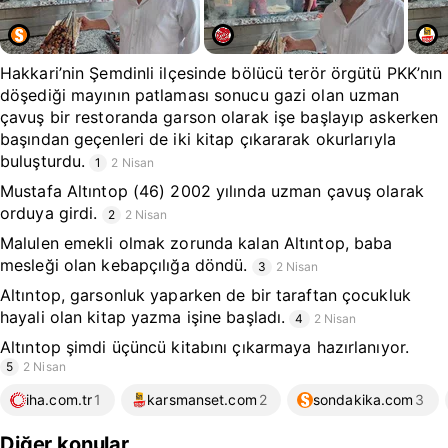
Hakkari’nin Şemdinli ilçesinde bölücü terör örgütü PKK’nın
döşediği mayının patlaması sonucu gazi olan uzman
çavuş bir restoranda garson olarak işe başlayıp askerken
başından geçenleri de iki kitap çıkararak okurlarıyla
buluşturdu.
1
2 Nisan
Mustafa Altıntop (46) 2002 yılında uzman çavuş olarak
orduya girdi.
2
2 Nisan
Malulen emekli olmak zorunda kalan Altıntop, baba
mesleği olan kebapçılığa döndü.
3
2 Nisan
Altıntop, garsonluk yaparken de bir taraftan çocukluk
hayali olan kitap yazma işine başladı.
4
2 Nisan
Altıntop şimdi üçüncü kitabını çıkarmaya hazırlanıyor.
5
2 Nisan
iha.com.tr
1
karsmanset.com
2
sondakika.com
3
Diğer konular