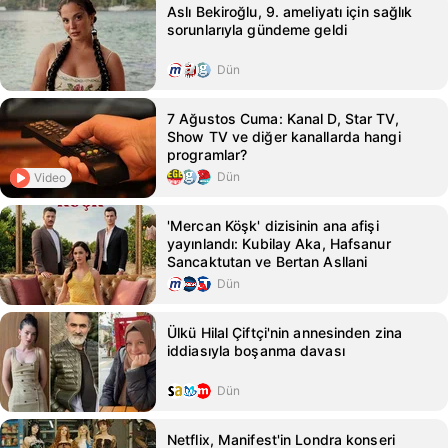
Aslı Bekiroğlu, 9. ameliyatı için sağlık
sorunlarıyla gündeme geldi
Dün
7 Ağustos Cuma: Kanal D, Star TV,
Show TV ve diğer kanallarda hangi
programlar?
Dün
Video
'Mercan Köşk' dizisinin ana afişi
yayınlandı: Kubilay Aka, Hafsanur
Sancaktutan ve Bertan Asllani
Dün
Ülkü Hilal Çiftçi'nin annesinden zina
iddiasıyla boşanma davası
Dün
Netflix, Manifest'in Londra konseri