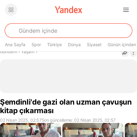
Ana Sayfa
Spor
Türkiye
Dünya
Siyaset
Günün içinden
Buradasın
Gündem
›
Yaşam
›
Şemdinli'de gazi olan uzman çavuşun
kitap çıkarması
02 Nisan 2025, 02:57
Son güncelleme: 02 Nisan 2025, 02:57