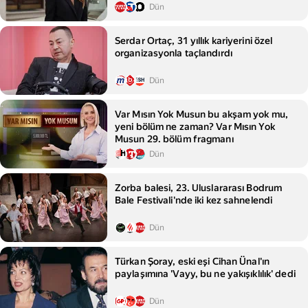
Dün
Serdar Ortaç, 31 yıllık kariyerini özel
organizasyonla taçlandırdı
Dün
Var Mısın Yok Musun bu akşam yok mu,
yeni bölüm ne zaman? Var Mısın Yok
Musun 29. bölüm fragmanı
Dün
Zorba balesi, 23. Uluslararası Bodrum
Bale Festivali'nde iki kez sahnelendi
Dün
Türkan Şoray, eski eşi Cihan Ünal'ın
paylaşımına 'Vayy, bu ne yakışıklılık' dedi
Dün