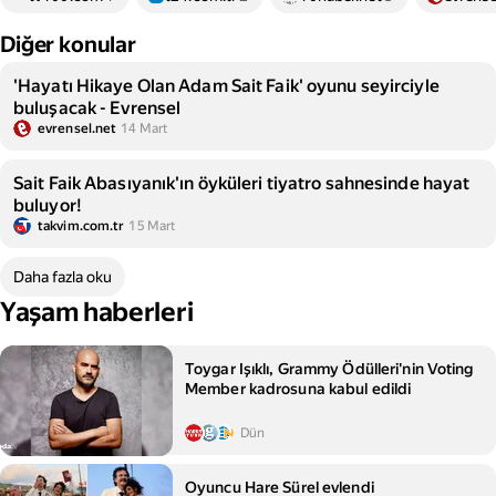
Diğer konular
'Hayatı Hikaye Olan Adam Sait Faik' oyunu seyirciyle
buluşacak - Evrensel
evrensel.net
14 Mart
Sait Faik Abasıyanık'ın öyküleri tiyatro sahnesinde hayat
buluyor!
takvim.com.tr
15 Mart
Daha fazla oku
Yaşam haberleri
Toygar Işıklı, Grammy Ödülleri'nin Voting
Member kadrosuna kabul edildi
Dün
Oyuncu Hare Sürel evlendi