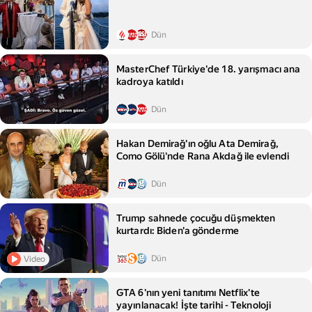
Dün
MasterChef Türkiye'de 18. yarışmacı ana
kadroya katıldı
Dün
Hakan Demirağ'ın oğlu Ata Demirağ,
Como Gölü'nde Rana Akdağ ile evlendi
Dün
Trump sahnede çocuğu düşmekten
kurtardı: Biden'a gönderme
Dün
Video
GTA 6'nın yeni tanıtımı Netflix'te
yayınlanacak! İşte tarihi - Teknoloji