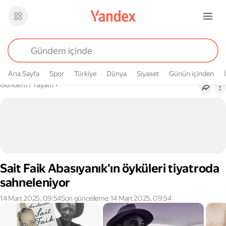
Ana Sayfa
Spor
Türkiye
Dünya
Siyaset
Günün içinden
Buradasın
Gündem
›
Yaşam
›
Sait Faik Abasıyanık'ın öyküleri tiyatroda
sahneleniyor
14 Mart 2025, 09:54
Son güncelleme: 14 Mart 2025, 09:54