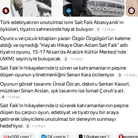
Türk edebiyatının unutulmaz ismi Sait Faik Abasıyanık'ın
öyküleri, tiyatro sahnesinde hayat buluyor.
1
12 Mart
Oyuncu ve çocuk kitapları yazarı Özgür Özgülgün'ün kaleme
aldığı ve oynadığı "Hayatı Hikaye Olan Adam Sait Faik" adlı
tiyatro oyunu, 15-17 Nisan'da Atatürk Kültür Merkezi'nde
(AKM) seyirciyle buluşacak.
2
14 Mart
Sait Faik’in hikayelerinde iz süren ve kahramanların peşine
düşen oyunun yönetmenliğini Senan Kara üstleniyor.
3
14 Mart
Oyunun görsel tasarımı Ünsal Özcan, dekoru Serkan Kavurt,
müzikleri Sinan Arslan, ışık tasarımı ise İsmail Çoruh'a ait.
4
14 Mart
Sait Faik'in hikayelerinde iz sürerek kahramanlarının peşine
düşen bu çarpıcı oyun, edebiyat ve tiyatroyu bir araya
getirerek izleyicilere unutulmaz bir deneyim sunmayı
hedefliyor.
5
14 Mart
tv100.com
1
t24.com.tr
2
10haber.net
3
evrense