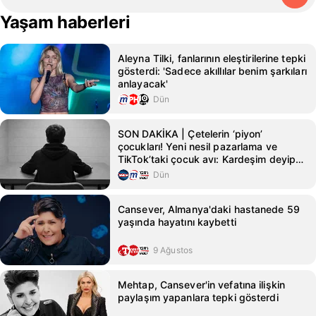
Yaşam haberleri
Aleyna Tilki, fanlarının eleştirilerine tepki
gösterdi: 'Sadece akıllılar benim şarkıları
anlayacak'
Dün
SON DAKİKA | Çetelerin ‘piyon’
çocukları! Yeni nesil pazarlama ve
TikTok’taki çocuk avı: Kardeşim deyip
ölüme yolladılar
Dün
Cansever, Almanya'daki hastanede 59
yaşında hayatını kaybetti
9 Ağustos
Mehtap, Cansever'in vefatına ilişkin
paylaşım yapanlara tepki gösterdi