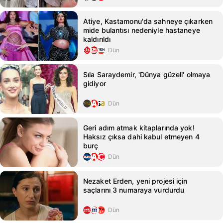
Atiye, Kastamonu'da sahneye çıkarken
mide bulantısı nedeniyle hastaneye
kaldırıldı
Dün
Sıla Saraydemir, 'Dünya güzeli' olmaya
gidiyor
Dün
Geri adım atmak kitaplarında yok!
Haksız çıksa dahi kabul etmeyen 4
burç
Dün
Nezaket Erden, yeni projesi için
saçlarını 3 numaraya vurdurdu
Dün