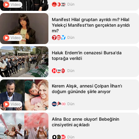
Dün
Video
Manifest Hilal gruptan ayrıldı mı? Hilal
Yelekçi Manifest’ten gerçekten ayrıldı
mı?
Dün
Video
Haluk Erdem'in cenazesi Bursa'da
toprağa verildi
Dün
Kerem Alışık, annesi Çolpan İlhan'ı
doğum gününde şiirle anıyor
Dün
Video
Alina Boz anne oluyor! Bebeğinin
cinsiyetini açıkladı
Dün