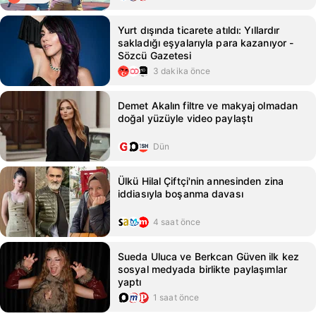
Yurt dışında ticarete atıldı: Yıllardır
sakladığı eşyalarıyla para kazanıyor -
Sözcü Gazetesi
3 dakika önce
Demet Akalın filtre ve makyaj olmadan
doğal yüzüyle video paylaştı
Dün
Ülkü Hilal Çiftçi'nin annesinden zina
iddiasıyla boşanma davası
4 saat önce
Sueda Uluca ve Berkcan Güven ilk kez
sosyal medyada birlikte paylaşımlar
yaptı
1 saat önce