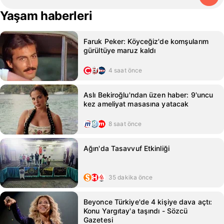
Yaşam haberleri
Faruk Peker: Köyceğiz'de komşularım
gürültüye maruz kaldı
4 saat önce
Aslı Bekiroğlu'ndan üzen haber: 9'uncu
kez ameliyat masasına yatacak
8 saat önce
Ağın'da Tasavvuf Etkinliği
35 dakika önce
Beyonce Türkiye'de 4 kişiye dava açtı:
Konu Yargıtay'a taşındı - Sözcü
Gazetesi