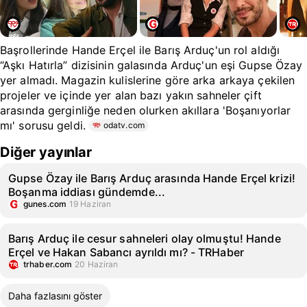
Başrollerinde Hande Erçel ile Barış Arduç'un rol aldığı
“Aşkı Hatırla” dizisinin galasında Arduç'un eşi Gupse Özay
yer almadı. Magazin kulislerine göre arka arkaya çekilen
projeler ve içinde yer alan bazı yakın sahneler çift
arasında gerginliğe neden olurken akıllara 'Boşanıyorlar
mı' sorusu geldi.
odatv.com
Diğer yayınlar
Gupse Özay ile Barış Arduç arasında Hande Erçel krizi!
Boşanma iddiası gündemde...
gunes.com
19 Haziran
Barış Arduç ile cesur sahneleri olay olmuştu! Hande
Erçel ve Hakan Sabancı ayrıldı mı? - TRHaber
trhaber.com
20 Haziran
Daha fazlasını göster