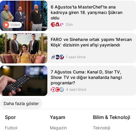
6 Ağustos'ta MasterChef'te ana
kadroya giren 18. yarışmacı Şükran
oldu
Dün
Video
FARO ve Sinehane ortak yapımı 'Mercan
Köşk' dizisinin yeni afişi yayınlandı
1 saat önce
7 Ağustos Cuma: Kanal D, Star TV,
Show TV ve diğer kanallarda hangi
programlar?
4 saat önce
Daha fazla göster
Spor
Yaşam
Bilim & Teknoloji
Futbol
Magazin
Teknoloji