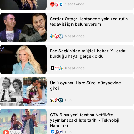
1 saat önce
Serdar Ortaç: Hastanede yalnızca rutin
tedavisi için bulunuyorum
5 saat önce
Ece Seçkin'den müjdeli haber. Yıllardır
kurduğu hayal gerçek oldu
6 saat önce
Ünlü oyuncu Hare Sürel dünyaevine
girdi
Dün
GTA 6'nın yeni tanıtımı Netflix'te
yayınlanacak! İşte tarihi - Teknoloji
Haberleri
Dün
Video