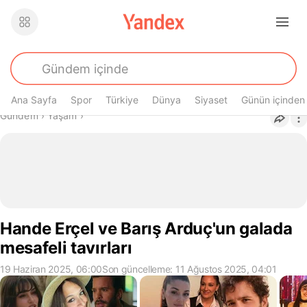
Ana Sayfa
Spor
Türkiye
Dünya
Siyaset
Günün içinden
Buradasın
Gündem
›
Yaşam
›
Hande Erçel ve Barış Arduç'un galada
mesafeli tavırları
19 Haziran 2025, 06:00
Son güncelleme: 11 Ağustos 2025, 04:01