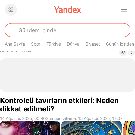
Ana Sayfa
Spor
Türkiye
Dünya
Siyaset
Günün içinden
Buradasın
Gündem
›
Yaşam
›
Kontrolcü tavırların etkileri: Neden
dikkat edilmeli?
14 Ağustos 2025, 00:40
Son güncelleme: 15 Ağustos 2025, 12:07