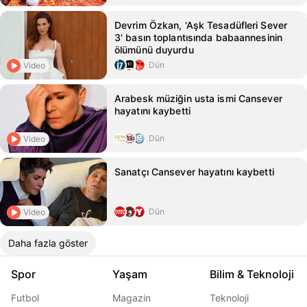
Devrim Özkan, 'Aşk Tesadüfleri Sever
3' basın toplantısında babaannesinin
ölümünü duyurdu
Dün
Video
Arabesk müziğin usta ismi Cansever
hayatını kaybetti
Dün
Video
Sanatçı Cansever hayatını kaybetti
Dün
Video
Daha fazla göster
Spor
Yaşam
Bilim & Teknoloji
Futbol
Magazin
Teknoloji