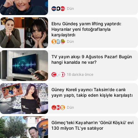
Dün
Ebru Gündeş yarım lifting yaptırdı:
Hayranlar yeni fotoğraflarıyla
karşılaştırdı
Dün
TV yayın akışı 9 Ağustos Pazar! Bugün
hangi kanalda ne var?
18 dakika önce
Güney Koreli yayıncı Taksim'de canlı
yayın yaptı, takip eden kişiyle karşılaştı
Dün
Gömeç'teki Kayahan'ın 'Gönül Köşkü' evi
130 milyon TL'ye satılıyor