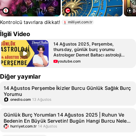
Kontrolcü tavırlara dikkat!
milliyet.com.tr
İlgili Video
14 Ağustos 2025, Perşembe,
thursday, günlük burç yorumu
Astrologer Demet Baltacı astroloji
horoscope
youtube.com
Diğer yayınlar
14 Ağustos Perşembe İkizler Burcu Günlük Sağlık Burç
Yorumu
onedio.com
13 Ağustos
Günlük Burç Yorumları 14 Ağustos 2025 | Ruhun Ve
Bedenin En Büyük Servetin! Bugün Hangi Burcu Neler
Bekliyor? İşte Oğlak, Kova, Balık Ve Diğer Burç
hurriyet.com.tr
14 Ağustos
Yorumları