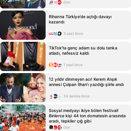
Dün
Rihanna Türkiye’de açtığı davayı
kazandı
3 saat önce
TikTok'ta genç adam su dolu tanka
atladı, nefessiz kaldı
1 saat önce
12 yıldır dinmeyen acı! Kerem Alışık
annesi Çolpan İlhan'ı yazdığı şiirle andı
34 dakika önce
Sosyal medyayı ikiye bölen festival!
Binlerce kişi 44 ton domatesin arasında
aradı, tepkiler çığ gibi
Dün