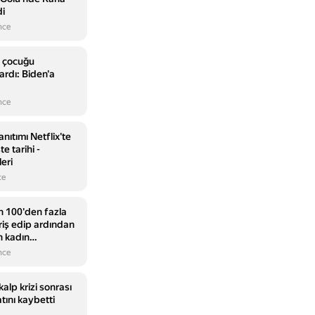
di
nce
 çocuğu
rdı: Biden'a
nce
nıtımı Netflix'te
e tarihi -
eri
ce
in 100'den fazla
iş edip ardından
n kadın
nce
kalp krizi sonrası
ını kaybetti