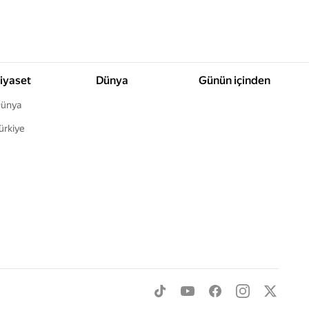
iyaset
Dünya
Günün içinden
ünya
ürkiye