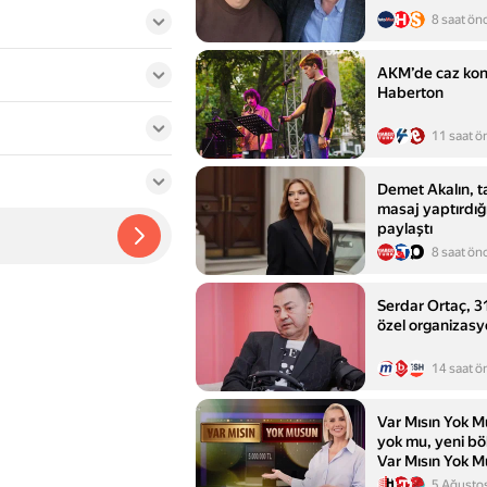
8 saat ön
AKM’de caz konse
Haberton
11 saat ö
Demet Akalın, t
masaj yaptırdığı 
paylaştı
8 saat ön
Serdar Ortaç, 31 
özel organizasy
14 saat ö
Var Mısın Yok 
yok mu, yeni b
Var Mısın Yok 
fragmanı
5 Ağusto