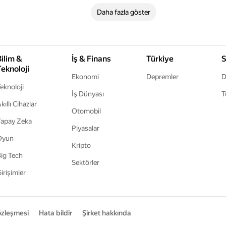
Daha fazla göster
Bilim &
İş & Finans
Türkiye
S
Teknoloji
Ekonomi
Depremler
D
eknoloji
İş Dünyası
T
kıllı Cihazlar
Otomobil
apay Zeka
Piyasalar
Oyun
Kripto
ig Tech
Sektörler
irişimler
sözleşmesi
Hata bildir
Şirket hakkında