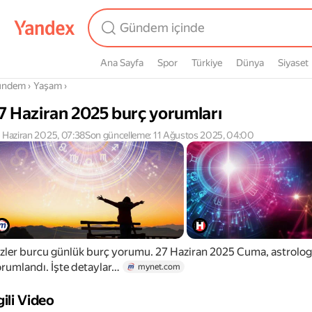
Ana Sayfa
Spor
Türkiye
Dünya
Siyaset
radasın
ündem
›
Yaşam
›
7 Haziran 2025 burç yorumları
 Haziran 2025, 07:38
Son güncelleme: 11 Ağustos 2025, 04:00
izler burcu günlük burç yorumu. 27 Haziran 2025 Cuma, astrolog
rumlandı. İşte detaylar…
mynet.com
gili Video