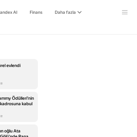
andex AI
Finans
Daha fazla
el evlendi
ce
rammy Ödülleri'nin
kadrosuna kabul
ce
n oğlu Ata
Gölü'nde Rana