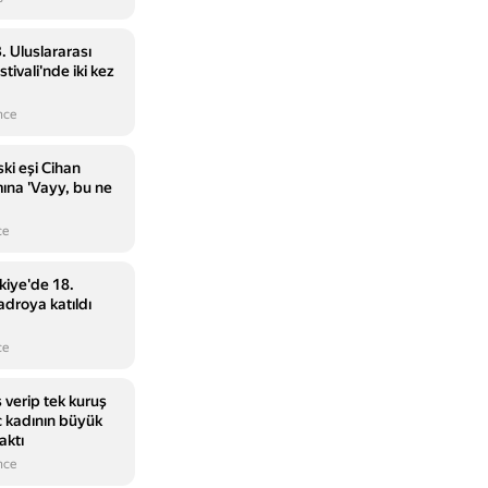
. Uluslararası
ivali'nde iki kez
nce
ki eşi Cihan
mına 'Vayy, bu ne
ce
kiye'de 18.
adroya katıldı
ce
ş verip tek kuruş
 kadının büyük
aktı
nce