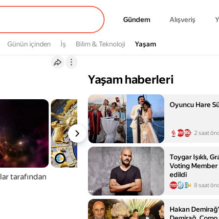
Gündem
Gündem
Alışveriş
Y
Günün içinden
İş
Bilim & Teknoloji
Yaşam
Yaşam
Yaşam haberleri
Oyuncu Hare Sür
2 saat ön
Toygar Işıklı, G
Voting Member 
edildi
lar tarafından
8 saat ön
Hakan Demirağ'ı
Demirağ, Como 