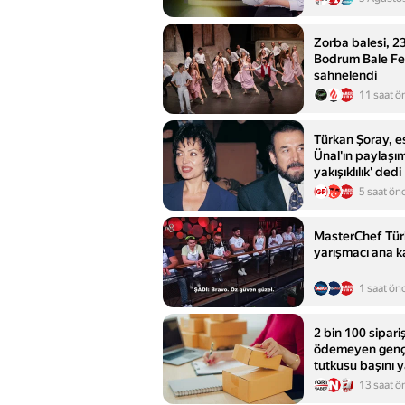
Zorba balesi, 23
Bodrum Bale Fest
sahnelendi
11 saat ö
Türkan Şoray, es
Ünal'ın paylaşı
yakışıklılık' dedi
5 saat ön
MasterChef Tür
yarışmacı ana k
1 saat ön
2 bin 100 sipari
ödemeyen genç
tutkusu başını y
13 saat ö