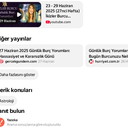
23 - 29 Haziran
2025 (27nci Hafta)
İkizler Burcu
Yorumları /
youtube.com
#burcyorumları
iğer yayınlar
27 Haziran 2025 Günlük Burç Yorumları:
Günlük Burç Yorumları
Hassasiyet ve Kararsızlık Günü
Bugün Burcunuzu Neler
gercekgundem.com
27 Haziran
hurriyet.com.tr
26 H
Boğa, İkizler Ve Diğer
Daha fazlasını göster
çerik konuları
Astroloji
anıt bulun
Yazeka
Arama sonuçlarına göre oluşturuldu