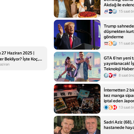
Akdağ ile evlen
15 saat ö
Trump sahnede
düşmekten kurta
gönderme
11 saat ö
 27 Haziran 2025 |
GTA 6'nın yeni ta
 Bekliyor? İşte Koç,
yayınlanacak! İşt
aziran
 Burç Yorumları
Teknoloji Haberl
8 saat ön
İnternetten 2 b
kez manga sipar
iptal eden Japo
tutuklandı
13 saat ö
Sadri Aziz (68), 
hastanede hayat