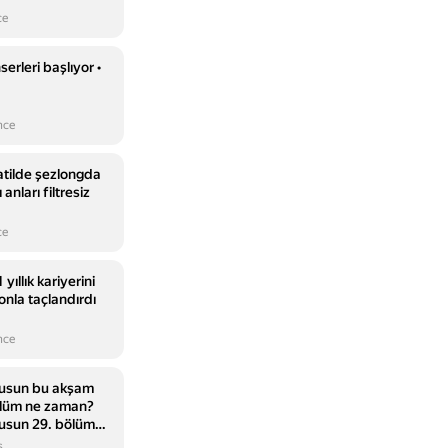
ce
rleri başlıyor •
nce
atilde şezlongda
anları filtresiz
ce
yıllık kariyerini
onla taçlandırdı
nce
Musun bu akşam
ölüm ne zaman?
Musun 29. bölüm
s