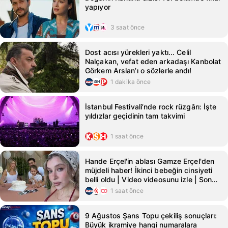
yapıyor
3 saat önce
Dost acısı yürekleri yaktı... Celil
Nalçakan, vefat eden arkadaşı Kanbolat
Görkem Arslan’ı o sözlerle andı!
1 dakika önce
İstanbul Festivali’nde rock rüzgârı: İşte
yıldızlar geçidinin tam takvimi
1 saat önce
Hande Erçel'in ablası Gamze Erçel'den
müjdeli haber! İkinci bebeğin cinsiyeti
belli oldu | Video videosunu izle | Son
Dakika Haberleri
1 saat önce
9 Ağustos Şans Topu çekiliş sonuçları:
Büyük ikramiye hangi numaralara