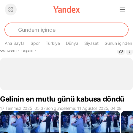
Ana Sayfa
Spor
Türkiye
Dünya
Siyaset
Günün içinden
Buradasın
Gündem
›
Yaşam
›
Gelinin en mutlu günü kabusa döndü
17 Temmuz 2025, 05:37
Son güncelleme: 11 Ağustos 2025, 04:08