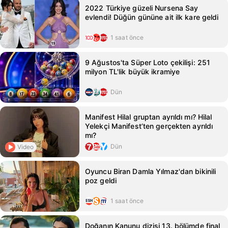
2022 Türkiye güzeli Nursena Say
evlendi! Düğün gününe ait ilk kare geldi
1 saat önce
9 Ağustos'ta Süper Loto çekilişi: 251
milyon TL'lik büyük ikramiye
Dün
Manifest Hilal gruptan ayrıldı mı? Hilal
Yelekçi Manifest’ten gerçekten ayrıldı
mı?
Dün
Video
Oyuncu Biran Damla Yılmaz'dan bikinili
poz geldi
1 saat önce
Doğanın Kanunu dizisi 13. bölümde final