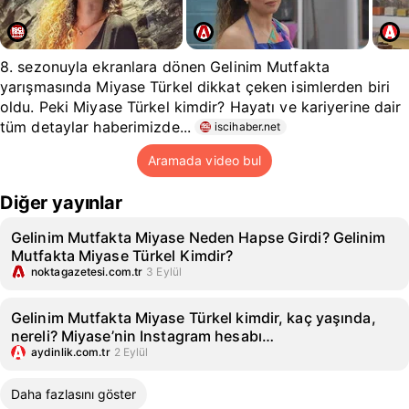
8. sezonuyla ekranlara dönen Gelinim Mutfakta
yarışmasında Miyase Türkel dikkat çeken isimlerden biri
oldu. Peki Miyase Türkel kimdir? Hayatı ve kariyerine dair
tüm detaylar haberimizde...
iscihaber.net
Aramada video bul
Diğer yayınlar
Gelinim Mutfakta Miyase Neden Hapse Girdi? Gelinim
Mutfakta Miyase Türkel Kimdir?
noktagazetesi.com.tr
3 Eylül
Gelinim Mutfakta Miyase Türkel kimdir, kaç yaşında,
nereli? Miyase’nin Instagram hesabı…
aydinlik.com.tr
2 Eylül
Daha fazlasını göster