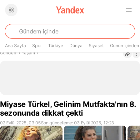
Ana Sayfa
Spor
Türkiye
Dünya
Siyaset
Günün içinden
Buradasın
Gündem
›
Yaşam
›
Miyase Türkel, Gelinim Mutfakta'nın 8.
sezonunda dikkat çekti
02 Eylül 2025, 03:05
Son güncelleme: 03 Eylül 2025, 12:23