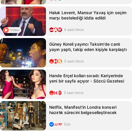
Haluk Levent, Mansur Yavaş için seçim
marşı bestelediği iddia edildi
4 saat önce
Video
Güney Koreli yayıncı Taksim'de canlı
yayın yaptı, takip eden kişiyle karşılaştı
3 saat önce
Hande Erçel kolları sıvadı: Kariyerinde
yeni bir sayfa açıyor - Sözcü Gazetesi
5 saat önce
Netflix, Manifest'in Londra konseri
hazırlık sürecini belgeselleştirecek
Dün