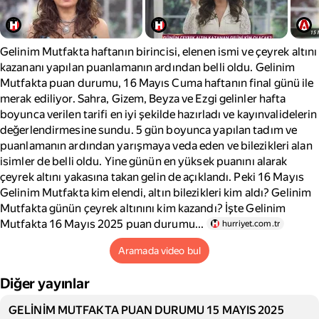
Gelinim Mutfakta haftanın birincisi, elenen ismi ve çeyrek altını
kazananı yapılan puanlamanın ardından belli oldu. Gelinim
Mutfakta puan durumu, 16 Mayıs Cuma haftanın final günü ile
merak ediliyor. Sahra, Gizem, Beyza ve Ezgi gelinler hafta
boyunca verilen tarifi en iyi şekilde hazırladı ve kayınvalidelerin
değerlendirmesine sundu. 5 gün boyunca yapılan tadım ve
puanlamanın ardından yarışmaya veda eden ve bilezikleri alan
isimler de belli oldu. Yine günün en yüksek puanını alarak
çeyrek altını yakasına takan gelin de açıklandı. Peki 16 Mayıs
Gelinim Mutfakta kim elendi, altın bilezikleri kim aldı? Gelinim
Mutfakta günün çeyrek altınını kim kazandı? İşte Gelinim
Mutfakta 16 Mayıs 2025 puan durumu...
hurriyet.com.tr
Aramada video bul
Diğer yayınlar
GELİNİM MUTFAKTA PUAN DURUMU 15 MAYIS 2025