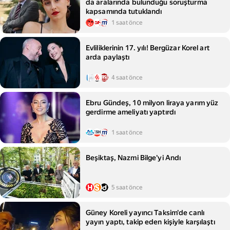
da aralarında bulunduğu soruşturma
kapsamında tutuklandı
1 saat önce
Evliliklerinin 17. yılı! Bergüzar Korel art
arda paylaştı
4 saat önce
Ebru Gündeş, 10 milyon liraya yarım yüz
gerdirme ameliyatı yaptırdı
1 saat önce
Beşiktaş, Nazmi Bilge'yi Andı
5 saat önce
Güney Koreli yayıncı Taksim'de canlı
yayın yaptı, takip eden kişiyle karşılaştı