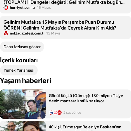
(TOPLAM) || Dengeler değişti! Gelinim Mutfakta bugün
günün birincisi kim oldu, çeyrek altını kim aldı?
hurriyet.com.tr
15 Mayıs
Gelinim Mutfakta 15 Mayıs Perşembe Puan Durumu
ÖĞREN! Gelinim Mutfakta'da Çeyrek Altını Kim Aldı?
noktagazetesi.com.tr
15 Mayıs
Daha fazlasını göster
İçerik konuları
Yemek Yarismasi
Yaşam haberleri
Gönül Köşkü (Gömeç): 130 milyon TL'ye
deniz manzaralı mülk satılıyor
2 saat önce
40 kişi, Etimesgut Belediye Başkanı'nın