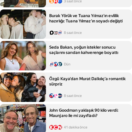
3 saat önce
Burak Yörük ve Tuana Yılmaz'ın evlilik
hazırlığı: Tuana Yılmaz'ın soyadı değişti
8 saat önce
Seda Bakan, yoğun istekler sonucu
saçlarını sarıdan kahverenge boyattı
Dün
Özgü Kaya'dan Murat Dalkılıç'a romantik
sürpriz
8 saat önce
John Goodman yaklaşık 90 kilo verdi:
Maunjaro ile mi zayıfladı?
41 dakika önce