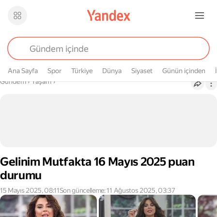
Ana Sayfa
Spor
Türkiye
Dünya
Siyaset
Günün içinden
Buradasın
Gündem
›
Yaşam
›
Gelinim Mutfakta 16 Mayıs 2025 puan
durumu
15 Mayıs 2025, 08:11
Son güncelleme: 11 Ağustos 2025, 03:37