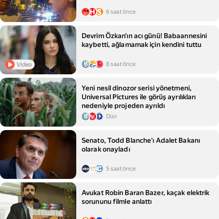
6 saat önce
Devrim Özkan'ın acı günü! Babaannesini
kaybetti, ağlamamak için kendini tuttu
8 saat önce
Video
Yeni nesil dinozor serisi yönetmeni,
Universal Pictures ile görüş ayrılıkları
nedeniyle projeden ayrıldı
Dün
Senato, Todd Blanche'ı Adalet Bakanı
olarak onayladı
5 saat önce
Avukat Robin Baran Bazer, kaçak elektrik
sorununu filmle anlattı