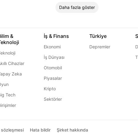
Daha fazla göster
Bilim &
İş & Finans
Türkiye
S
Teknoloji
Ekonomi
Depremler
D
eknoloji
İş Dünyası
T
kıllı Cihazlar
Otomobil
Yapay Zeka
Piyasalar
Oyun
Kripto
Big Tech
Sektörler
irişimler
ı sözleşmesi
Hata bildir
Şirket hakkında