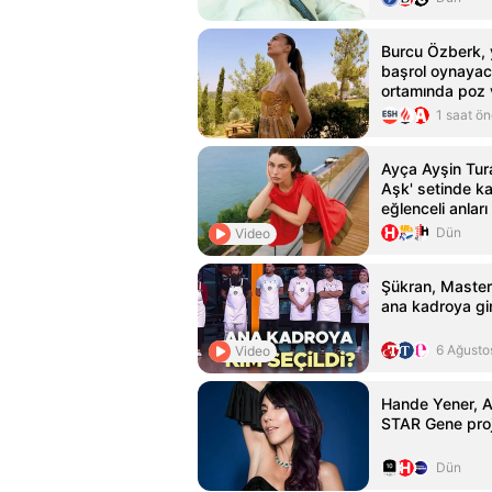
Burcu Özberk, y
başrol oynaya
ortamında poz 
1 saat ö
Ayça Ayşin Tur
Aşk' setinde k
eğlenceli anları
Dün
Video
Şükran, Master
ana kadroya gi
6 Ağusto
Video
Hande Yener, 
STAR Gene proje
Dün