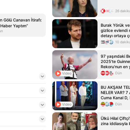
26 dakik
 Gölü Canavarı İtirafı:
Burak Yörük ve
 Haber Yaptım”
gizlice evlendi
an
detayı ortaya çı
karıştırdı
10 dakik
97 yaşındaki B
2025'te Guinn
Rekoru'nun en y
yürüyüşçüsüne 
Dün
Video
BU AKŞAM TE
NELER VAR? 7 
Cuma Kanal D, 
ATV, Star TV,
Dün
Video
yayın akışı listes
Ülkü Hilal Çiftç
zina iddiasıyl