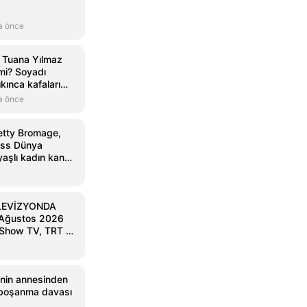
a önce
 Tuana Yılmaz
 mi? Soyadı
kınca kafaları
a önce
etty Bromage,
ess Dünya
aşlı kadın kanat
sahip oldu
LEVİZYONDA
Ağustos 2026
Show TV, TRT 1,
 NOW, TV8 TV
i...
i'nin annesinden
a boşanma davası