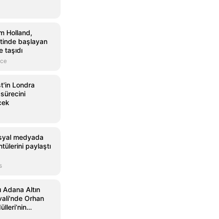
m Holland,
etinde başlayan
ğe taşıdı
nce
st'in Londra
 sürecini
cek
syal medyada
tülerini paylaştı
s
ı Adana Altın
vali'nde Orhan
lleri’nin
andı