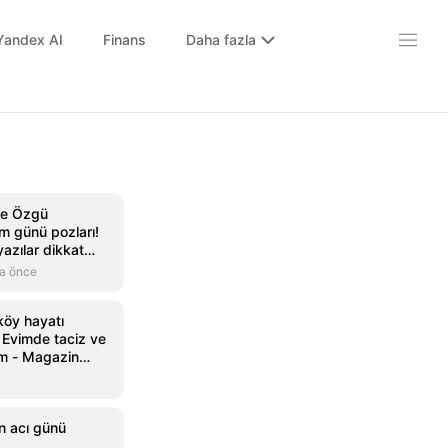
Yandex AI
Finans
Daha fazla
 ve Özgü
 günü pozları!
yazılar dikkat
a önce
köy hayatı
Evimde taciz ve
um - Magazin
gazin
n acı günü