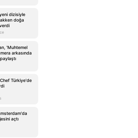
eni dizisiyle
cakken doğa
verdi
nce
an, 'Muhtemel
amera arkasında
 paylaştı
Chef Türkiye'de
rdi
s
Amsterdam'da
sini açtı