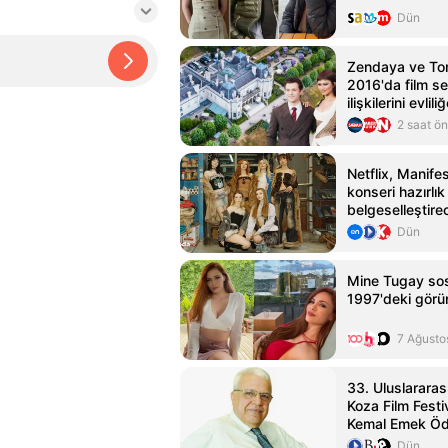
Dün
Zendaya ve To
2016'da film s
ilişkilerini evlili
2 saat ö
Netflix, Manife
konseri hazırlık
belgeselleştire
Dün
Mine Tugay so
1997'deki görün
7 Ağusto
33. Uluslararas
Koza Film Festi
Kemal Emek Ödü
Sahipleri Açıkl
Dün