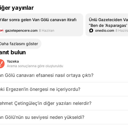
iğer yayınlar
Yıllar sonra gelen Van Gölü canavarı itirafı
Ünlü Gazeteciden Van
“Ben de 'Asparagas'
gazetepencere.com
8 Haziran
onedio.com
8 Hazir
Daha fazlasını göster
anıt bulun
Yazeka
Arama sonuçlarına göre oluşturuldu
n Gölü canavarı efsanesi nasıl ortaya çıktı?
ki Ergezen’in önergesi ne içeriyordu?
hmet Çetingüleç’in diğer yazıları nelerdir?
n Gölü’nün su seviyesi neden yükseldi?