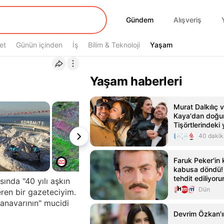
Gündem
Gündem
Alışveriş
et
Günün içinden
İş
Bilim & Teknoloji
Yaşam
Yaşam
Yaşam haberleri
Murat Dalkılıç
Kaya'dan doğum
Tişörtlerindeki 
çekti
40 dakik
Faruk Peker'in 
kabusa döndü! 
tehdit ediliyor
ında "40 yılı aşkın
Haber - HT Ma
Dün
en bir gazeteciyim.
anavarının" mucidi
Devrim Özkan'ı