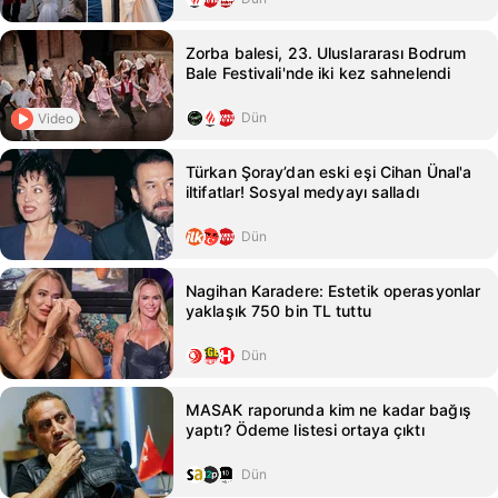
Zorba balesi, 23. Uluslararası Bodrum
Bale Festivali'nde iki kez sahnelendi
Dün
Video
Türkan Şoray’dan eski eşi Cihan Ünal'a
iltifatlar! Sosyal medyayı salladı
Dün
Nagihan Karadere: Estetik operasyonlar
yaklaşık 750 bin TL tuttu
Dün
MASAK raporunda kim ne kadar bağış
yaptı? Ödeme listesi ortaya çıktı
Dün