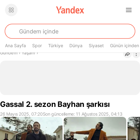
Ana Sayfa
Spor
Türkiye
Dünya
Siyaset
Günün içinden
Buradasın
Gündem
›
Yaşam
›
Gassal 2. sezon Bayhan şarkısı
26 Mayıs 2025, 07:20
Son güncelleme: 11 Ağustos 2025, 04:13