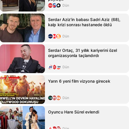
Dün
Serdar Aziz'in babası Sadri Aziz (68),
kalp krizi sonrası hastanede öldü
Dün
Serdar Ortaç, 31 yıllık kariyerini özel
organizasyonla taçlandırdı
Dün
Yarın 6 yeni film vizyona girecek
Dün
Oyuncu Hare Sürel evlendi
Dün