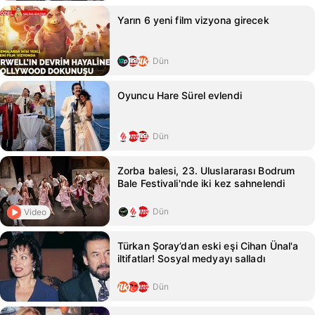
Yarın 6 yeni film vizyona girecek
Dün
Oyuncu Hare Sürel evlendi
Dün
Zorba balesi, 23. Uluslararası Bodrum
Bale Festivali'nde iki kez sahnelendi
Dün
Video
Türkan Şoray’dan eski eşi Cihan Ünal'a
iltifatlar! Sosyal medyayı salladı
Dün