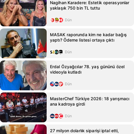
Nagihan Karadere: Estetik operasyonlar
yaklaşık 750 bin TL tuttu
Dün
MASAK raporunda kim ne kadar bağış
yaptı? Ödeme listesi ortaya çıktı
Dün
Erdal Özyağcılar 78. yaş gününü özel
videoyla kutladı
Dün
MasterChef Türkiye 2026: 18 yarışmacı
ana kadroya girdi
Dün
27 milyon dolarlık siparişi iptal etti,