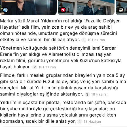
Marka yüzü Murat Yıldırım’ın rol aldığı “Fuzulile Değişen
Hayatlar” adlı film, yalnızca bir ev ya da araç sahibi
olmanınötesinde, umutların gerçeğe dönüşme sürecini
etkileyici ve samimi bir dilleanlatıyor.
1
19 Haziran
Yönetmen koltuğunda sektörün deneyimli ismi Serdar
Erener’in yer aldığı ve Alametholistic imzası taşıyan
reklam filmi, görüntü yönetmeni Veli Kuzlu’nun katkısıyla
hayat buluyor.
2
18 Haziran
Filmde, farklı meslek gruplarından bireylerin yalnızca 5 ay
gibi kısa bir sürede Fuzul ile ev, araç ve iş yeri sahibi olma
süreçleri, Murat Yıldırım'ın günlük yaşamda karşılaştığı
samimi diyaloglar eşliğinde aktarılıyor.
3
18 Haziran
Yıldırım'ın uçakta bir pilotla, restoranda bir şefle, bankada
bir şube müdürüyle gerçekleştirdiği karşılaşmalar; bu
kişilerin hayallerine ulaşma yolculuklarını gerçeklikten
kopmadan, sıcak bir dille anlatıyor.
4
18 Haziran