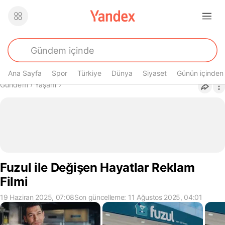
Ana Sayfa
Spor
Türkiye
Dünya
Siyaset
Günün içinden
Buradasın
Gündem
›
Yaşam
›
Fuzul ile Değişen Hayatlar Reklam
Filmi
19 Haziran 2025, 07:08
Son güncelleme: 11 Ağustos 2025, 04:01