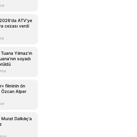
nce
 2026'da ATV'ye
ara cezası verdi
nce
 Tuana Yılmaz'ın
 Tuana'nın soyadı
örüldü
önce
» filminin ön
ı: Özcan Alper
nce
Murat Dalkılıç'a
z
önce