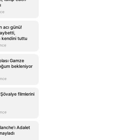
ı
nce
n acı günü!
aybetti,
kendini tuttu
önce
blası Gamze
 doğum bekleniyor
önce
övalye filmlerini
önce
lanche'ı Adalet
nayladı