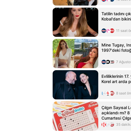
Tatilin tadını ç
Kobal'dan bikini
11 saat 
Mine Tugay, In
1997'deki fotoğ
7 Ağusto
Evliliklerinin 17.
Korel art arda p
8 saat ö
Çılgın Sayısal L
açıklandı mı? 
Cumartesi Çılgı
sonuçları ve s
35 dakik