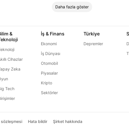
Daha fazla göster
Bilim &
İş & Finans
Türkiye
S
Teknoloji
Ekonomi
Depremler
D
eknoloji
İş Dünyası
T
kıllı Cihazlar
Otomobil
Yapay Zeka
Piyasalar
Oyun
Kripto
Big Tech
Sektörler
irişimler
ı sözleşmesi
Hata bildir
Şirket hakkında