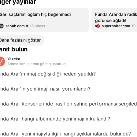
iğer yayınlar
‘Sarı saçlarımı oğlum hiç beğenmedi’
Funda Arar'dan radik
görünce ağladı!
sabah.com.tr
18 Mayıs
superhaber.com
19
Daha fazlasını göster
anıt bulun
Yazeka
Arama sonuçlarına göre oluşturuldu
nda Arar’ın imaj değişikliği neden yapıldı?
nda Arar'ın yeni imajı nasıl yorumlandı?
nda Arar konserlerinde nasıl bir sahne performansı sergiled
nda Arar hangi albümünde yeni imajını kullandı?
nda Arar yeni imajıyla ilgili hangi açıklamalarda bulundu?