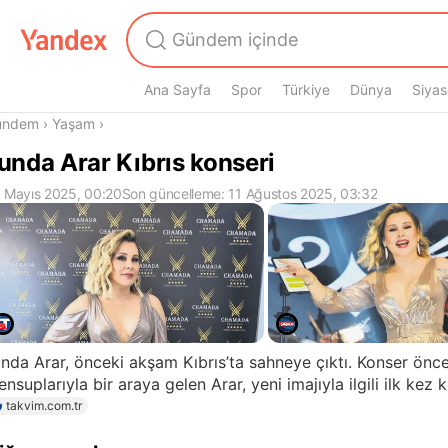
Ana Sayfa
Spor
Türkiye
Dünya
Siyas
radasın
ündem
›
Yaşam
›
unda Arar Kıbrıs konseri
 Mayıs 2025, 00:20
Son güncelleme: 11 Ağustos 2025, 03:32
nda Arar, önceki akşam Kıbrıs’ta sahneye çıktı. Konser önce
nsuplarıyla bir araya gelen Arar, yeni imajıyla ilgili ilk kez 
takvim.com.tr