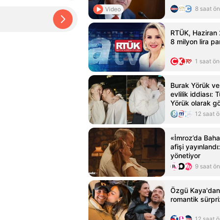
8 saat ö
Video
RTÜK, Haziran
8 milyon lira p
1 saat ö
Burak Yörük ve
evlilik iddiası:
Yörük olarak g
12 saat 
«İmroz’da Bahar
afişi yayınland
yönetiyor
9 saat ö
Özgü Kaya'dan 
romantik sürpri
12 saat 