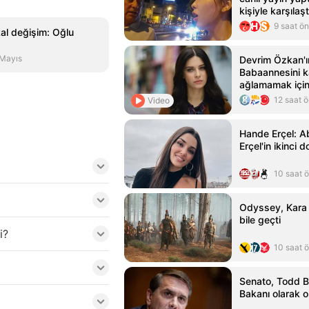
kişiyle karşılaşt
9 saat ö
al değişim: Oğlu
 Mayıs
Devrim Özkan'ı
Babaannesini k
ağlamamak için 
12 saat 
Video
Hande Erçel: A
Erçel'in ikinci
10 saat 
Odyssey, Kara Ş
bile geçti
i?
10 saat 
Senato, Todd B
Bakanı olarak o