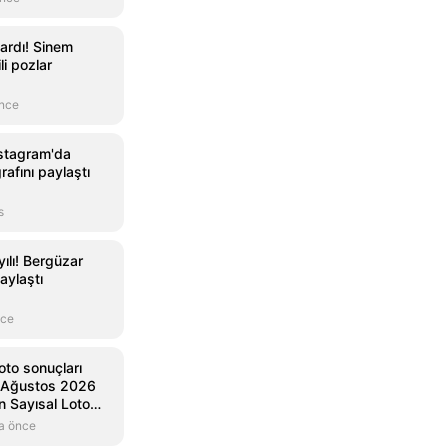
ıkardı! Sinem
li pozlar
önce
stagram'da
rafını paylaştı
s
 yılı! Bergüzar
aylaştı
nce
oto sonuçları
8 Ağustos 2026
n Sayısal Loto
orgulama ekranı
a önce