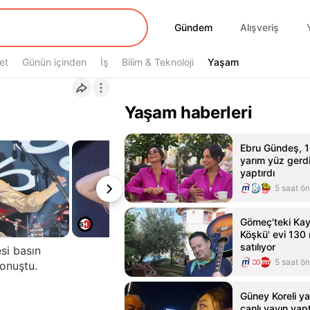
Gündem
Gündem
Alışveriş
et
Günün içinden
İş
Bilim & Teknoloji
Yaşam
Yaşam
Yaşam haberleri
Ebru Gündeş, 10
yarım yüz gerd
yaptırdı
5 saat ö
Gömeç'teki Kay
Köşkü' evi 130 
satılıyor
si basın
5 saat ö
konuştu.
Güney Koreli ya
canlı yayın yap