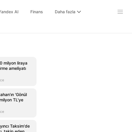
Yandex AI
Finans
Daha fazla
 milyon liraya
irme ameliyatı
nce
ahan'ın 'Gönül
milyon TL'ye
nce
yıncı Taksim'de
tı, takip eden