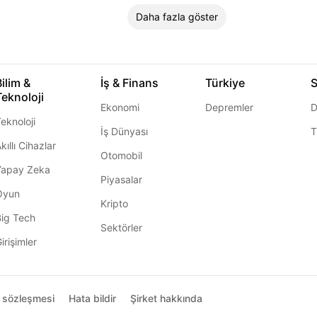
Daha fazla göster
Bilim &
İş & Finans
Türkiye
S
Teknoloji
Ekonomi
Depremler
D
eknoloji
İş Dünyası
T
kıllı Cihazlar
Otomobil
Yapay Zeka
Piyasalar
Oyun
Kripto
Big Tech
Sektörler
irişimler
ı sözleşmesi
Hata bildir
Şirket hakkında