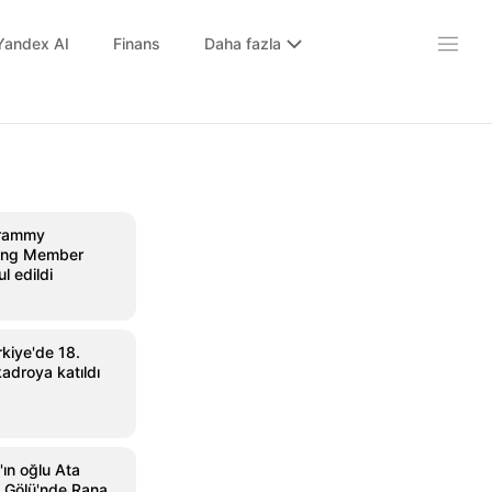
Yandex AI
Finans
Daha fazla
 Grammy
oting Member
l edildi
kiye'de 18.
adroya katıldı
ın oğlu Ata
 Gölü'nde Rana