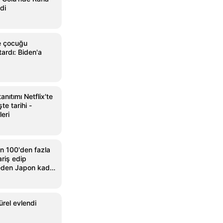
di
e çocuğu
ardı: Biden'a
anıtımı Netflix'te
te tarihi -
leri
in 100'den fazla
riş edip
 eden Japon kadın
rel evlendi