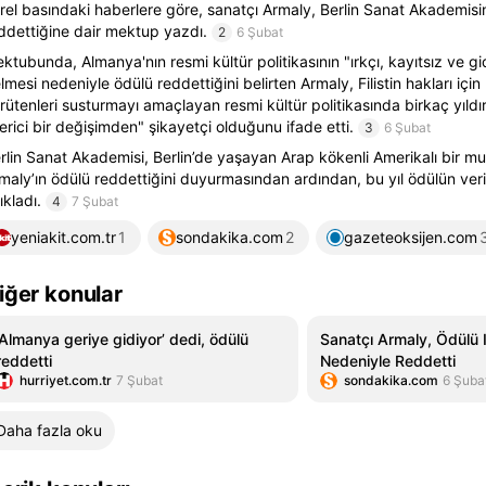
rel basındaki haberlere göre, sanatçı Armaly, Berlin Sanat Akademisi
ddettiğine dair mektup yazdı.
2
6 Şubat
ktubunda, Almanya'nın resmi kültür politikasının "ırkçı, kayıtsız ve gi
lmesi nedeniyle ödülü reddettiğini belirten Armaly, Filistin hakları iç
rütenleri susturmayı amaçlayan resmi kültür politikasında birkaç yıl
erici bir değişimden" şikayetçi olduğunu ifade etti.
3
6 Şubat
rlin Sanat Akademisi, Berlin’de yaşayan Arap kökenli Amerikalı bir mu
maly’ın ödülü reddettiğini duyurmasından ardından, bu yıl ödülün ver
ıkladı.
4
7 Şubat
yeniakit.com.tr
1
sondakika.com
2
gazeteoksijen.com
iğer konular
‘Almanya geriye gidiyor’ dedi, ödülü
Sanatçı Armaly, Ödülü Ir
reddetti
Nedeniyle Reddetti
hurriyet.com.tr
7 Şubat
sondakika.com
6 Şuba
Daha fazla oku