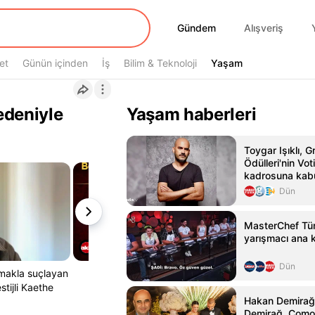
Gündem
Gündem
Alışveriş
et
Günün içinden
İş
Bilim & Teknoloji
Yaşam
Yaşam
edeniyle
Yaşam haberleri
Toygar Işıklı,
Ödülleri'nin V
kadrosuna kabu
Dün
MasterChef Tür
yarışmacı ana k
Dün
olmakla suçlayan
stijli Kaethe
Hakan Demirağ'
Demirağ, Como