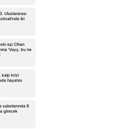
3. Uluslararası
tivali'nde iki
ski eşi Cihan
mına 'Vayy, bu ne
i
 kalp krizi
ede hayatını
 salonlarında 6
na girecek