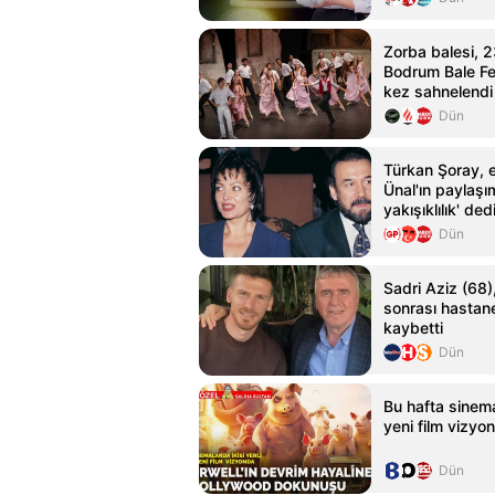
Zorba balesi, 2
Bodrum Bale Fes
kez sahnelendi
Dün
Türkan Şoray, e
Ünal'ın paylaşı
yakışıklılık' ded
Dün
Sadri Aziz (68),
sonrası hastan
kaybetti
Dün
Bu hafta sinema
yeni film vizyo
Dün