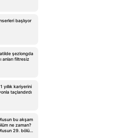
serleri başlıyor
tatilde şezlongda
anları filtresiz
 yıllık kariyerini
onla taçlandırdı
 Musun bu akşam
ölüm ne zaman?
Musun 29. bölüm