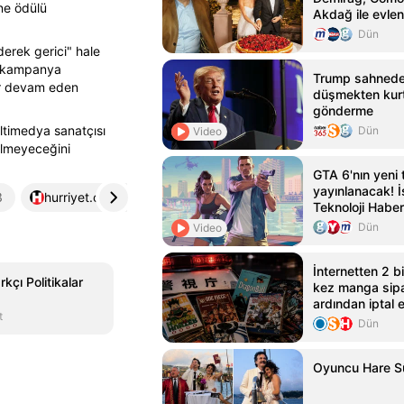
ne ödülü
Akdağ ile evlen
Dün
derek gerici" hale
in kampanya
Trump sahned
dır devam eden
düşmekten kurt
gönderme
ltimedya sanatçısı
Dün
Video
ilmeyeceğini
GTA 6'nın yeni t
yayınlanacak! İş
3
hurriyet.com.tr
4
Teknoloji Haber
Dün
Video
İnternetten 2 b
kçı Politikalar
kez manga sipa
ardından iptal
t
tutuklandı
Dün
Oyuncu Hare Sü