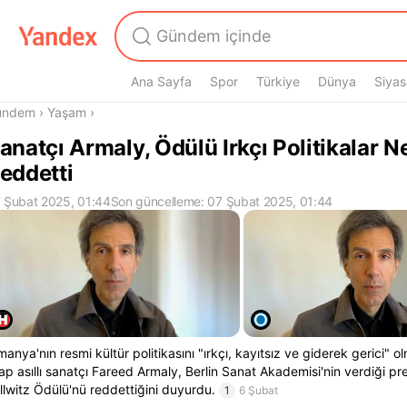
Ana Sayfa
Spor
Türkiye
Dünya
Siyas
radasın
ündem
›
Yaşam
›
anatçı Armaly, Ödülü Irkçı Politikalar N
eddetti
 Şubat 2025, 01:44
Son güncelleme: 07 Şubat 2025, 01:44
manya'nın resmi kültür politikasını "ırkçı, kayıtsız ve giderek gerici" 
ap asıllı sanatçı Fareed Armaly, Berlin Sanat Akademisi'nin verdiği pre
llwitz Ödülü'nü reddettiğini duyurdu.
1
6 Şubat